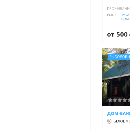
ПРОЖИВАНИ
РЫБА:
ЗУБА
АТЛА
РЕЧН
ЩУК
от 500
РЫБОЛОВН
ДОМ-БАНЯ
БЕЛОЕ М