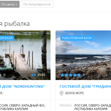
По цене
По популярности
я рыбалка
АЯ БАЗА
РЫБОЛОВНАЯ БАЗА
0
4160
5
Й ДОМ "NORDHUNTING"
ОЕ
БЕЛОЕ МОРЕ
ССИЯ, СЕВЕРО-ЗАПАДНЫЙ ФО,
РЕГИОН:
РОССИЯ, СЕВЕРО-ЗАПА
СПУБЛИКА КАРЕЛИЯ
РЕСПУБЛИКА КАРЕЛИЯ