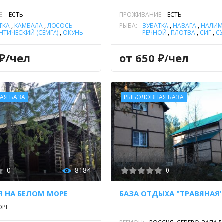
Е:
ЕСТЬ
ПРОЖИВАНИЕ:
ЕСТЬ
ТКА
,
КАМБАЛА
,
ЛОСОСЬ
РЫБА:
ЗУБАТКА
,
НАВАГА
,
НАЛИ
НТИЧЕСКИЙ (СЁМГА)
,
ОКУНЬ
РЕЧНОЙ
,
ПЛОТВА
,
СИГ
,
С
ОЙ
,
СИГ
,
СУДАК
,
ТРЕСКА
,
ТРЕСКА
,
ФОРЕЛЬ МОРСКА
А
ФОРЕЛЬ РУЧЬЕВАЯ
,
ЩУКА
 ₽/чел
от 650 ₽/чел
АЯ БАЗА
РЫБОЛОВНАЯ БАЗА
0
8184
0
 НА БЕЛОМ МОРЕ
БАЗА ОТДЫХА "ТРАВЯНАЯ
ОРЕ