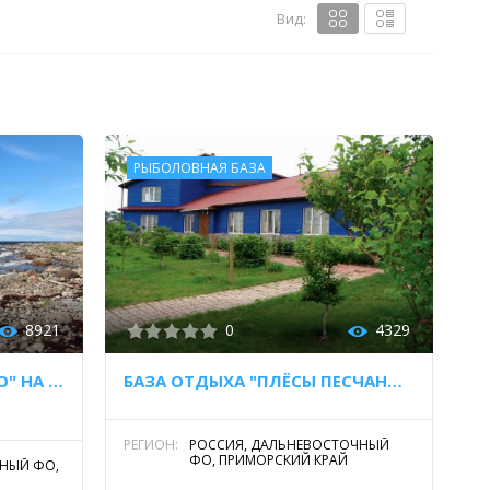
Вид:
РЫБОЛОВНАЯ БАЗА
8921
0
4329
ГОСТЕВОЙ ДОМ "ГРИДИНО" НА БЕЛОМ МОРЕ
БАЗА ОТДЫХА "ПЛЁСЫ ПЕСЧАНОГО"
РЕГИОН:
РОССИЯ, ДАЛЬНЕВОСТОЧНЫЙ
ФО, ПРИМОРСКИЙ КРАЙ
ДНЫЙ ФО,