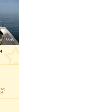
15348
И
КА)
,
КИ
,
АЛА
,
ВРАК
Ь
ИДА
ДЬ