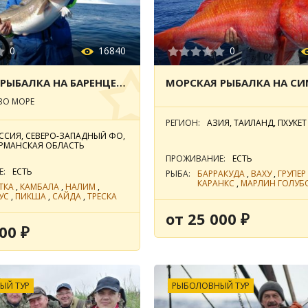
0
16840
0
МОРСКАЯ РЫБАЛКА НА БАРЕНЦЕВОМ МОРЕ
ВО МОРЕ
РЕГИОН:
АЗИЯ, ТАИЛАНД, ПХУКЕТ
ССИЯ, СЕВЕРО-ЗАПАДНЫЙ ФО,
РМАНСКАЯ ОБЛАСТЬ
ПРОЖИВАНИЕ:
ЕСТЬ
Е:
ЕСТЬ
РЫБА:
БАРРАКУДА
,
ВАХУ
,
ГРУПЕР
КАРАНКС
,
МАРЛИН ГОЛУБ
ТКА
,
КАМБАЛА
,
НАЛИМ
,
ПАРУСНИК
,
СНЕППЕР
,
ТУН
УС
,
ПИКША
,
САЙДА
,
ТРЕСКА
от 25 000 ₽
00 ₽
ЫЙ ТУР
РЫБОЛОВНЫЙ ТУР