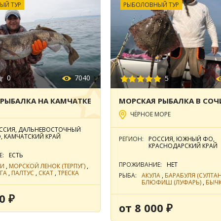
ЫЙ ТУР
РЫБОЛОВНЫЙ ТУР
0
7040
5
РЫБАЛКА НА КАМЧАТКЕ
МОРСКАЯ РЫБАЛКА В СОЧ
ЧЁРНОЕ МОРЕ
ССИЯ, ДАЛЬНЕВОСТОЧНЫЙ
, КАМЧАТСКИЙ КРАЙ
РЕГИОН:
РОССИЯ, ЮЖНЫЙ ФО,
КРАСНОДАРСКИЙ КРАЙ
Е:
ЕСТЬ
ПРОЖИВАНИЕ:
НЕТ
КИ
,
МОРСКОЙ ЛЕНОК (ТЕРПУГ)
,
ГА
,
ПАЛТУС
,
СКАТ
,
ТРЕСКА
РЫБА:
АКУЛА
,
БАРАБУЛЯ (СУЛТАН
БЛЮФИШ (ЛУФАРЬ)
,
БЫЧ
ГОРБЫЛЬ (СЦИЕНА)
,
КАМБ
0 ₽
КАТРАН (КАТРАНОВЫЕ)
,
ЛА
(СИБАС)
,
МОРСКОЙ КАРАС
от 8 000 ₽
(ДОРАДА)
,
ОСЕТР
,
ПЕЛАМ
(БОНИТО)
,
САРГАН
,
СЕЛЬ