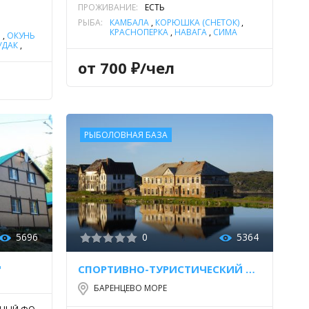
ПРОЖИВАНИЕ:
ЕСТЬ
РЫБА:
КАМБАЛА
,
КОРЮШКА (СНЕТОК)
,
КРАСНОПЕРКА
,
НАВАГА
,
СИМА
М
,
ОКУНЬ
УДАК
,
Я
,
от 700 ₽/чел
,
ЯЗЬ
РЫБОЛОВНАЯ БАЗА
5696
0
5364
"
СПОРТИВНО-ТУРИСТИЧЕСКИЙ ЦЕНТР «ДАЛЬНИЕ ЗЕЛЕНЦЫ»
БАРЕНЦЕВО МОРЕ