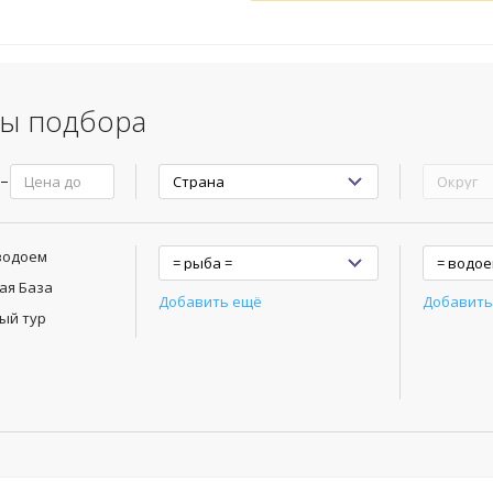
МОРСКАЯ
,
СКАТ
,
СКОРПЕ
(МОРСКОЙ ЕРШ)
,
СТАВРИ
ФОРЕЛЬ РАДУЖНАЯ
ы подбора
водоем
ая База
Добавить ещё
Добавить
ый тур