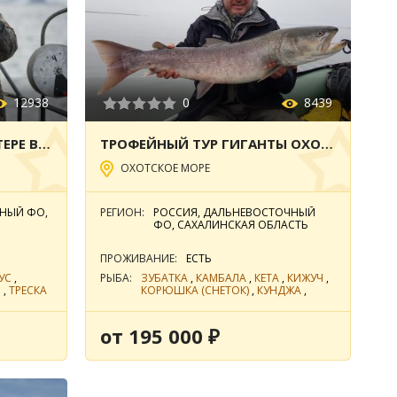
12938
0
8439
МОРСКАЯ РЫБАЛКА НА КАТЕРЕ В БАРЕНЦЕВОМ МОРЕ, ТЕРИБЕРКА
ТРОФЕЙНЫЙ ТУР ГИГАНТЫ ОХОТСКОГО МОРЯ
ОХОТСКОЕ МОРЕ
ДНЫЙ ФО,
РЕГИОН:
РОССИЯ, ДАЛЬНЕВОСТОЧНЫЙ
ФО, САХАЛИНСКАЯ ОБЛАСТЬ
ПРОЖИВАНИЕ:
ЕСТЬ
УС
,
РЫБА:
ЗУБАТКА
,
КАМБАЛА
,
КЕТА
,
КИЖУЧ
,
Я
,
ТРЕСКА
КОРЮШКА (СНЕТОК)
,
КУНДЖА
,
НАВАГА
,
ПАЛТУС
,
СЕЛЬДЬ МОРСКАЯ
,
СИГ
,
СИМА
,
ТАЙМЕНЬ
САХАЛИНСКИЙ
,
ТРЕСКА
от 195 000 ₽