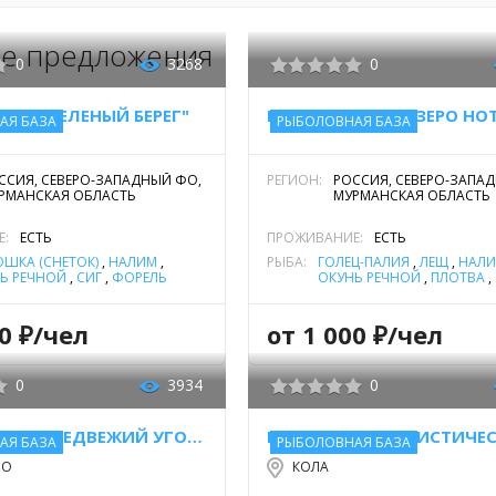
е предложения
0
3268
0
ЫХА "ЗЕЛЕНЫЙ БЕРЕГ"
БАЗА ОТДЫХА "ОЗЕРО НО
АЯ БАЗА
РЫБОЛОВНАЯ БАЗА
ССИЯ, СЕВЕРО-ЗАПАДНЫЙ ФО,
РЕГИОН:
РОССИЯ, СЕВЕРО-ЗАПА
РМАНСКАЯ ОБЛАСТЬ
МУРМАНСКАЯ ОБЛАСТЬ
Е:
ЕСТЬ
ПРОЖИВАНИЕ:
ЕСТЬ
ШКА (СНЕТОК)
,
НАЛИМ
,
РЫБА:
ГОЛЕЦ-ПАЛИЯ
,
ЛЕЩ
,
НАЛ
Ь РЕЧНОЙ
,
СИГ
,
ФОРЕЛЬ
ОКУНЬ РЕЧНОЙ
,
ПЛОТВА
,
СКАЯ
,
ФОРЕЛЬ РУЧЬЕВАЯ
,
ЩУКА
,
ЯЗЬ
УС
,
ЩУКА
50 ₽/чел
от 1 000 ₽/чел
0
3934
0
БАЗА ОТДЫХА "МЕДВЕЖИЙ УГОЛ"
АЯ БАЗА
РЫБОЛОВНАЯ БАЗА
РО
КОЛА