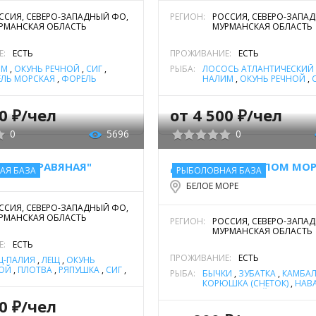
ССИЯ, СЕВЕРО-ЗАПАДНЫЙ ФО,
РЕГИОН:
РОССИЯ, СЕВЕРО-ЗАПА
РМАНСКАЯ ОБЛАСТЬ
МУРМАНСКАЯ ОБЛАСТЬ
Е:
ЕСТЬ
ПРОЖИВАНИЕ:
ЕСТЬ
ИМ
,
ОКУНЬ РЕЧНОЙ
,
СИГ
,
РЫБА:
ЛОСОСЬ АТЛАНТИЧЕСКИЙ 
ЛЬ МОРСКАЯ
,
ФОРЕЛЬ
НАЛИМ
,
ОКУНЬ РЕЧНОЙ
,
ЕВАЯ
,
ХАРИУС
,
ЩУКА
ФОРЕЛЬ МОРСКАЯ
,
ЩУКА
00 ₽/чел
от 4 500 ₽/чел
0
5696
0
ЫХА "ТРАВЯНАЯ"
ДОМ-БАНЯ НА БЕЛОМ МОР
АЯ БАЗА
РЫБОЛОВНАЯ БАЗА
БЕЛОЕ МОРЕ
ССИЯ, СЕВЕРО-ЗАПАДНЫЙ ФО,
РМАНСКАЯ ОБЛАСТЬ
РЕГИОН:
РОССИЯ, СЕВЕРО-ЗАПА
МУРМАНСКАЯ ОБЛАСТЬ
Е:
ЕСТЬ
ПРОЖИВАНИЕ:
ЕСТЬ
Ц-ПАЛИЯ
,
ЛЕЩ
,
ОКУНЬ
ОЙ
,
ПЛОТВА
,
РЯПУШКА
,
СИГ
,
РЫБА:
БЫЧКИ
,
ЗУБАТКА
,
КАМБА
ЛЬ МОРСКАЯ
,
ФОРЕЛЬ
КОРЮШКА (СНЕТОК)
,
НАВ
ЕВАЯ
,
ЩУКА
,
ЯЗЬ
ОКУНЬ РЕЧНОЙ
,
СЕЛЬДЬ 
00 ₽/чел
СИГ
,
ТРЕСКА