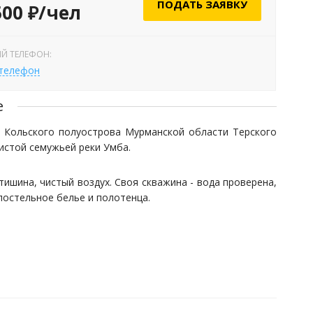
ПОДАТЬ ЗАЯВКУ
500 ₽/чел
Й ТЕЛЕФОН:
 телефон
е
и Кольского полуострова Мурманской области Терского
истой семужьей реки Умба.
тишина, чистый воздух. Своя скважина - вода проверена,
постельное белье и полотенца.
кую рыбалку
на треску, морскую прогулку на катере.По
нные сроки в охотничий сезон).