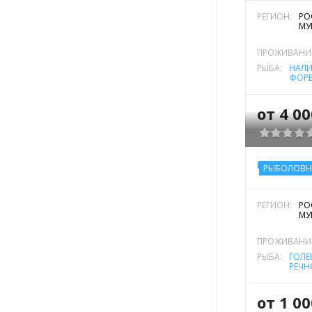
РЕГИОН:
РО
МУ
ПРОЖИВАНИ
РЫБА:
НАЛ
ФОРЕ
РУЧЬ
от 4 0
БАЗА ОТД
РЫБОЛОВН
РЕГИОН:
РО
МУ
ПРОЖИВАНИ
РЫБА:
ГОЛЕ
РЕЧН
ФОРЕ
РУЧЬ
от 1 0