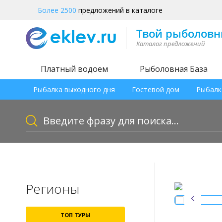
Более 2500
предложений в каталоге
Платный водоем
Рыболовная База
Рыбалка выходного дня
Гостевой дом
Рыбалк
Регионы
ТОП ТУРЫ