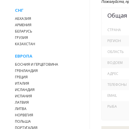
Пожалуйста, пр
СНГ
Общая
Домик очень 
АБХАЗИЯ
рабочих встр
АРМЕНИЯ
вы можете не
СТРАНА
БЕЛАРУСЬ
факты из ист
ГРУЗИЯ
РЕГИОН
КАЗАХСТАН
ОБЛАСТЬ
ЕВРОПА
ВОДОЕМ
БОСНИЯ И ГЕРЦЕГОВИНА
ГРЕНЛАНДИЯ
АДРЕС
ГРЕЦИЯ
ИТАЛИЯ
ТЕЛЕФОНЫ
ИСЛАНДИЯ
EMAIL
ИСПАНИЯ
ЛАТВИЯ
РЫБА
ЛИТВА
НОРВЕГИЯ
ПОЛЬША
ПОРТУГАЛИЯ