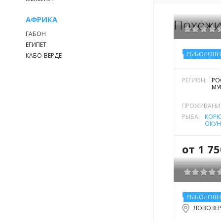
АФРИКА
Похожи
ГАБОН
ЕГИПЕТ
БАЗА ОТД
РЫБОЛОВН
КАБО-ВЕРДЕ
РЕГИОН:
РО
МУ
ПРОЖИВАНИ
РЫБА:
КОРЮ
ОКУН
МОР
ХАРИ
от 1 7
РЫБОЛОВН
ЛОВОЗЕ