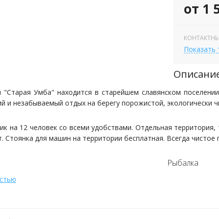
от 1 
КОНТАКТНЫ
Показать
Описани
 "Старая Умба" находится в старейшем славянском поселени
ий и незабываемый отдых на берегу порожистой, экологически ч
ик на 12 человек со всеми удобствами. Отдельная территория, 
т. Стоянка для машин на территории бесплатная. Всегда чистое 
Рыбалка
остью
х можно организовать лицензионную рыбалку на семгу.
Морс
 далеко идти не надо, все рядом. Рядом родник.
в, глухарь, рябчик, куропатка, лось, медведь, олень (в утвержде