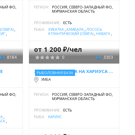
ДНЫЙ ФО,
РЕГИОН:
РОССИЯ, СЕВЕРО-ЗАПАДНЫЙ ФО,
МУРМАНСКАЯ ОБЛАСТЬ
ПРОЖИВАНИЕ:
ЕСТЬ
(СЁМГА)
,
РЫБА:
ЗУБАТКА
,
КАМБАЛА
,
ЛОСОСЬ
СИГ
,
АТЛАНТИЧЕСКИЙ (СЁМГА)
,
НАВАГА
,
ОКУНЬ РЕЧНОЙ
,
ПЛОТВА
,
СЕЛЬДЬ
МОРСКАЯ
,
СИГ
,
ТРЕСКА
,
ФОРЕЛЬ
МОРСКАЯ
,
ФОРЕЛЬ РУЧЬЕВАЯ
,
от 1 200 ₽/чел
ХАРИУС
,
ЩУКА
,
ЯЗЬ
8184
0
3303
Е
ЗИМНЯЯ РЫБАЛКА НА ХАРИУСА КОЛЬСКОГО ПОЛУОСТРОВА
РЫБОЛОВНАЯ БАЗА
УМБА
ДНЫЙ ФО,
РЕГИОН:
РОССИЯ, СЕВЕРО-ЗАПАДНЫЙ ФО,
МУРМАНСКАЯ ОБЛАСТЬ
ПРОЖИВАНИЕ:
ЕСТЬ
ЛА
,
РЫБА:
ХАРИУС
АГА
,
МОРСКАЯ
,