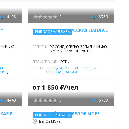
4108
0
3735
Т"
БАЗА ОТДЫХА "РУССКАЯ ЛАПЛАНДИЯ"
РЫБОЛОВНАЯ БАЗА
ДНЫЙ ФО,
РЕГИОН:
РОССИЯ, СЕВЕРО-ЗАПАДНЫЙ ФО,
МУРМАНСКАЯ ОБЛАСТЬ
ПРОЖИВАНИЕ:
ЕСТЬ
ИМ
,
РЫБА:
ГОЛЕЦ-ПАЛИЯ
,
СИГ
,
ФОРЕЛЬ
СИГ
,
МОРСКАЯ
,
ХАРИУС
от 1 850 ₽/чел
4440
0
5779
РЫБОЛОВНО-ТУРИСТИЧЕСКАЯ БАЗА "ОЛЕНЬЯ"
ГОСТЕВОЙ ДОМ "БЕЛОЕ МОРЕ"
РЫБОЛОВНАЯ БАЗА
БЕЛОЕ МОРЕ