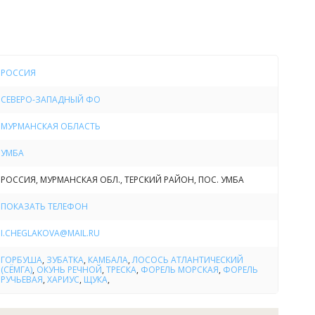
ния корпоративов, юбилеев, праздников, командировок,
опа. От берега реки до самого берега Белого моря, там
адиться красотой нашей природы, а узнать интересные
РОССИЯ
СЕВЕРО-ЗАПАДНЫЙ ФО
МУРМАНСКАЯ ОБЛАСТЬ
УМБА
РОССИЯ, МУРМАНСКАЯ ОБЛ., ТЕРСКИЙ РАЙОН, ПОС. УМБА
ПОКАЗАТЬ ТЕЛЕФОН
I.CHEGLAKOVA@MAIL.RU
ГОРБУША
,
ЗУБАТКА
,
КАМБАЛА
,
ЛОСОСЬ АТЛАНТИЧЕСКИЙ
(СЁМГА)
,
ОКУНЬ РЕЧНОЙ
,
ТРЕСКА
,
ФОРЕЛЬ МОРСКАЯ
,
ФОРЕЛЬ
РУЧЬЕВАЯ
,
ХАРИУС
,
ЩУКА
,