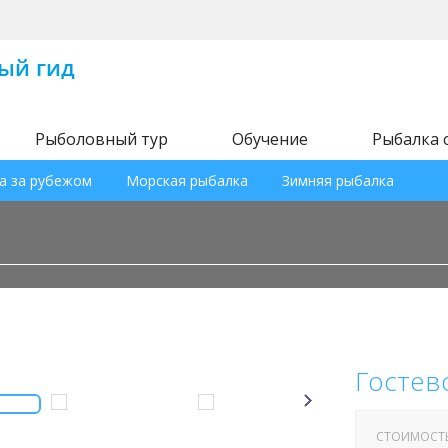
Рыболовный тур
Обучение
Рыбалка 
а за рубежом
Морская рыбалка
Зимняя рыбалка
Гостев
СТОИМОСТ