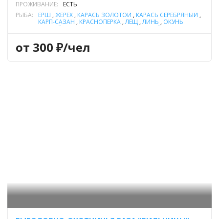
ПРОЖИВАНИЕ:
ЕСТЬ
РЫБА:
ЁРШ
,
ЖЕРЕХ
,
КАРАСЬ ЗОЛОТОЙ
,
КАРАСЬ СЕРЕБРЯНЫЙ
,
КАРП-САЗАН
,
КРАСНОПЕРКА
,
ЛЕЩ
,
ЛИНЬ
,
ОКУНЬ
РЕЧНОЙ
,
ПЛОТВА
,
СОМ ОБЫКНОВЕННЫЙ (СОМ
ЕВРОПЕЙСКИЙ)
,
СУДАК
,
ЩУКА
,
ЯЗЬ
от 300 ₽/чел