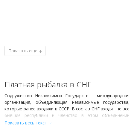
Показать еще
Платная рыбалка в СНГ
Содружество Независимых Государств – международная
организация, объединяющая независимые государства,
которые ранее входили в СССР. В состав СНГ входят не все
бывшие республики и членство в этом объединении
существует на добровольных началах. Формально на
Показать весь текст
данный момент в составе содружества находится 11