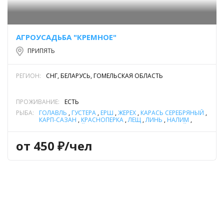
АГРОУСАДЬБА "КРЕМНОЕ"
ПРИПЯТЬ
РЕГИОН:
СНГ, БЕЛАРУСЬ, ГОМЕЛЬСКАЯ ОБЛАСТЬ
ПРОЖИВАНИЕ:
ЕСТЬ
РЫБА:
ГОЛАВЛЬ
,
ГУСТЕРА
,
ЁРШ
,
ЖЕРЕХ
,
КАРАСЬ СЕРЕБРЯНЫЙ
,
КАРП-САЗАН
,
КРАСНОПЕРКА
,
ЛЕЩ
,
ЛИНЬ
,
НАЛИМ
,
ОКУНЬ РЕЧНОЙ
,
ПЛОТВА
,
СОМ ОБЫКНОВЕННЫЙ (СОМ
ЕВРОПЕЙСКИЙ)
,
СУДАК
,
ЩУКА
,
ЯЗЬ
от 450 ₽/чел