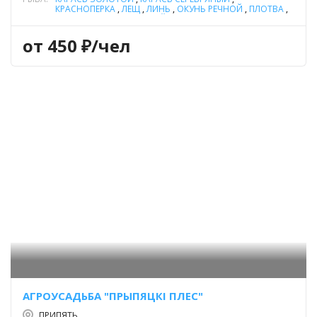
КРАСНОПЕРКА
,
ЛЕЩ
,
ЛИНЬ
,
ОКУНЬ РЕЧНОЙ
,
ПЛОТВА
,
РЯПУШКА
,
УГОРЬ РЕЧНОЙ
,
ЩУКА
от 450 ₽/чел
АГРОУСАДЬБА "ПРЫПЯЦКI ПЛЕС"
ПРИПЯТЬ