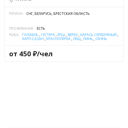
РЕГИОН:
СНГ, БЕЛАРУСЬ, БРЕСТСКАЯ ОБЛАСТЬ
ПРОЖИВАНИЕ:
ЕСТЬ
РЫБА:
ГОЛАВЛЬ
,
ГУСТЕРА
,
ЁРШ
,
ЖЕРЕХ
,
КАРАСЬ СЕРЕБРЯНЫЙ
,
КАРП-САЗАН
,
КРАСНОПЕРКА
,
ЛЕЩ
,
ЛИНЬ
,
ОКУНЬ
РЕЧНОЙ
,
ПЛОТВА
,
СОМ ОБЫКНОВЕННЫЙ (СОМ
ЕВРОПЕЙСКИЙ)
,
СУДАК
,
ЩУКА
,
ЯЗЬ
от 450 ₽/чел