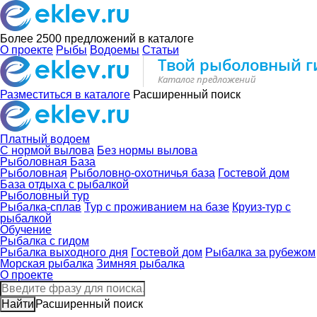
Более 2500
предложений в каталоге
О проекте
Рыбы
Водоемы
Статьи
Разместиться в каталоге
Расширенный поиск
Платный водоем
С нормой вылова
Без нормы вылова
Рыболовная База
Рыболовная
Рыболовно-охотничья база
Гостевой дом
База отдыха с рыбалкой
Рыболовный тур
Рыбалка-сплав
Тур с проживанием на базе
Круиз-тур с
рыбалкой
Обучение
Рыбалка с гидом
Рыбалка выходного дня
Гостевой дом
Рыбалка за рубежом
Морская рыбалка
Зимняя рыбалка
О проекте
Расширенный поиск