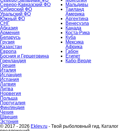
Северо-Кавказский ФО
Мальдивы
Сибирский ФО
Таиланд
Уральский ФО
Америка
Южный ФО
Аргентина
СНГ
Венесуэла
Абхазия
Канада
Армения
Коста-Рика
Беларусь
Куба
Грузия
Мексика
Казахстан
Африка
Европа
Габон
Босния и Герцеговина
Египет
Гренландия
Кабо-Верде
Греция
Италия
Исландия
Испания
Латвия
Литва
Норвегия
Польша
Португалия
Финляндия
Чехия
Швеция
Эстония
© 2017 - 2026
Eklev.ru
- Твой рыболовный гид. Каталог
предложений.