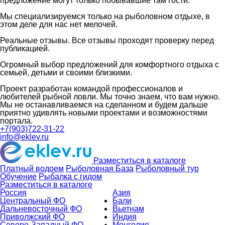
предложение могут только побывавшие там гости.
Мы специализируемся только на рыболовном отдыхе, в
этом деле для нас нет мелочей.
Реальные отзывы. Все отзывы проходят проверку перед
публикацией.
Огромный выбор предложений для комфортного отдыха с
семьей, детьми и своими близкими.
Проект разработан командой профессионалов и
любителей рыбной ловли. Мы точно знаем, что вам нужно.
Мы не останавливаемся на сделанном и будем дальше
приятно удивлять новыми проектами и возможностями
портала.
+7(903)722-31-22
info@eklev.ru
Разместиться в каталоге
Платный водоем
Рыболовная База
Рыболовный тур
Обучение
Рыбалка с гидом
Разместиться в каталоге
Россия
Азия
Центральный ФО
Бали
Дальневосточный ФО
Вьетнам
Приволжский ФО
Индия
Северо-Западный ФО
Монголия