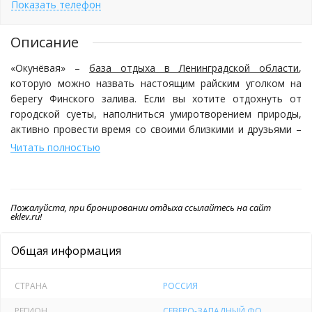
Показать телефон
Описание
«Окунёвая» –
база отдыха в Ленинградской области
,
которую можно назвать настоящим райским уголком на
берегу Финского залива. Если вы хотите отдохнуть от
городской суеты, наполниться умиротворением природы,
активно провести время со своими близкими и друзьями –
добро пожаловать к нам! Вас ожидает комфортное
Читать полностью
размещение в современных коттеджах, широкие
возможности для досуга и чистый морской воздух,
который, как известно, обладает целебным действием. Для
настоящих яхтсменов работает стоянка яхт – тихая гавань,
Пожалуйста, при бронировании отдыха ссылайтесь на сайт
eklev.ru!
защищенная от ветров.
Общая информация
Рыбалка
Недаром наша база называется «Окунёвая» - рыболовов-
СТРАНА
РОССИЯ
любителей здесь ждет большой улов и прекрасное время в
РЕГИОН
СЕВЕРО-ЗАПАДНЫЙ ФО