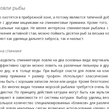
ловли рыбы
о охотятся в прибрежной зоне, а потому являются типичной до
е с другими хищниками на спиннинговые приманки. Кроме того,
ральные насадки. Не менее интересна спиннинговая рыбалка с
ужения активной стаи, можно поймать десятки рыб за весьма ко
ют как удилища дальнего заброса, так и нахлыст.
на спиннинг
разделить спиннинговую ловлю на два основных вида: вертикаль
ффективно сарган можно ловить на различные пилькеры и друг
о дну, и в толще воды. При выборе снасти для ловли на клас
азмер приманки + размер трофея». Используют классические
ны быть с хорошим запасом лески или шнура. Кроме безотказн
. Во многих видах техники морской рыбалки требуется очень б
дмотки. По принципу действия катушки могут быть как мульти
ирают в зависимости от системы катушки. Выбор удилищ вес
ольшое количество специализированных «бланков» для различн
ой ловли некрупных сарган возможно использование удилищ лё