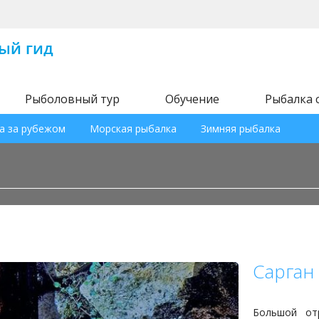
Рыболовный тур
Обучение
Рыбалка 
а за рубежом
Морская рыбалка
Зимняя рыбалка
Сарган
Большой от