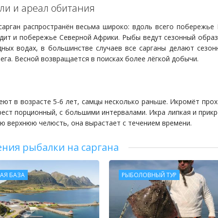
ли и ареал обитания
сарган распространён весьма широко: вдоль всего побережье 
дит и побережье Северной Африки. Рыбы ведут сезонный образ 
дных водах, в большинстве случаев все сарганы делают сезон
рега. Весной возвращается в поисках более лёгкой добычи.
еют в возрасте 5-6 лет, самцы несколько раньше. Икромёт прох
ерест порционный, с большими интервалами. Икра липкая и прик
ю верхнюю челюсть, она вырастает с течением времени.
ния рыбалки на саргана
АЯ БАЗА
РЫБОЛОВНЫЙ ТУР