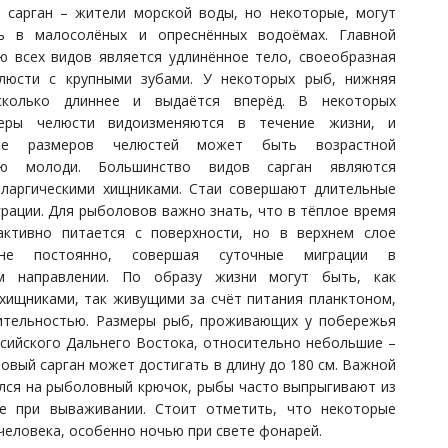
 сарган – жители морской воды, но некоторые, могут
ь в малосолёных и опреснённых водоёмах. Главной
ю всех видов является удлинённое тело, своеобразная
люсти с крупными зубами. У некоторых рыб, нижняя
сколько длиннее и выдаётся вперёд. В некоторых
змеры челюсти видоизменяются в течение жизни, и
ние размеров челюстей может быть возрастной
ью молоди. Большинство видов сарган являются
еларгическими хищниками. Стаи совершают длительные
рации. Для рыболовов важно знать, что в тёплое время
активно питается с поверхности, но в верхнем слое
 не постоянно, совершая суточные миграции в
ом направлении. По образу жизни могут быть, как
хищниками, так живущими за счёт питания планктоном,
ительностью. Размеры рыб, проживающих у побережья
ссийского Дальнего Востока, относительно небольшие –
иловый сарган может достигать в длину до 180 см. Важной
пался на рыболовный крючок, рыбы часто выпрыгивают из
е при вываживании. Стоит отметить, что некоторые
человека, особенно ночью при свете фонарей.