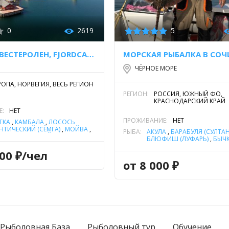
0
2619
5
ОСТРОВА ВЕСТЕРОЛЕН, FJORDCAMP
МОРСКАЯ РЫБАЛКА В СОЧ
ЧЁРНОЕ МОРЕ
РОПА, НОРВЕГИЯ, ВЕСЬ РЕГИОН
РЕГИОН:
РОССИЯ, ЮЖНЫЙ ФО,
КРАСНОДАРСКИЙ КРАЙ
Е:
НЕТ
ПРОЖИВАНИЕ:
НЕТ
ТКА
,
КАМБАЛА
,
ЛОСОСЬ
НТИЧЕСКИЙ (СЁМГА)
,
МОЙВА
,
РЫБА:
АКУЛА
,
БАРАБУЛЯ (СУЛТАН
УС
,
ПИКША
,
САЙДА
,
САРГАН
,
БЛЮФИШ (ЛУФАРЬ)
,
БЫЧ
ДЬ МОРСКАЯ
,
СТАВРИДА
,
ГОРБЫЛЬ (СЦИЕНА)
,
КАМБ
ЛЬ МОРСКАЯ
000 ₽/чел
КАТРАН (КАТРАНОВЫЕ)
,
ЛА
(СИБАС)
,
МОРСКОЙ КАРАС
от 8 000 ₽
(ДОРАДА)
,
ОСЕТР
,
ПЕЛАМ
(БОНИТО)
,
САРГАН
,
СЕЛЬ
МОРСКАЯ
,
СКАТ
,
СКОРПЕ
(МОРСКОЙ ЕРШ)
,
СТАВРИ
ФОРЕЛЬ РАДУЖНАЯ
Рыболовная База
Рыболовный тур
Обучение