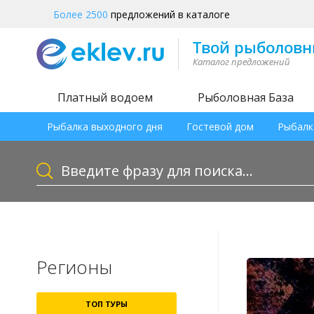
Более 2500
предложений в каталоге
Платный водоем
Рыболовная База
Рыбалка выходного дня
Гостевой дом
Рыбалк
Регионы
ТОП ТУРЫ