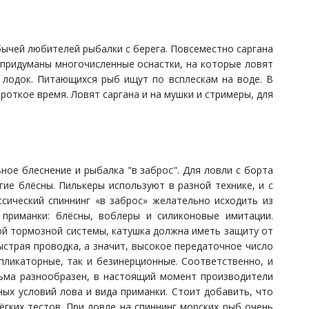
бычей любителей рыбалки с берега. Повсеместно саргана
 придуманы многочисленные оснастки, на которые ловят
 лодок. Питающихся рыб ищут по всплескам на воде. В
роткое время. Ловят саргана и на мушки и стримеры, для
ное блеснение и рыбалка "в заброс". Для ловли с борта
ие блёсны. Пилькеры используют в разной технике, и с
сический спиннинг «в заброс» желательно исходить из
 приманки: блёсны, воблеры и силиконовые имитации.
ой тормозной системы, катушка должна иметь защиту от
ыстрая проводка, а значит, высокое передаточное число
пликаторные, так и безинерционные. Соответственно, и
ьма разнообразен, в настоящий момент производители
ых условий лова и вида приманки. Стоит добавить, что
гких тестов. При ловле на спиннинг морских рыб очень