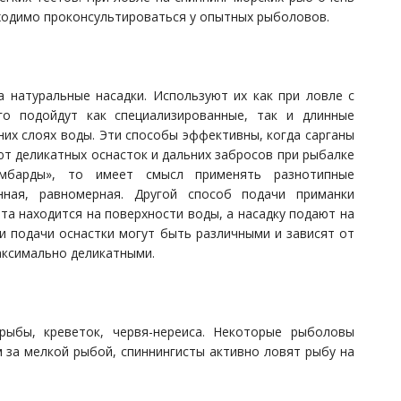
бходимо проконсультироваться у опытных рыболовов.
 натуральные насадки. Используют их как при ловле с
го подойдут как специализированные, так и длинные
них слоях воды. Эти способы эффективны, когда сарганы
уют деликатных оснасток и дальних забросов при рыбалке
омбарды», то имеет смысл применять разнотипные
нная, равномерная. Другой способ подачи приманки
та находится на поверхности воды, а насадку подают на
 и подачи оснастки могут быть различными и зависят от
аксимально деликатными.
рыбы, креветок, червя-нереиса. Некоторые рыболовы
 за мелкой рыбой, спиннингисты активно ловят рыбу на