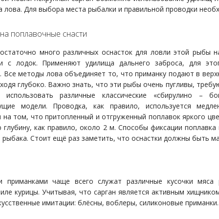
а лова. Для выбора места рыбалки и правильной проводки нео
на поплавочные снасти
остаточно много различных оснасток для ловли этой рыбы на
 и с лодок. Применяют удилища дальнего заброса, для это
. Все методы лова объединяет то, что приманку подают в верх
уходя глубоко. Важно знать, что эти рыбы очень пугливы, треб
и использовать различные классические «сбирулино – б
ущие модели. Проводка, как правило, используется медле
 на том, что притопленный и отгруженный поплавок яркого цве
 глубину, как правило, около 2 м. Способы фиксации поплавка
 рыбака. Стоит ещё раз заметить, что оснастки должны быть м
и приманками чаще всего служат различные кусочки мяса 
иле курицы. Учитывая, что сарган является активным хищником
кусственные имитации: блёсны, воблеры, силиконовые приманки.