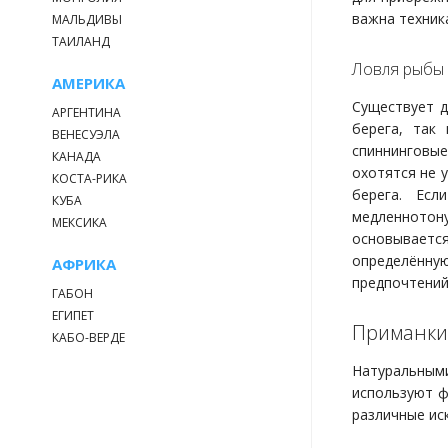
важна техник
МАЛЬДИВЫ
ТАИЛАНД
Ловля рыбы 
АМЕРИКА
Существует д
АРГЕНТИНА
берега, так
ВЕНЕСУЭЛА
спиннинговые
КАНАДА
охотятся не 
КОСТА-РИКА
берега. Есл
КУБА
медленнотон
МЕКСИКА
основывается
определённую
АФРИКА
предпочтений
ГАБОН
ЕГИПЕТ
Приманки
КАБО-ВЕРДЕ
Натуральным
используют ф
различные ис