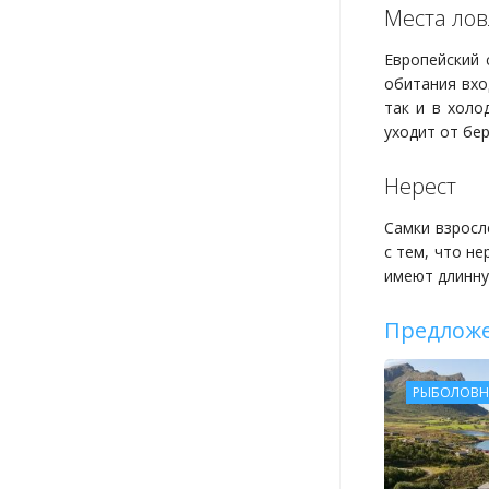
Места лов
Европейский 
обитания вхо
так и в холо
уходит от бе
Нерест
Самки взросл
с тем, что н
имеют длинну
Предложе
РЫБОЛОВН