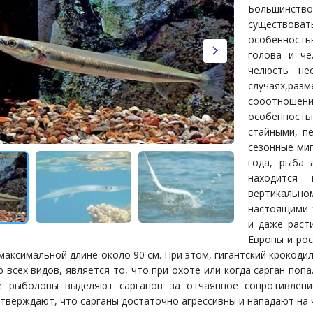
Большинство
существоват
особенность
голова и че
челюсть не
случаях,ра
сооотноше
особенност
стайными, п
сезонные миг
года, рыба 
находится
вертикальн
настоящими 
и даже раст
Европы и ро
и максимальной длине около 90 см. При этом, гигантский крокод
 всех видов, является то, что при охоте или когда сарган по
е рыболовы выделяют сарганов за отчаянное сопротивлени
тверждают, что сарганы достаточно агрессивны и нападают на 