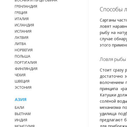
БОСНИЯ И ГЕРЦЕГОВИНА
ГРЕНЛАНДИЯ
Способы 
ГРЕЦИЯ
ИТАЛИЯ
Сарганы част
ИСЛАНДИЯ
ловят наравн
ИСПАНИЯ
рыбу на нату
ЛАТВИЯ
случае обнар
ЛИТВА
этого применя
НОРВЕГИЯ
ПОЛЬША
Ловля рыбы 
ПОРТУГАЛИЯ
ФИНЛЯНДИЯ
Стоит сразу 
ЧЕХИЯ
достаточно э
ШВЕЦИЯ
волочением п
ЭСТОНИЯ
принципа «р
Катушки долж
АЗИЯ
солёной воды
механизма по
БАЛИ
удилища подб
ВЬЕТНАМ
предлагают б
ИНДИЯ
для прибрежн
МОНГОЛИЯ