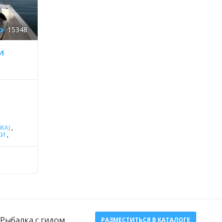
15348
И
КА)
,
КИ
,
АЛА
,
ВРАК
Ь
ИДА
ДЬ
НА
ДА
,
Рыбалка с гидом
РАЗМЕСТИТЬСЯ В КАТАЛОГЕ