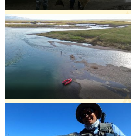
РЫБАЛКА НА ПАЛТУСА ОСТРОВ ИТУРУП
ОХОТСКОЕ МОРЕ
РЕГИОН:
РОССИЯ, ДАЛЬНЕВОСТОЧНЫЙ ФО, САХАЛИНСКАЯ
ОБЛАСТЬ
ПРОЖИВАНИЕ:
ЕСТЬ
РЫБА:
ГОРБУША
,
КЕТА
,
КУНДЖА
,
ПАЛТУС
,
ТРЕСКА
от 125 000 ₽
РЫБОЛОВНАЯ БАЗА "БАДЬЯШОР" НА ПОЛЯРНОМ УРАЛЕ
РЕГИОН:
РОССИЯ, СЕВЕРО-ЗАПАДНЫЙ ФО, РЕСПУБЛИКА КОМИ