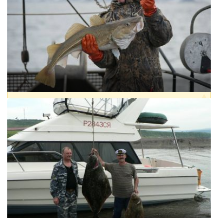
ПРОЖИВАНИЕ:
ЕСТЬ
РЫБА:
АЛЬБУЛА
,
ПЕРМИТ (ТРАХИНОТ)
,
СНУК (РОБАЛО)
,
ТАРПОН
от 117 000 ₽
МОРСКАЯ РЫБАЛКА НА КАТЕРЕ В БАРЕНЦЕВОМ МОРЕ, ТЕРИБЕРКА
БАРЕНЦЕВО МОРЕ
РЕГИОН:
РОССИЯ, СЕВЕРО-ЗАПАДНЫЙ ФО, МУРМАНСКАЯ
ОБЛАСТЬ
ПРОЖИВАНИЕ:
ЕСТЬ
РЫБА:
ЗУБАТКА
,
КАМБАЛА
,
ПАЛТУС
,
ПИКША
,
СЕЛЬДЬ
МОРСКАЯ
,
ТРЕСКА
от 4 000 ₽