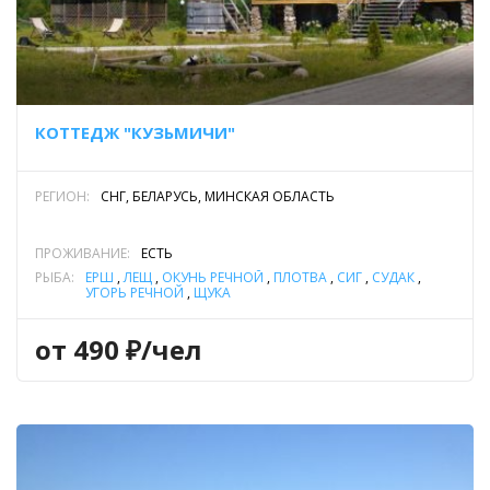
КОТТЕДЖ "КУЗЬМИЧИ"
РЕГИОН:
СНГ, БЕЛАРУСЬ, МИНСКАЯ ОБЛАСТЬ
ПРОЖИВАНИЕ:
ЕСТЬ
РЫБА:
ЁРШ
,
ЛЕЩ
,
ОКУНЬ РЕЧНОЙ
,
ПЛОТВА
,
СИГ
,
СУДАК
,
УГОРЬ РЕЧНОЙ
,
ЩУКА
от 490 ₽/чел