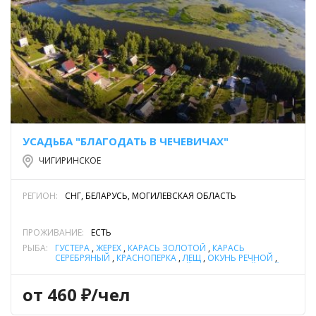
УСАДЬБА "БЛАГОДАТЬ В ЧЕЧЕВИЧАХ"
ЧИГИРИНСКОЕ
РЕГИОН:
СНГ, БЕЛАРУСЬ, МОГИЛЕВСКАЯ ОБЛАСТЬ
ПРОЖИВАНИЕ:
ЕСТЬ
РЫБА:
ГУСТЕРА
,
ЖЕРЕХ
,
КАРАСЬ ЗОЛОТОЙ
,
КАРАСЬ
СЕРЕБРЯНЫЙ
,
КРАСНОПЕРКА
,
ЛЕЩ
,
ОКУНЬ РЕЧНОЙ
,
ПЛОТВА
,
СОМ ОБЫКНОВЕННЫЙ (СОМ ЕВРОПЕЙСКИЙ)
,
УКЛЕЙКА
,
ЩУКА
от 460 ₽/чел