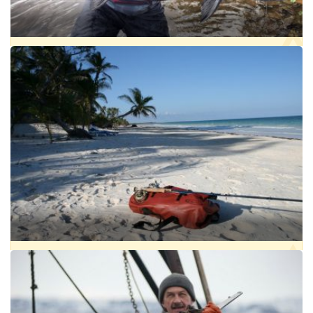
РЫБОЛОВНЫЙ ТУР НА ПЛАТО ПУТОРАНА
РЕГИОН:
РОССИЯ, СИБИРСКИЙ ФО, КРАСНОЯРСКИЙ КРАЙ
ПРОЖИВАНИЕ:
ЕСТЬ
РЫБА:
ЛЕНОК
,
ОКУНЬ РЕЧНОЙ
,
СИГ
,
ТАЙМЕНЬ
,
ХАРИУС
,
ЩУКА
от 70 000 ₽
ПРИБРЕЖНАЯ МОРСКАЯ РЫБАЛКА В ПУНТА АЛЛЕН, МЕКСИКА
КАРИБСКОЕ МОРЕ
РЕГИОН:
АМЕРИКА, МЕКСИКА, ВЕСЬ РЕГИОН