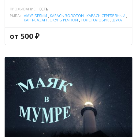
ПРОЖИВАНИЕ:
ЕСТЬ
РЫБА:
АМУР БЕЛЫЙ
,
КАРАСЬ ЗОЛОТОЙ
,
КАРАСЬ СЕРЕБРЯНЫЙ
,
КАРП-САЗАН
,
ОКУНЬ РЕЧНОЙ
,
ТОЛСТОЛОБИК
,
ЩУКА
от 500 ₽