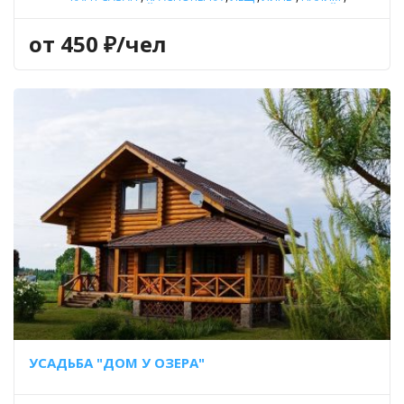
ОКУНЬ РЕЧНОЙ
,
ПЛОТВА
,
СОМ ОБЫКНОВЕННЫЙ (СОМ
ЕВРОПЕЙСКИЙ)
,
СУДАК
,
ЩУКА
,
ЯЗЬ
от 450 ₽/чел
УСАДЬБА "ДОМ У ОЗЕРА"