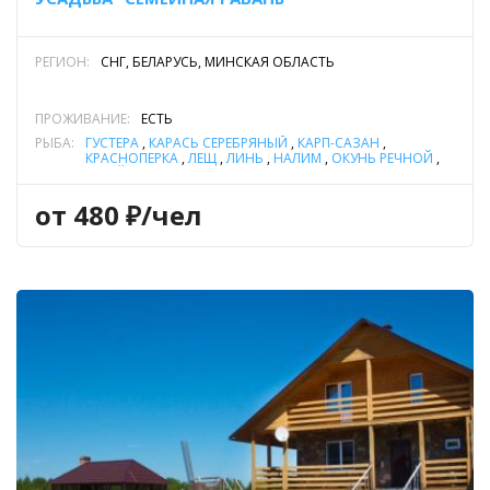
РЕГИОН:
СНГ, БЕЛАРУСЬ, МИНСКАЯ ОБЛАСТЬ
ПРОЖИВАНИЕ:
ЕСТЬ
РЫБА:
ГУСТЕРА
,
КАРАСЬ СЕРЕБРЯНЫЙ
,
КАРП-САЗАН
,
КРАСНОПЕРКА
,
ЛЕЩ
,
ЛИНЬ
,
НАЛИМ
,
ОКУНЬ РЕЧНОЙ
,
УКЛЕЙКА
,
ЩУКА
от 480 ₽/чел