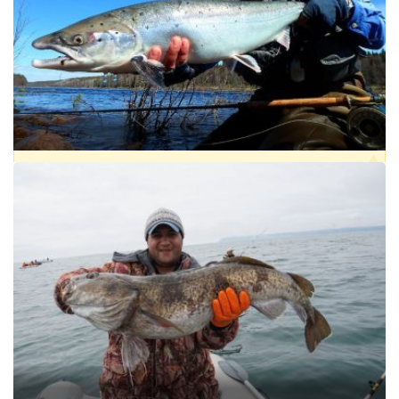
ПРОЖИВАНИЕ:
ЕСТЬ
РЫБА:
ГОЛЕЦ АРКТИЧЕСКИЙ
,
ОКУНЬ РЕЧНОЙ
,
СИГ
,
ХАРИУС
,
ЩУКА
от 180 000 ₽
РЫБОЛОВНЫЙ ТУР НА РЕКАХ ВАРЗУГА И КИЦА
ВАРЗУГА
РЕГИОН:
РОССИЯ, СЕВЕРО-ЗАПАДНЫЙ ФО, МУРМАНСКАЯ
ОБЛАСТЬ
ПРОЖИВАНИЕ:
ЕСТЬ
РЫБА:
ЛОСОСЬ АТЛАНТИЧЕСКИЙ (СЁМГА)
,
ФОРЕЛЬ МОРСКАЯ
,
ХАРИУС
,
ЩУКА
от 55 000 ₽