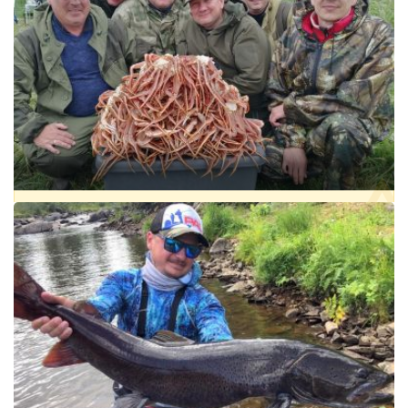
РЕГИОН:
РОССИЯ, ДАЛЬНЕВОСТОЧНЫЙ ФО, РЕСПУБЛИКА САХА
(ЯКУТИЯ)
ПРОЖИВАНИЕ:
ЕСТЬ
РЫБА:
ЛЕНОК
,
ОКУНЬ РЕЧНОЙ
,
ТАЙМЕНЬ
,
ХАРИУС
,
ЩУКА
от 80 000 ₽
МОРСКАЯ РЫБАЛКА НА КАМЧАТКЕ «КРАБОВОЕ САФАРИ»
РЕГИОН:
РОССИЯ, ДАЛЬНЕВОСТОЧНЫЙ ФО, КАМЧАТСКИЙ
КРАЙ
ПРОЖИВАНИЕ:
НЕТ
от 7 000 ₽