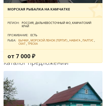
МОРСКАЯ РЫБАЛКА НА КАМЧАТКЕ
РЕГИОН:
РОССИЯ, ДАЛЬНЕВОСТОЧНЫЙ ФО, КАМЧАТСКИЙ
КРАЙ
Фильтры подбора
ПРОЖИВАНИЕ:
ЕСТЬ
РЫБА:
БЫЧКИ
,
МОРСКОЙ ЛЕНОК (ТЕРПУГ)
,
НАВАГА
,
ПАЛТУС
,
По цене
По популярности
СКАТ
,
ТРЕСКА
от 7 000 ₽
Каталог предложений