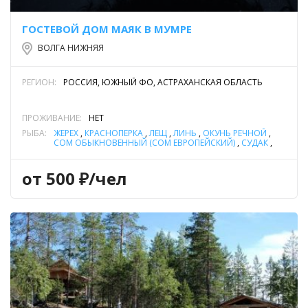
ГОСТЕВОЙ ДОМ МАЯК В МУМРЕ
ВОЛГА НИЖНЯЯ
РЕГИОН:
РОССИЯ, ЮЖНЫЙ ФО, АСТРАХАНСКАЯ ОБЛАСТЬ
ПРОЖИВАНИЕ:
НЕТ
РЫБА:
ЖЕРЕХ
,
КРАСНОПЕРКА
,
ЛЕЩ
,
ЛИНЬ
,
ОКУНЬ РЕЧНОЙ
,
СОМ ОБЫКНОВЕННЫЙ (СОМ ЕВРОПЕЙСКИЙ)
,
СУДАК
,
ЩУКА
,
ЯЗЬ
от 500 ₽/чел