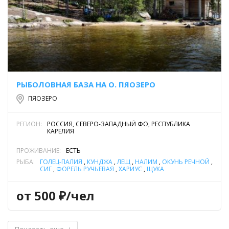
РЫБОЛОВНАЯ БАЗА НА О. ПЯОЗЕРО
ПЯОЗЕРО
РЕГИОН:
РОССИЯ, СЕВЕРО-ЗАПАДНЫЙ ФО, РЕСПУБЛИКА
КАРЕЛИЯ
ПРОЖИВАНИЕ:
ЕСТЬ
РЫБА:
ГОЛЕЦ-ПАЛИЯ
,
КУНДЖА
,
ЛЕЩ
,
НАЛИМ
,
ОКУНЬ РЕЧНОЙ
,
СИГ
,
ФОРЕЛЬ РУЧЬЕВАЯ
,
ХАРИУС
,
ЩУКА
от 500 ₽/чел