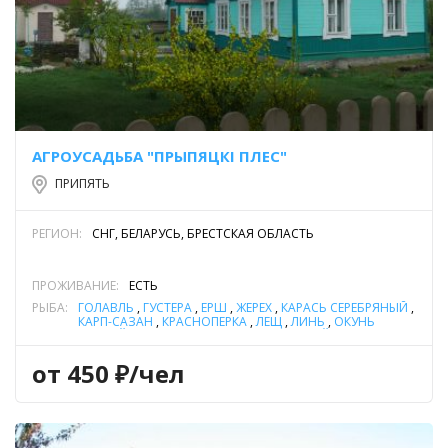
АГРОУСАДЬБА "ПРЫПЯЦКI ПЛЕС"
ПРИПЯТЬ
РЕГИОН:
СНГ, БЕЛАРУСЬ, БРЕСТСКАЯ ОБЛАСТЬ
ПРОЖИВАНИЕ:
ЕСТЬ
РЫБА:
ГОЛАВЛЬ
,
ГУСТЕРА
,
ЁРШ
,
ЖЕРЕХ
,
КАРАСЬ СЕРЕБРЯНЫЙ
,
КАРП-САЗАН
,
КРАСНОПЕРКА
,
ЛЕЩ
,
ЛИНЬ
,
ОКУНЬ
РЕЧНОЙ
,
ПЛОТВА
,
СОМ ОБЫКНОВЕННЫЙ (СОМ
ЕВРОПЕЙСКИЙ)
,
СУДАК
,
ЩУКА
,
ЯЗЬ
от 450 ₽/чел