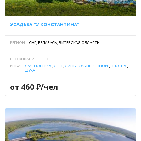
УСАДЬБА "У КОНСТАНТИНА"
РЕГИОН:
СНГ, БЕЛАРУСЬ, ВИТЕБСКАЯ ОБЛАСТЬ
ПРОЖИВАНИЕ:
ЕСТЬ
РЫБА:
КРАСНОПЕРКА
,
ЛЕЩ
,
ЛИНЬ
,
ОКУНЬ РЕЧНОЙ
,
ПЛОТВА
,
ЩУКА
от 460 ₽/чел