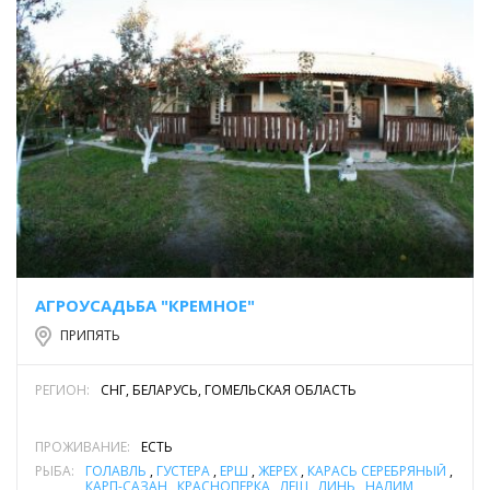
АГРОУСАДЬБА "КРЕМНОЕ"
ПРИПЯТЬ
РЕГИОН:
СНГ, БЕЛАРУСЬ, ГОМЕЛЬСКАЯ ОБЛАСТЬ
ПРОЖИВАНИЕ:
ЕСТЬ
РЫБА:
ГОЛАВЛЬ
,
ГУСТЕРА
,
ЁРШ
,
ЖЕРЕХ
,
КАРАСЬ СЕРЕБРЯНЫЙ
,
КАРП-САЗАН
,
КРАСНОПЕРКА
,
ЛЕЩ
,
ЛИНЬ
,
НАЛИМ
,