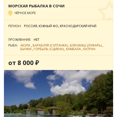
МОРСКАЯ РЫБАЛКА В СОЧИ
ЧЁРНОЕ МОРЕ
Фильтры подбора
РЕГИОН:
РОССИЯ, ЮЖНЫЙ ФО, КРАСНОДАРСКИЙ КРАЙ
По цене
По популярности
ПРОЖИВАНИЕ:
НЕТ
РЫБА:
АКУЛА
,
БАРАБУЛЯ (СУЛТАНКА)
,
БЛЮФИШ (ЛУФАРЬ)
,
БЫЧКИ
,
ГОРБЫЛЬ (СЦИЕНА)
,
КАМБАЛА
,
КАТРАН
(КАТРАНОВЫЕ)
,
ЛАВРАК (СИБАС)
,
МОРСКОЙ КАРАСЬ
(ДОРАДА)
,
ОСЕТР
,
ПЕЛАМИДА (БОНИТО)
,
САРГАН
,
Краснодарский край
СЕЛЬДЬ МОРСКАЯ
,
СКАТ
,
СКОРПЕНА (МОРСКОЙ ЕРШ)
,
от 8 000 ₽
СТАВРИДА
,
ФОРЕЛЬ РАДУЖНАЯ