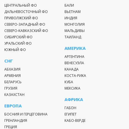
характерны ветры, скорость которых может достигать 40
ЦЕНТРАЛЬНЫЙ ФО
БАЛИ
м/сек. Зимы малоснежные, относительно теплые. Средняя
ДАЛЬНЕВОСТОЧНЫЙ ФО
ВЬЕТНАМ
о
температура января на равнине составляет -5
С, на
ПРИВОЛЖСКИЙ ФО
ИНДИЯ
о
СЕВЕРО-ЗАПАДНЫЙ ФО
МОНГОЛИЯ
побережье до +6
С. Лето жаркое. Средняя температура
СЕВЕРО-КАВКАЗСКИЙ ФО
МАЛЬДИВЫ
о
июля +22
С.
СИБИРСКИЙ ФО
ТАИЛАНД
УРАЛЬСКИЙ ФО
Особенности отдыха в Краснодарском крае
АМЕРИКА
ЮЖНЫЙ ФО
АРГЕНТИНА
Летом побережье Черного и Азовского морей пользуется
СНГ
ВЕНЕСУЭЛА
популярностью у туристов из России и СНГ. Здесь много
АБХАЗИЯ
КАНАДА
курортных городов и поселков. И в каждом из них вы
АРМЕНИЯ
КОСТА-РИКА
найдете подходящую гостиницу, базу отдыха, гостевой дом
БЕЛАРУСЬ
КУБА
или палаточный городок. Скучать на отдыхе не придется: на
ГРУЗИЯ
МЕКСИКА
набережных полно кафе и ресторанов, аттракционов.
КАЗАХСТАН
Можно пойти в аквапарк, парк аттракционов, ботанический
АФРИКА
сад.
ЕВРОПА
ГАБОН
БОСНИЯ И ГЕРЦЕГОВИНА
ЕГИПЕТ
Для отдыхающих организованы:
ГРЕНЛАНДИЯ
КАБО-ВЕРДЕ
ГРЕЦИЯ