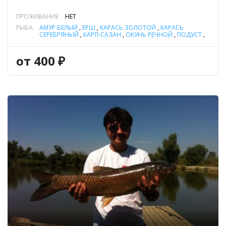
ПРОЖИВАНИЕ:
НЕТ
РЫБА:
АМУР БЕЛЫЙ
,
ЁРШ
,
КАРАСЬ ЗОЛОТОЙ
,
КАРАСЬ
СЕРЕБРЯНЫЙ
,
КАРП-САЗАН
,
ОКУНЬ РЕЧНОЙ
,
ПОДУСТ
,
СОМ ОБЫКНОВЕННЫЙ (СОМ ЕВРОПЕЙСКИЙ)
,
ТОЛСТОЛОБИК
от 400 ₽