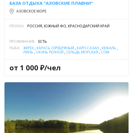
БАЗА ОТДЫХА "АЗОВСКИЕ ПЛАВНИ"
АЗОВСКОЕ МОРЕ
РЕГИОН:
РОССИЯ, ЮЖНЫЙ ФО, КРАСНОДАРСКИЙ КРАЙ
ПРОЖИВАНИЕ:
ЕСТЬ
РЫБА:
ЖЕРЕХ
,
КАРАСЬ СЕРЕБРЯНЫЙ
,
КАРП-САЗАН
,
КЕФАЛЬ
,
ЛИНЬ
,
ОКУНЬ РЕЧНОЙ
,
СЕЛЬДЬ МОРСКАЯ
,
СОМ
ОБЫКНОВЕННЫЙ (СОМ ЕВРОПЕЙСКИЙ)
,
СУДАК
,
ТАРАНЬ
(ТАРАНЬКА)
,
ЩУКА
от 1 000 ₽/чел