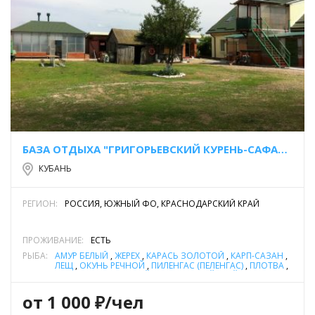
БАЗА ОТДЫХА "ГРИГОРЬЕВСКИЙ КУРЕНЬ-САФАНЫ"
КУБАНЬ
РЕГИОН:
РОССИЯ, ЮЖНЫЙ ФО, КРАСНОДАРСКИЙ КРАЙ
ПРОЖИВАНИЕ:
ЕСТЬ
РЫБА:
АМУР БЕЛЫЙ
,
ЖЕРЕХ
,
КАРАСЬ ЗОЛОТОЙ
,
КАРП-САЗАН
,
ЛЕЩ
,
ОКУНЬ РЕЧНОЙ
,
ПИЛЕНГАС (ПЕЛЕНГАС)
,
ПЛОТВА
,
СОМ ОБЫКНОВЕННЫЙ (СОМ ЕВРОПЕЙСКИЙ)
,
СУДАК
,
ТОЛСТОЛОБИК
,
ЩУКА
от 1 000 ₽/чел