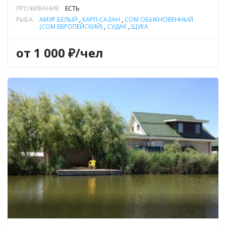
ПРОЖИВАНИЕ:
ЕСТЬ
РЫБА:
АМУР БЕЛЫЙ
,
КАРП-САЗАН
,
СОМ ОБЫКНОВЕННЫЙ
(СОМ ЕВРОПЕЙСКИЙ)
,
СУДАК
,
ЩУКА
от 1 000 ₽/чел