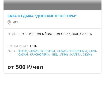
БАЗА ОТДЫХА "ДОНСКИЕ ПРОСТОРЫ"
ДОН
РЕГИОН:
РОССИЯ, ЮЖНЫЙ ФО, ВОЛГОГРАДСКАЯ ОБЛАСТЬ
ПРОЖИВАНИЕ:
ЕСТЬ
РЫБА:
ЖЕРЕХ
,
КАРАСЬ ЗОЛОТОЙ
,
КАРАСЬ СЕРЕБРЯНЫЙ
,
КАРП-
САЗАН
,
КРАСНОПЕРКА
,
ЛЕЩ
,
ЛИНЬ
,
НАЛИМ
,
ОКУНЬ
РЕЧНОЙ
,
СОМ ОБЫКНОВЕННЫЙ (СОМ ЕВРОПЕЙСКИЙ)
,
СТЕРЛЯДЬ
,
СУДАК
,
ТОЛСТОЛОБИК
,
ЧЕХОНЬ
,
ЩУКА
от 500 ₽/чел