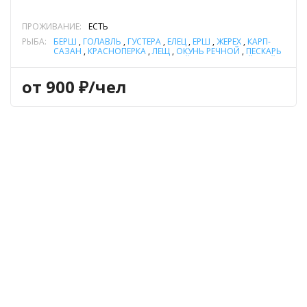
ПРОЖИВАНИЕ:
ЕСТЬ
РЫБА:
БЕРШ
,
ГОЛАВЛЬ
,
ГУСТЕРА
,
ЕЛЕЦ
,
ЁРШ
,
ЖЕРЕХ
,
КАРП-
САЗАН
,
КРАСНОПЕРКА
,
ЛЕЩ
,
ОКУНЬ РЕЧНОЙ
,
ПЕСКАРЬ
,
ПЛОТВА
,
СОМ ОБЫКНОВЕННЫЙ (СОМ ЕВРОПЕЙСКИЙ)
,
СУДАК
,
УКЛЕЙКА
,
ЩУКА
,
ЯЗЬ
от 900 ₽/чел