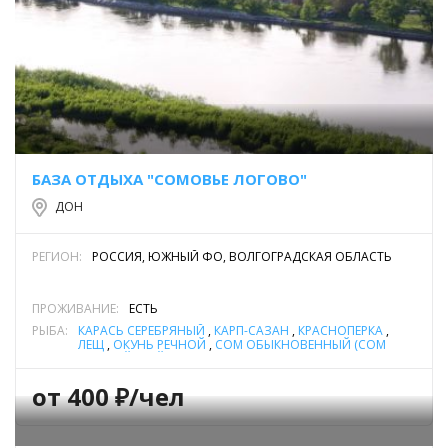
БАЗА ОТДЫХА "СОМОВЬЕ ЛОГОВО"
ДОН
РЕГИОН:
РОССИЯ, ЮЖНЫЙ ФО, ВОЛГОГРАДСКАЯ ОБЛАСТЬ
ПРОЖИВАНИЕ:
ЕСТЬ
РЫБА:
КАРАСЬ СЕРЕБРЯНЫЙ
,
КАРП-САЗАН
,
КРАСНОПЕРКА
,
ЛЕЩ
,
ОКУНЬ РЕЧНОЙ
,
СОМ ОБЫКНОВЕННЫЙ (СОМ
ЕВРОПЕЙСКИЙ)
,
СТЕРЛЯДЬ
,
СУДАК
,
ЩУКА
от 400 ₽/чел