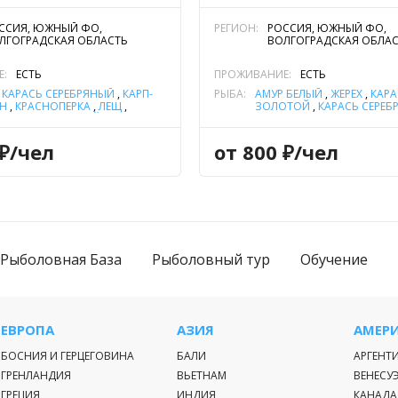
ССИЯ, ЮЖНЫЙ ФО,
РЕГИОН:
РОССИЯ, ЮЖНЫЙ ФО,
ЛГОГРАДСКАЯ ОБЛАСТЬ
ВОЛГОГРАДСКАЯ ОБЛА
Е:
ЕСТЬ
ПРОЖИВАНИЕ:
ЕСТЬ
,
КАРАСЬ СЕРЕБРЯНЫЙ
,
КАРП-
РЫБА:
АМУР БЕЛЫЙ
,
ЖЕРЕХ
,
КАРА
Н
,
КРАСНОПЕРКА
,
ЛЕЩ
,
ЗОЛОТОЙ
,
КАРАСЬ СЕРЕБ
ИМ
,
ОКУНЬ РЕЧНОЙ
,
ПЛОТВА
,
КРАСНОПЕРКА
,
ЛЕЩ
,
ОКУ
К
,
ЩУКА
РЕЧНОЙ
,
СИНЕЦ
,
СОМ
ОБЫКНОВЕННЫЙ (СОМ
 ₽/чел
от 800 ₽/чел
ЕВРОПЕЙСКИЙ)
,
СТЕРЛЯДЬ
ТОЛСТОЛОБИК
,
ЧЕХОНЬ
,
Рыболовная База
Рыболовный тур
Обучение
ЕВРОПА
АЗИЯ
АМЕР
БОСНИЯ И ГЕРЦЕГОВИНА
БАЛИ
АРГЕНТ
ГРЕНЛАНДИЯ
ВЬЕТНАМ
ВЕНЕСУ
ГРЕЦИЯ
ИНДИЯ
КАНАДА