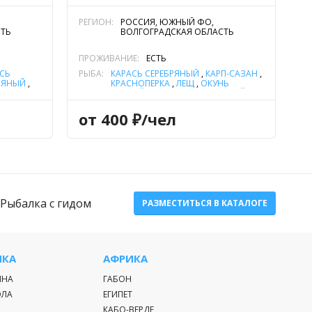
РЕГИОН:
РОССИЯ, ЮЖНЫЙ ФО,
СТЬ
ВОЛГОГРАДСКАЯ ОБЛАСТЬ
ПРОЖИВАНИЕ:
ЕСТЬ
СЬ
РЫБА:
КАРАСЬ СЕРЕБРЯНЫЙ
,
КАРП-САЗАН
,
РЯНЫЙ
,
КРАСНОПЕРКА
,
ЛЕЩ
,
ОКУНЬ
НЬ
РЕЧНОЙ
,
СОМ ОБЫКНОВЕННЫЙ
(СОМ ЕВРОПЕЙСКИЙ)
,
СТЕРЛЯДЬ
,
СУДАК
,
ЩУКА
от 400 ₽/чел
,
СУДАК
,
ЩУКА
Рыбалка с гидом
РАЗМЕСТИТЬСЯ В КАТАЛОГЕ
ИКА
АФРИКА
ИНА
ГАБОН
ЭЛА
ЕГИПЕТ
КАБО-ВЕРДЕ