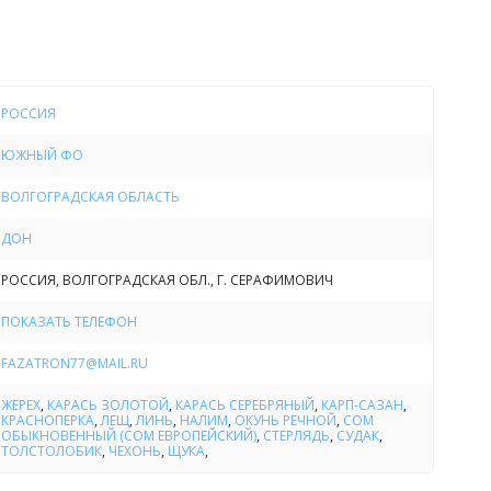
, сплит-системы и спутниковое телевидение.
Рыбалка
ть нервное напряжение от городской жизни рыбалка в
РОССИЯ
сных местах Донского края. Что немаловажно, всюду
опровождать профессиональные гиды.
ЮЖНЫЙ ФО
ВОЛГОГРАДСКАЯ ОБЛАСТЬ
на ловились: сом, судак, щука, жерех, окунь, чехонь,
, лещ, линь, шамая, рыбец, серушка, стерлядь,
ДОН
 налим, красноперка и многие другие.
РОССИЯ, ВОЛГОГРАДСКАЯ ОБЛ., Г. СЕРАФИМОВИЧ
Отдых
ПОКАЗАТЬ ТЕЛЕФОН
для любителей активного времяпрепровождения база
FAZATRON77@MAIL.RU
ннисными столами, спортивными площадками,
многим другим, что способно приятно разнообразить
ЖЕРЕХ
,
КАРАСЬ ЗОЛОТОЙ
,
КАРАСЬ СЕРЕБРЯНЫЙ
,
КАРП-САЗАН
,
КРАСНОПЕРКА
,
ЛЕЩ
,
ЛИНЬ
,
НАЛИМ
,
ОКУНЬ РЕЧНОЙ
,
СОМ
у. Также для любителей экстрима на территории базы
ОБЫКНОВЕННЫЙ (СОМ ЕВРОПЕЙСКИЙ)
,
СТЕРЛЯДЬ
,
СУДАК
,
больный клуб. Помимо всего прочего база «Донские
ТОЛСТОЛОБИК
,
ЧЕХОНЬ
,
ЩУКА
,
сполагает столовой, баром, бильярдной. Имеется