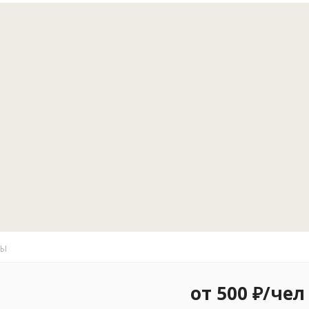
банкетный за
корпоративны
Сделать Ваш 
Усть-Медвед
адреналина и
семидневные 
Приятным вр
повседневных
пойменным ле
ТЫ
от 500 ₽/чел