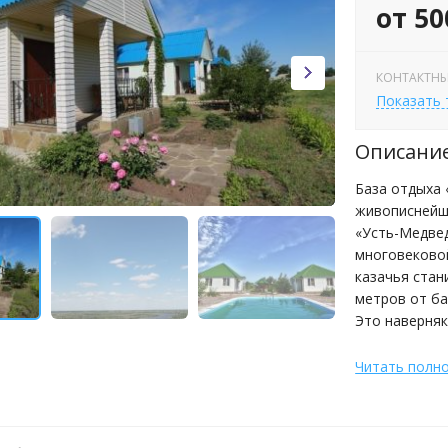
от 50
КОНТАКТНЫ
Показать
Описани
База отдыха 
живописнейше
«Усть-Медвед
многовеково
казачья стан
метров от ба
Это наверняк
Читать полн
Основу базы
комфортабел
подходящие д
располагают 