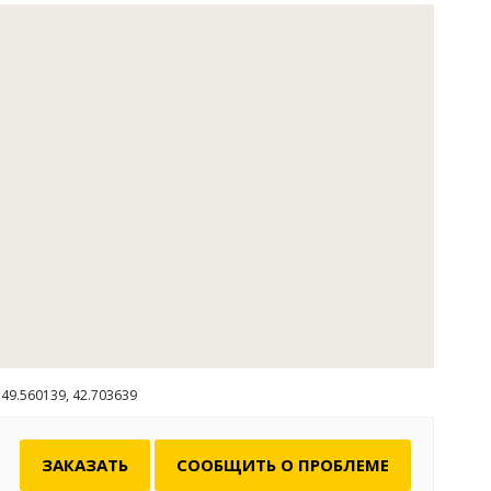
л, где возможно проведение фуршетов, свадеб,
х вечеринок.
отдых на Дону познавательным помогут экскурсии в
ицкий Спасо-Преображенский монастырь. Море
 ярких впечатлений подарят одно – двух и –
байдарочные туры по Дону, Хопру, Медведице.
емяпрепровождением, которое позволит забыть о
 заботах, станут велосипедные туры по родникам и
сам с привалами на ерике Протока.
49.560139, 42.703639
ЗАКАЗАТЬ
СООБЩИТЬ О ПРОБЛЕМЕ