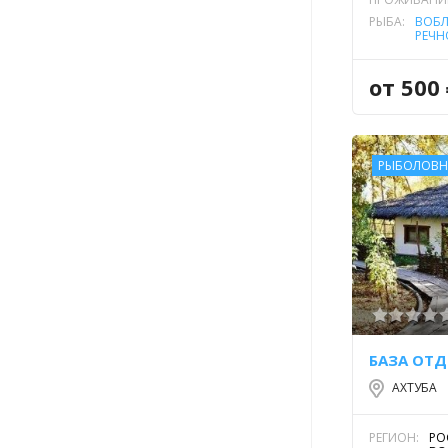
РЫБА:
ВОБ
РЕЧН
от 500
РЫБОЛОВН
АХТУБА
РЕГИОН:
РО