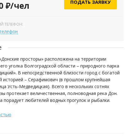
ПОДАТЬ ЗАЯВКУ
0 ₽/чел
Й ТЕЛЕФОН:
 телефон
е
«Донские просторы» расположена на территории
го уголка Волгоградской области – природного парка
ицкий». В непосредственной близости город с богатой
й историей – Серафимович (в прошлом крупнейшая
ица Усть-Медведицкая). Всего в нескольких сотнях
зы протекает величественная, полноводная река Дон.
а порадует любителей водных прогулок и рыбалки.
остью
 отдыха «Донские просторы» составляют
ьные, обеспеченные максимальными удобствами, и
ля круглогодичного проживания домики. Они
всем, что необходимо современному человеку, включая