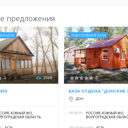
е предложения
АЯ БАЗА
РЫБОЛОВНАЯ БАЗА
0
3568
0
ВИЗ
БАЗА ОТДЫХА "ДОНСКИЕ 
ДОН
ССИЯ, ЮЖНЫЙ ФО,
РЕГИОН:
РОССИЯ, ЮЖНЫЙ ФО,
ЛГОГРАДСКАЯ ОБЛАСТЬ
ВОЛГОГРАДСКАЯ ОБЛА
Е:
ЕСТЬ
ПРОЖИВАНИЕ:
ЕСТЬ