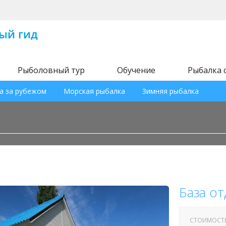
Рыболовный тур
Обучение
Рыбалка 
а за рубежом
Морская рыбалка
Зимняя рыбалка
База о
СТОИМОСТ