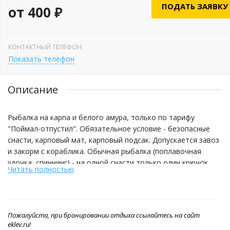
ПОДАТЬ ЗАЯВКУ
от 400 ₽
КОНТАКТНЫЙ ТЕЛЕФОН:
Показать телефон
Описание
Рыбалка на карпа и белого амура, только по тарифу
"Поймал-отпустил". Обязательное условие - безопасные
снасти, карповый мат, карповый подсак. Допускается завоз
и закорм с кораблика. Обычная рыбалка (поплавочная
удочка, спиннинг) - на одной снасти только один крючок.
Читать полностью
Мальки до 500 грамм отпускаются, остальное можно
забрать без ограничения и бесплатно.
Пожалуйста, при бронировании отдыха ссылайтесь на сайт
eklev.ru!