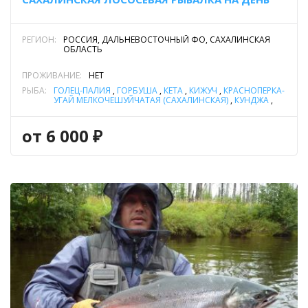
РЕГИОН:
РОССИЯ, ДАЛЬНЕВОСТОЧНЫЙ ФО, САХАЛИНСКАЯ
ОБЛАСТЬ
ПРОЖИВАНИЕ:
НЕТ
РЫБА:
ГОЛЕЦ-ПАЛИЯ
,
ГОРБУША
,
КЕТА
,
КИЖУЧ
,
КРАСНОПЁРКА-
УГАЙ МЕЛКОЧЕШУЙЧАТАЯ (САХАЛИНСКАЯ)
,
КУНДЖА
,
СИМА
от 6 000 ₽