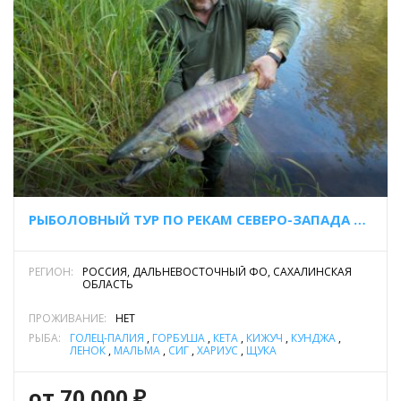
РЫБОЛОВНЫЙ ТУР ПО РЕКАМ СЕВЕРО-ЗАПАДА САХАЛИНА.
РЕГИОН:
РОССИЯ, ДАЛЬНЕВОСТОЧНЫЙ ФО, САХАЛИНСКАЯ
ОБЛАСТЬ
ПРОЖИВАНИЕ:
НЕТ
РЫБА:
ГОЛЕЦ-ПАЛИЯ
,
ГОРБУША
,
КЕТА
,
КИЖУЧ
,
КУНДЖА
,
ЛЕНОК
,
МАЛЬМА
,
СИГ
,
ХАРИУС
,
ЩУКА
от 70 000 ₽