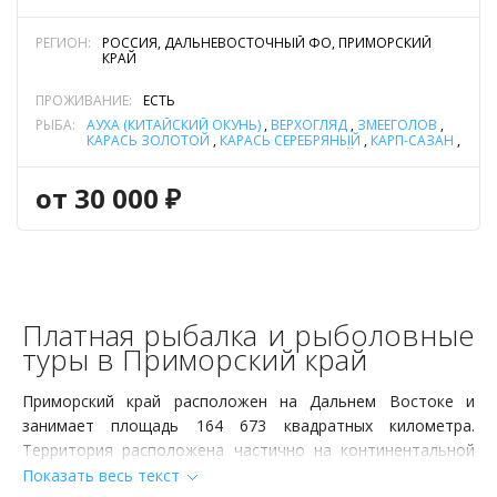
РЕГИОН:
РОССИЯ, ДАЛЬНЕВОСТОЧНЫЙ ФО, ПРИМОРСКИЙ
КРАЙ
ПРОЖИВАНИЕ:
ЕСТЬ
РЫБА:
АУХА (КИТАЙСКИЙ ОКУНЬ)
,
ВЕРХОГЛЯД
,
ЗМЕЕГОЛОВ
,
КАРАСЬ ЗОЛОТОЙ
,
КАРАСЬ СЕРЕБРЯНЫЙ
,
КАРП-САЗАН
,
КОНИ (КОНЬ-ГУБАРЬ, КОНЬ ПЯТНИСТЫЙ)
,
МОНГОЛЬСКИЙ КРАСНОПЁР
,
СОМ АМУРСКИЙ
,
СУДАК
,
ЩУКА АМУРСКАЯ
от 30 000 ₽
Платная рыбалка и рыболовные
туры в Приморский край
Приморский край расположен на Дальнем Востоке и
занимает площадь 164 673 квадратных километра.
Территория расположена частично на континентальной
части, а также на островах Пелис, Большой, Русский,
Показать весь текст