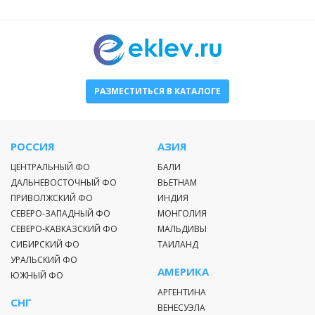
Рейнеке, Аскольд, Путянина и Попова. Приморье граничит
с Китаем и Северной Кореей, а также с
Хабаровским
краем
. Границы с юга и востока омываются Японским
морем. Крупнейшим заливом региона является залив
Петра Великого, образующего ряд малых внутренних
заливов из-за неровной береговой линии.
РАЗМЕСТИТЬСЯ В КАТАЛОГЕ
Рельеф местности преимущественно гористый. В
восточной и центральной части региона располагаются
горы Сихотэ-Алинь, а на западе находится окраина
РОССИЯ
АЗИЯ
Восточно-Маньчжурской горной страны. Высшая точка
ЦЕНТРАЛЬНЫЙ ФО
БАЛИ
края расположена на горе Аник на высоте 1933 метра.
ДАЛЬНЕВОСТОЧНЫЙ ФО
ВЬЕТНАМ
Между массивами гор расположились Уссурийская и
ПРИВОЛЖСКИЙ ФО
ИНДИЯ
Приханкайская низменности. Большая часть гористых
СЕВЕРО-ЗАПАДНЫЙ ФО
МОНГОЛИЯ
областей труднодоступна для людей, поэтому там
СЕВЕРО-КАВКАЗСКИЙ ФО
МАЛЬДИВЫ
сохранилось большое количество редких представителей
СИБИРСКИЙ ФО
ТАИЛАНД
флоры и фауны. Чтобы ограничить с/х деятельность, были
УРАЛЬСКИЙ ФО
созданы заповедники и национальный парк «Зов Тигра».
АМЕРИКА
ЮЖНЫЙ ФО
АРГЕНТИНА
СНГ
Климат в Приморском крае умеренно-муссонный. Зима в
ВЕНЕСУЭЛА