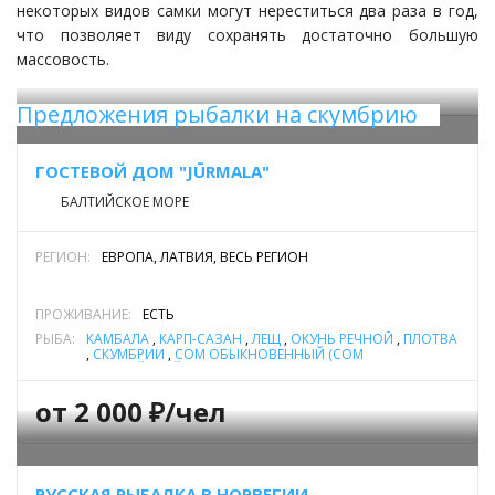
некоторых видов самки могут нереститься два раза в год,
что позволяет виду сохранять достаточно большую
массовость.
Предложения рыбалки на скумбрию
ГОСТЕВОЙ ДОМ "JŪRMALA"
БАЛТИЙСКОЕ МОРЕ
РЕГИОН:
ЕВРОПА, ЛАТВИЯ, ВЕСЬ РЕГИОН
ПРОЖИВАНИЕ:
ЕСТЬ
РЫБА:
КАМБАЛА
,
КАРП-САЗАН
,
ЛЕЩ
,
ОКУНЬ РЕЧНОЙ
,
ПЛОТВА
,
СКУМБРИИ
,
СОМ ОБЫКНОВЕННЫЙ (СОМ
ЕВРОПЕЙСКИЙ)
,
СУДАК
,
ТРЕСКА
,
ФОРЕЛЬ МОРСКАЯ
,
ЩУКА
от 2 000 ₽/чел
РУССКАЯ РЫБАЛКА В НОРВЕГИИ