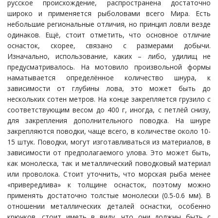
русское происхождение, распространена достаточно
широко и применяется рыболовами всего Мира. Есть
небольшие региональные отличия, но принцип ловли везде
одинаков. Ещё, стоит отметить, что основное отличие
оснасток, скорее, связано с размерами добычи.
Изначально, использование, каких – либо, удилищ не
предусматривалось. На мотовило произвольной формы
наматывается определённое количество шнура, к
зависимости от глубины лова, это может быть до
нескольких сотен метров. На конце закрепляется грузило с
соответствующим весом до 400 г, иногда, с петлёй снизу,
для закрепления дополнительного поводка. На шнуре
закрепляются поводки, чаще всего, в количестве около 10-
15 штук. Поводки, могут изготавливаться из материалов, в
зависимости от предполагаемого улова. Это может быть,
как монолеска, так и металлический поводковый материал
или проволока. Стоит уточнить, что морская рыба менее
«привередлива» к толщине оснасток, поэтому можно
применять достаточно толстые монолески (0.5-0.6 мм). В
отношении металлических деталей оснастки, особенно
крючков, стоит иметь в виду, что они должны быть с