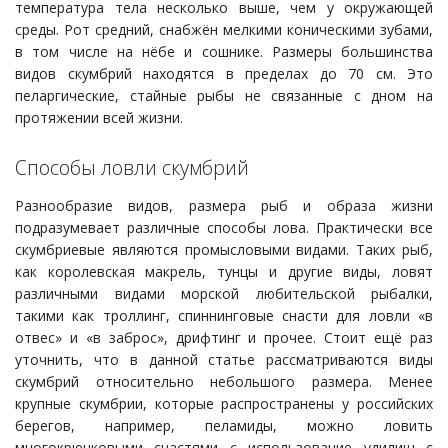
температура тела несколько выше, чем у окружающей
среды. Рот средний, снабжён мелкими коническими зубами,
в том числе на нёбе и сошнике. Размеры большинства
видов скумбрий находятся в пределах до 70 см. Это
пеларгические, стайные рыбы не связанные с дном на
протяжении всей жизни.
Способы ловли скумбрий
Разнообразие видов, размера рыб и образа жизни
подразумевает различные способы лова. Практически все
скумбриевые являются промысловыми видами. Таких рыб,
как королевская макрель, тунцы и другие виды, ловят
различными видами морской любительской рыбалки,
такими как троллинг, спиннинговые снасти для ловли «в
отвес» и «в заброс», дрифтинг и прочее. Стоит ещё раз
уточнить, что в данной статье рассматриваются виды
скумбрий относительно небольшого размера. Менее
крупные скумбрии, которые распространены у российских
берегов, например, пеламиды, можно ловить
многокрючковыми снастями с использование удилищ с