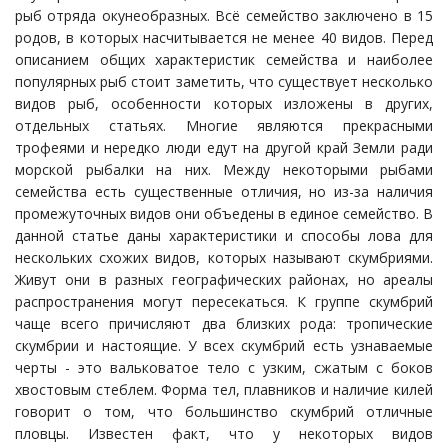
рыб отряда окунеобразных. Всё семейство заключено в 15
родов, в которых насчитывается не менее 40 видов. Перед
описанием общих характеристик семейства и наиболее
популярных рыб стоит заметить, что существует несколько
видов рыб, особенности которых изложены в других,
отдельных статьях. Многие являются прекрасными
трофеями и нередко люди едут на другой край Земли ради
морской рыбалки на них. Между некоторыми рыбами
семейства есть существенные отличия, но из-за наличия
промежуточных видов они объедены в единое семейство. В
данной статье даны характеристики и способы лова для
нескольких схожих видов, которых называют скумбриями.
Живут они в разных географических районах, но ареалы
распространения могут пересекаться. К группе скумбрий
чаще всего причисляют два близких рода: тропические
скумбрии и настоящие. У всех скумбрий есть узнаваемые
черты - это вальковатое тело с узким, сжатым с боков
хвостовым стеблем. Форма тел, плавников и наличие килей
говорит о том, что большинство скумбрий отличные
пловцы. Известен факт, что у некоторых видов