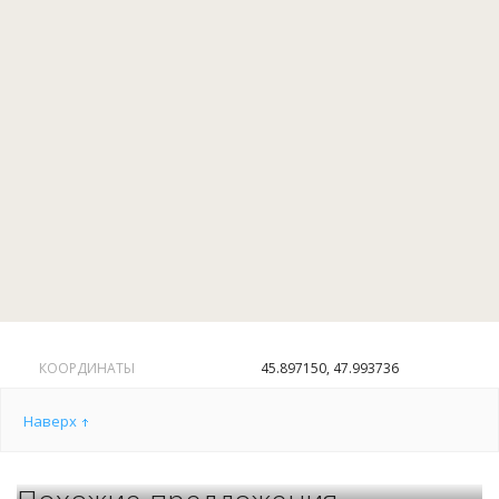
в это время года).
КООРДИНАТЫ
45.897150, 47.993736
Наверх