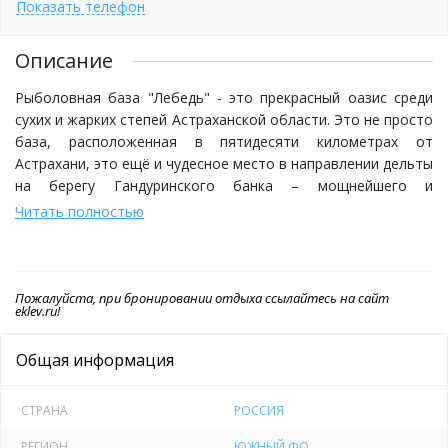
Показать телефон
Описание
Рыболовная база "Лебедь" - это прекрасный оазис среди
сухих и жарких степей Астраханской области. Это не просто
база, расположенная в пятидесяти километрах от
Астрахани, это ещё и чудесное место в направлении дельты
на берегу Гандуринского банка – мощнейшего и
богатейшего банка на улов в дельте Волги.
Читать полностью
Территория базы огорожена забором, без доступа
посторонних лиц. Автостоянка и причал катеров,
Пожалуйста, при бронировании отдыха ссылайтесь на сайт
круглосуточно охраняется.
eklev.ru!
Рыбалка
Общая информация
База отдыха "Лебедь" является одной из старейших баз
Камызякского района, что дает возможность предоставить
СТРАНА
РОССИЯ
гостям базы организованную рыбалку и охоту. В
РЕГИОН
ЮЖНЫЙ ФО