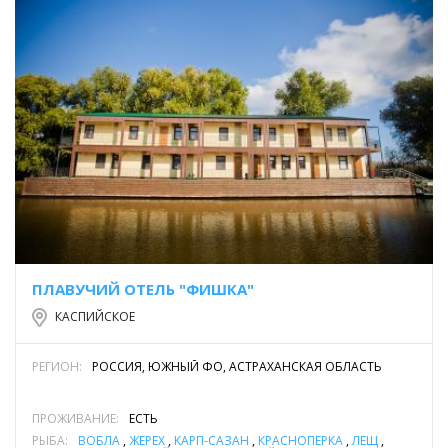
ПЛАВУЧИЙ ОТЕЛЬ "ФИШКА"
КАСПИЙСКОЕ
РЕГИОН:
РОССИЯ, ЮЖНЫЙ ФО, АСТРАХАНСКАЯ ОБЛАСТЬ
ПРОЖИВАНИЕ:
ЕСТЬ
РЫБА:
ВОБЛА
,
ЖЕРЕХ
,
КАРП-САЗАН
,
КРАСНОПЕРКА
,
ЛЕЩ
,