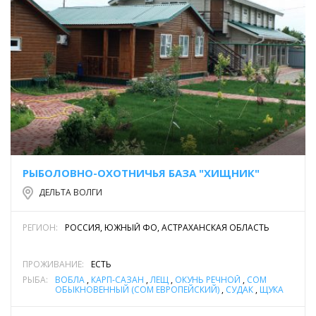
РЫБОЛОВНО-ОХОТНИЧЬЯ БАЗА "ХИЩНИК"
ДЕЛЬТА ВОЛГИ
РЕГИОН:
РОССИЯ, ЮЖНЫЙ ФО, АСТРАХАНСКАЯ ОБЛАСТЬ
ПРОЖИВАНИЕ:
ЕСТЬ
РЫБА:
ВОБЛА
,
КАРП-САЗАН
,
ЛЕЩ
,
ОКУНЬ РЕЧНОЙ
,
СОМ
ОБЫКНОВЕННЫЙ (СОМ ЕВРОПЕЙСКИЙ)
,
СУДАК
,
ЩУКА