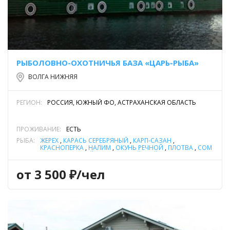
РЫБОЛОВНО-ОХОТНИЧЬЯ БАЗА «ЦАРЬ-РЫБА»
ВОЛГА НИЖНЯЯ
РЕГИОН:
РОССИЯ, ЮЖНЫЙ ФО, АСТРАХАНСКАЯ ОБЛАСТЬ
ПРОЖИВАНИЕ:
ЕСТЬ
РЫБА:
ЖЕРЕХ
,
КАРАСЬ СЕРЕБРЯНЫЙ
,
КАРП-САЗАН
,
КРАСНОПЕРКА
,
НАЛИМ
,
ОКУНЬ РЕЧНОЙ
,
ПЛОТВА
,
СОМ
ОБЫКНОВЕННЫЙ (СОМ ЕВРОПЕЙСКИЙ)
,
СУДАК
,
ТОЛСТОЛОБИК
,
ЩУКА
от 3 500 ₽/чел