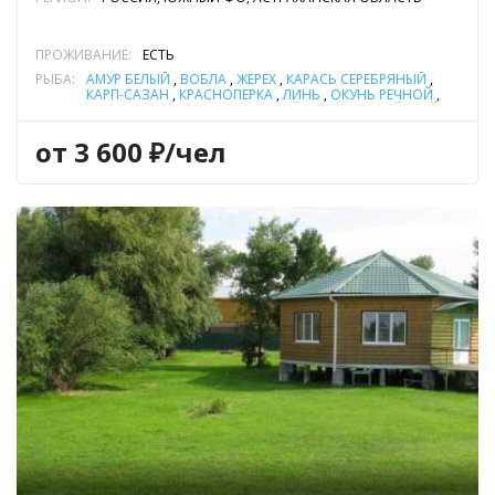
ПРОЖИВАНИЕ:
ЕСТЬ
РЫБА:
АМУР БЕЛЫЙ
,
ВОБЛА
,
ЖЕРЕХ
,
КАРАСЬ СЕРЕБРЯНЫЙ
,
КАРП-САЗАН
,
КРАСНОПЕРКА
,
ЛИНЬ
,
ОКУНЬ РЕЧНОЙ
,
ПЛОТВА
,
СОМ ОБЫКНОВЕННЫЙ (СОМ ЕВРОПЕЙСКИЙ)
,
СУДАК
,
ТАРАНЬ (ТАРАНЬКА)
,
ЩУКА
от 3 600 ₽/чел