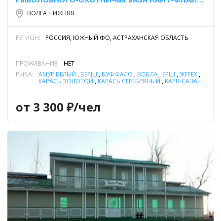
ВОЛГА НИЖНЯЯ
РЕГИОН:
РОССИЯ, ЮЖНЫЙ ФО, АСТРАХАНСКАЯ ОБЛАСТЬ
ПРОЖИВАНИЕ:
НЕТ
РЫБА:
АМУР БЕЛЫЙ
,
БЕРШ
,
БУФФАЛО
,
ВОБЛА
,
ЁРШ
,
ЖЕРЕХ
,
КАРАСЬ ЗОЛОТОЙ
,
КАРАСЬ СЕРЕБРЯНЫЙ
,
КАРП-САЗАН
,
КРАСНОПЕРКА
,
ЛЕЩ
,
НАЛИМ
,
НЕЛЬМА (БЕЛОРЫБИЦА)
,
ОКУНЬ РЕЧНОЙ
,
ПЛОТВА
,
РАК
,
СОМ ОБЫКНОВЕННЫЙ
(СОМ ЕВРОПЕЙСКИЙ)
,
СУДАК
,
ТОЛСТОЛОБИК
,
ЧЕХОНЬ
,
от 3 300 ₽/чел
ЩУКА
,
ЯЗЬ