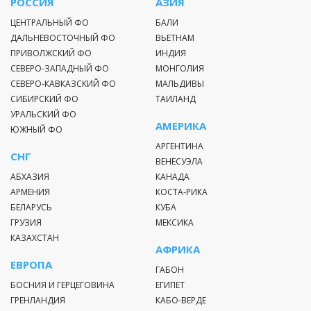
РОССИЯ
АЗИЯ
стоимость при условии самостоятельной финальной
ЦЕНТРАЛЬНЫЙ ФО
БАЛИ
уборки большого коттеджа.
ДАЛЬНЕВОСТОЧНЫЙ ФО
ВЬЕТНАМ
Дети до 7 лет проживают бесплатно. С собой
ПРИВОЛЖСКИЙ ФО
ИНДИЯ
необходимо взять постельное белье.
СЕВЕРО-ЗАПАДНЫЙ ФО
МОНГОЛИЯ
Проживание с животными только по согласованию. Без
СЕВЕРО-КАВКАЗСКИЙ ФО
МАЛЬДИВЫ
согласования 500 руб. в сутки и залог 3000 руб.
СИБИРСКИЙ ФО
ТАИЛАНД
УРАЛЬСКИЙ ФО
АМЕРИКА
Коттедж на 4+2
ЮЖНЫЙ ФО
АРГЕНТИНА
Две 2-х местные спальные комнаты.
СНГ
ВЕНЕСУЭЛА
АБХАЗИЯ
КАНАДА
Раскладной диван.
АРМЕНИЯ
КОСТА-РИКА
БЕЛАРУСЬ
КУБА
Холл, совмещенный с кухней. В кухне раковина (зимой
ГРУЗИЯ
МЕКСИКА
установлен рукомойник с подогревом, летом
КАЗАХСТАН
водопровод с горячей и холодной водой), посуда,
АФРИКА
холодильник, газовая плита, обеденный стол, стулья.
ЕВРОПА
ГАБОН
Телевизор с USB входом. Предоставляется флешка с
БОСНИЯ И ГЕРЦЕГОВИНА
ЕГИПЕТ
фильмами.
ГРЕНЛАНДИЯ
КАБО-ВЕРДЕ