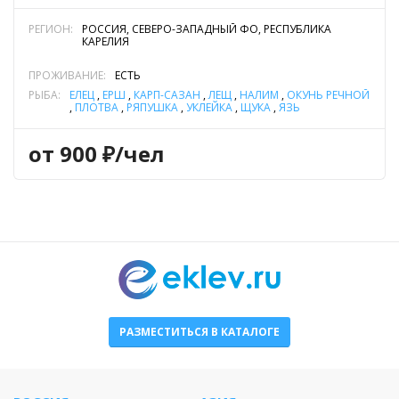
РЕГИОН:
РОССИЯ, СЕВЕРО-ЗАПАДНЫЙ ФО, РЕСПУБЛИКА
КАРЕЛИЯ
ПРОЖИВАНИЕ:
ЕСТЬ
РЫБА:
ЕЛЕЦ
,
ЁРШ
,
КАРП-САЗАН
,
ЛЕЩ
,
НАЛИМ
,
ОКУНЬ РЕЧНОЙ
,
ПЛОТВА
,
РЯПУШКА
,
УКЛЕЙКА
,
ЩУКА
,
ЯЗЬ
май
с 1
с 15
июля
по 15
по 30
от 900 ₽/чел
июня
июня
будние дни
5000/
5000/
6500/
7000/
сутки
сутки
сутки
сутки
выходные
6000/
6000/
7000/
7000/
дни
сутки
сутки
сутки
сутки
праздничные
7000/
7000/
n/a
n/a
РАЗМЕСТИТЬСЯ В КАТАЛОГЕ
дни
сутки
сутки
*Предоставляется скидка 1000 рублей на общую