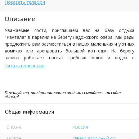
Показать телефон
Описание
Уважаемые гости, приглашаем вас на базу отдыха
"Рантала" в Карелии на берегу Ладожского озера. Мы рады
предложить вам разместиться в наших маленьких и уютных
домиках или арендовать большой коттедж. На берегу
залива работает прокат гребных лодок и лодок с
моторами. «Рантала» в переводе с финского означает
Читать полностью
«место на берегу», «место, близко примыкающее к берегу»,
что в полной мере соответствует истине, т.к. наша база
отдыха находится на берегу одного из сотен небольших
заливов шхерной части Северной Ладоги. Как только
Пожалуйста, при бронировании отдыха ссылайтесь на сайт
eklev.ru!
сойдет лёд, для вас открывается прокат лодок на
Ладожском озере в Карелии. На моторной или вёсельной
Общая информация
лодке Вы сможете самостоятельно путешествовать по
шхерам озера.
СТРАНА
РОССИЯ
Хозяева турбазы "Рантала" окружат Вас теплотой и
РЕГИОН
СЕВЕРО-ЗАПАДНЫЙ ФО