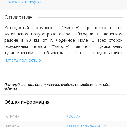
Показать телефон
Описание
Коттеджный комплекс "Умосту" расположен на
живописном полуострове озера Пейзиярви в Олонецком
районе в 90 км. от г. Лодейное Поле. С трех сторон
окруженный водой "Умосту" является уникальным
туристическим объектом, что предоставляет
дополнительные возможности отдыхающим.
Читать полностью
Уютные коттеджи полностью оснащены всем необходимым
для комфортного отдыха. На территории: пять
Пожалуйста, при бронировании отдыха ссылайтесь на сайт
современных коттеджей, административное здание, кафе,
eklev.ru!
большая застекленная грилль-беседка с очагом, баня,
стоянка, лодочный причал и прокат спортивного инвентаря.
Общая информация
В каждом коттедже просторный холл с камином и
оборудованной кухней, две уютные спальни, санузел.
СТРАНА
РОССИЯ
Отдых
РЕГИОН
СЕВЕРО-ЗАПАДНЫЙ ФО