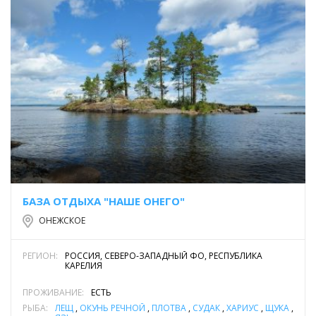
БАЗА ОТДЫХА "НАШЕ ОНЕГО"
ОНЕЖСКОЕ
РЕГИОН:
РОССИЯ, СЕВЕРО-ЗАПАДНЫЙ ФО, РЕСПУБЛИКА
КАРЕЛИЯ
ПРОЖИВАНИЕ:
ЕСТЬ
РЫБА:
ЛЕЩ
,
ОКУНЬ РЕЧНОЙ
,
ПЛОТВА
,
СУДАК
,
ХАРИУС
,
ЩУКА
,