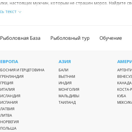
лки, настоящих мужчин, которым не страшен мороз. Найдите св
сь текст
ы зимней рыбалки
 будничная суета? Остановитесь в
гостевом доме
: минимум 
вия.
Рыболовная База
Рыболовный тур
Обучение
те оставаться с ночлегом? На сайте большой выбор
платных во
й выбор
рыболовных баз
: здесь есть все, чтобы получить удовол
ЕВРОПА
АЗИЯ
АМЕР
БОСНИЯ И ГЕРЦЕГОВИНА
БАЛИ
АРГЕНТ
ельный
рыболовный тур
– выбор тех, кто обожает активный отд
ГРЕНЛАНДИЯ
ВЬЕТНАМ
ВЕНЕСУ
скателей новых ярких впечатлений предлагаем отправиться
ГРЕЦИЯ
ИНДИЯ
КАНАДА
 обзавестись новыми трофеями!
ИТАЛИЯ
МОНГОЛИЯ
КОСТА-
ИСЛАНДИЯ
МАЛЬДИВЫ
КУБА
ьные номера, баня, беседки с мангалом для шашлыка, камин, 
ИСПАНИЯ
ТАИЛАНД
МЕКСИК
вас.
ЛАТВИЯ
ЛИТВА
НОРВЕГИЯ
только надежные варианты зимней рыбалки и честные отзывы
ПОЛЬША