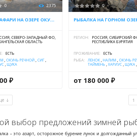
0
2375
0
ЗИМНЕЕ САФАРИ НА ОЗЕРЕ ОКУЛОВО
ССИЯ, СЕВЕРО-ЗАПАДНЫЙ ФО,
РЕГИОН:
РОССИЯ, СИБИРСКИЙ Ф
ХАНГЕЛЬСКАЯ ОБЛАСТЬ
РЕСПУБЛИКА БУРЯТИЯ
Е:
ЕСТЬ
ПРОЖИВАНИЕ:
ЕСТЬ
ИМ
,
ОКУНЬ РЕЧНОЙ
,
СИГ
,
РЫБА:
ЛЕНОК
,
НАЛИМ
,
ОКУНЬ Р
УС
,
ЩУКА
ТАЙМЕНЬ
,
ХАРИУС
,
ЩУКА
00 ₽
от 180 000 ₽
ще
1
ой выбор предложений зимней рыб
лка – это азарт, осторожное бурение лунок и долгожданный у