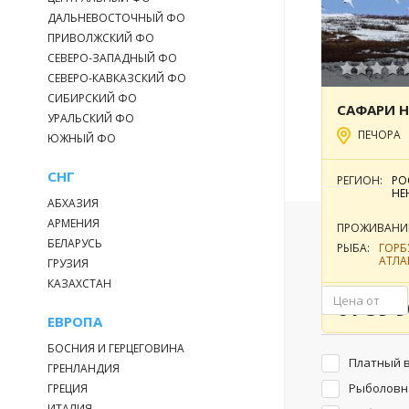
ДАЛЬНЕВОСТОЧНЫЙ ФО
ПРИВОЛЖСКИЙ ФО
СЕВЕРО-ЗАПАДНЫЙ ФО
СЕВЕРО-КАВКАЗСКИЙ ФО
СИБИРСКИЙ ФО
УРАЛЬСКИЙ ФО
ПЕЧОРА
ЮЖНЫЙ ФО
СНГ
РЕГИОН:
РО
НЕ
АБХАЗИЯ
АРМЕНИЯ
ПРОЖИВАНИ
Фильтр
БЕЛАРУСЬ
РЫБА:
ГОР
АТЛА
ГРУЗИЯ
(БЕЛ
КАЗАХСТАН
ХАРИ
от 59 9
ЕВРОПА
БОСНИЯ И ГЕРЦЕГОВИНА
Платный 
ГРЕНЛАНДИЯ
Рыболовн
ГРЕЦИЯ
ИТАЛИЯ