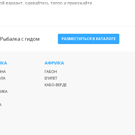
ой вариант, одевайтесь тепло и приезжайте.
других постояльцев, домашняя атмосфера и максимум
Рыбалка с гидом
РАЗМЕСТИТЬСЯ В КАТАЛОГЕ
доемов
.
ьствие от ловли.
ИКА
АФРИКА
ИНА
ГАБОН
ых.
ЭЛА
ЕГИПЕТ
 на зимнюю
морскую рыбалку
или
рыбалку за границу
.
КАБО-ВЕРДЕ
РИКА
поездки на снегоходах и многое другое. Незабываемый
А