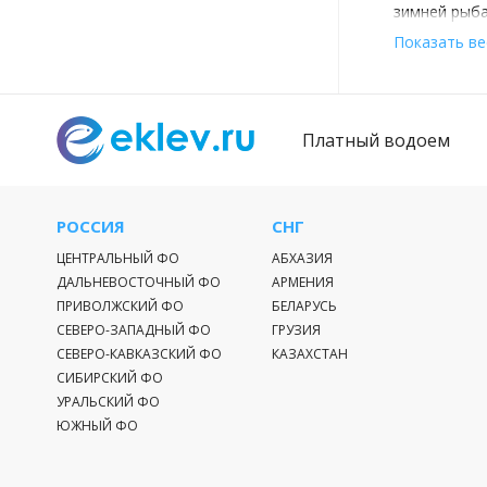
зимней рыба
Показать ве
Вариант
Надоела
спокойст
Платный водоем
Не хоти
Большо
РОССИЯ
СНГ
ЦЕНТРАЛЬНЫЙ ФО
АБХАЗИЯ
Увлекат
ДАЛЬНЕВОСТОЧНЫЙ ФО
АРМЕНИЯ
А для и
ПРИВОЛЖСКИЙ ФО
БЕЛАРУСЬ
Спешите
СЕВЕРО-ЗАПАДНЫЙ ФО
ГРУЗИЯ
СЕВЕРО-КАВКАЗСКИЙ ФО
КАЗАХСТАН
Комфортабел
СИБИРСКИЙ ФО
отдых ждет 
УРАЛЬСКИЙ ФО
ЮЖНЫЙ ФО
Eklev.ru: 