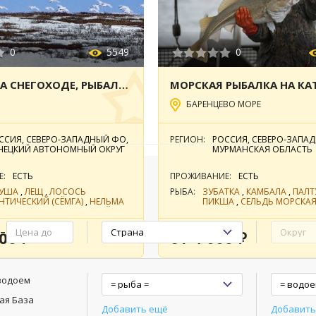
0
5549
0
САФАРИ НА СНЕГОХОДЕ, РЫБАЛКА НА Р. ПЕЧОРА, ФОТООХОТА ПО ТУНДРЕ
БАРЕНЦЕВО МОРЕ
ССИЯ, СЕВЕРО-ЗАПАДНЫЙ ФО,
РЕГИОН:
РОССИЯ, СЕВЕРО-ЗАПА
НЕЦКИЙ АВТОНОМНЫЙ ОКРУГ
МУРМАНСКАЯ ОБЛАСТЬ
Е:
ЕСТЬ
ПРОЖИВАНИЕ:
ЕСТЬ
ы подбора
БУША
,
ЛЕЩ
,
ЛОСОСЬ
РЫБА:
ЗУБАТКА
,
КАМБАЛА
,
ПАЛТ
НТИЧЕСКИЙ (СЁМГА)
,
НЕЛЬМА
ПИКША
,
СЕЛЬДЬ МОРСКА
ОРЫБИЦА)
,
ОКУНЬ РЕЧНОЙ
,
УС
,
ЩУКА
,
ЯЗЬ
00 ₽
от 4 000 ₽
водоем
ая База
Добавить ещё
Добавить