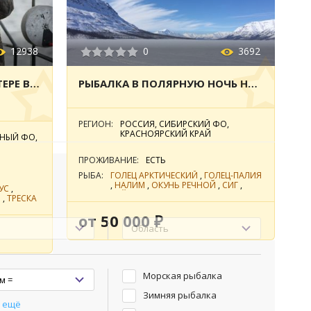
12938
0
3692
МОРСКАЯ РЫБАЛКА НА КАТЕРЕ В БАРЕНЦЕВОМ МОРЕ, ТЕРИБЕРКА
РЫБАЛКА В ПОЛЯРНУЮ НОЧЬ НА ПЛАТО ПУТОРАНА
РЕГИОН:
РОССИЯ, СИБИРСКИЙ ФО,
КРАСНОЯРСКИЙ КРАЙ
ДНЫЙ ФО,
ПРОЖИВАНИЕ:
ЕСТЬ
РЫБА:
ГОЛЕЦ АРКТИЧЕСКИЙ
,
ГОЛЕЦ-ПАЛИЯ
,
НАЛИМ
,
ОКУНЬ РЕЧНОЙ
,
СИГ
,
УС
,
ТАЙМЕНЬ
,
ХАРИУС
Я
,
ТРЕСКА
от 50 000 ₽
Морская рыбалка
Зимняя рыбалка
 ещё