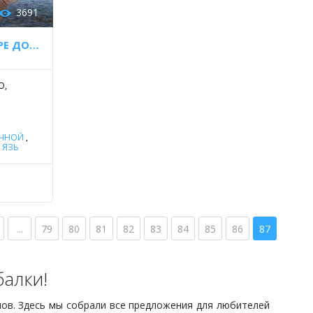
3691
РЫБАЛКА НА ГОРНОМ ОЗЕРЕ ДОЗОР-НУР
О,
ЕЧНОЙ
,
,
ЯЗЬ
...
79
80
81
82
83
84
85
86
87
алки!
лов. Здесь мы собрали все предложения для любителей