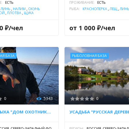
Е:
ЕСТЬ
ПРОЖИВАНИЕ:
ЕСТЬ
,
ЛИНЬ
,
НАЛИМ
,
ОКУНЬ
РЫБА:
КРАСНОПЕРКА
,
ЛЕЩ
,
ЛИН
ОЙ
,
ПЛОТВА
,
ЩУКА
00 ₽/чел
от 1 000 ₽/чел
АЯ БАЗА
РЫБОЛОВНАЯ БАЗА
0
5343
0
БАЗА ОТДЫХА "ДОМ ОХОТНИКА И РЫБАКА"
УСАДЬБА "РУССКАЯ ДЕРЕВ
ССИЯ, СЕВЕРО-ЗАПАДНЫЙ ФО,
РЕГИОН:
РОССИЯ, СЕВЕРО-ЗАПА