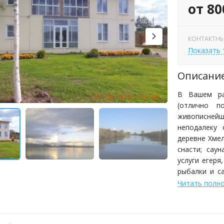
от 80
КОНТАКТНЫ
Показать
Описани
В Вашем ра
(отлично п
живописнейш
неподалеку 
деревне Хмел
снасти; сау
услуги егер
рыбалки и с
дичи на заказ
Читать полн