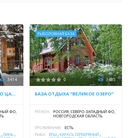
РЫБОЛОВНАЯ БАЗА
3414
0
3485
БАЗА ОТДЫХА "БЕРЕНДЕЕВО ЦАРСТВО"
БАЗА ОТДЫХА "ВЕЛИКОЕ ОЗЕРО"
ДНЫЙ ФО,
РЕГИОН:
РОССИЯ, СЕВЕРО-ЗАПАДНЫЙ ФО,
ТЬ
НОВГОРОДСКАЯ ОБЛАСТЬ
ПРОЖИВАНИЕ:
ЕСТЬ
Щ
,
ЛИНЬ
,
РЫБА:
ЁРШ
,
КАРАСЬ СЕРЕБРЯНЫЙ
,