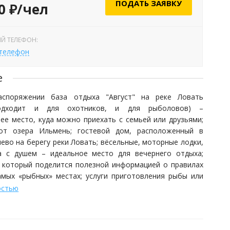
ПОДАТЬ ЗАЯВКУ
0 ₽/чел
Й ТЕЛЕФОН:
 телефон
е
споряжении база отдыха "Август" на реке Ловать
одходит и для охотников, и для рыболовов) –
ее место, куда можно приехать с семьей или друзьями;
от озера Ильмень; гостевой дом, расположенный в
ево на берегу реки Ловать; вёсельные, моторные лодки,
на с душем – идеальное место для вечернего отдыха;
я, который поделится полезной информацией о правилах
амых «рыбных» местах; услуги приготовления рыбы или
.
остью
Рыбалка