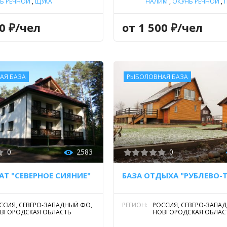
Ь РЕЧНОЙ
,
ЩУКА
НАЛИМ
,
ОКУНЬ РЕЧНОЙ
,
ЩУКА
50 ₽/чел
от 1 500 ₽/чел
АЯ БАЗА
РЫБОЛОВНАЯ БАЗА
0
2583
0
Т "СЕВЕРНОЕ СИЯНИЕ"
ССИЯ, СЕВЕРО-ЗАПАДНЫЙ ФО,
РЕГИОН:
РОССИЯ, СЕВЕРО-ЗАПА
ВГОРОДСКАЯ ОБЛАСТЬ
НОВГОРОДСКАЯ ОБЛАС