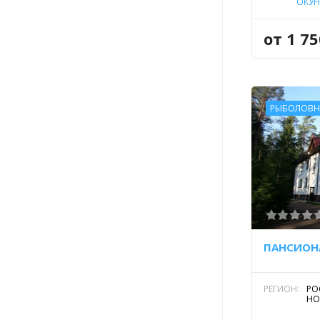
ОКУН
от 1 7
РЫБОЛОВН
ПАНСИОНА
РЕГИОН:
РО
НО