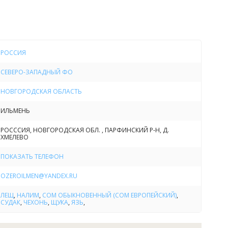
дых в «Августе» на Ильмене – синоним удачного лова.
росив удочку, можно быть уверенным в удаче –
 каждый, будь он новичком или рыбаком со стажем,
ить весьма ценный трофей. Судак, сом, щука, налим,
, язь и другая рыба - разве есть предложение лучше?!
РОССИЯ
озере Ильмень: Вы отдыхаете душой, окунаясь в мир
й природы. Рыбачите столько, сколько захотите - без
СЕВЕРО-ЗАПАДНЫЙ ФО
 времени и месту. Получаете уникальную возможность
НОВГОРОДСКАЯ ОБЛАСТЬ
офейный экземпляр рыбы или дичи, которым вполне
 сможете хвалиться перед друзьми. Получаете
ИЛЬМЕНЬ
ный заряд энергии, яркие впечатления и море
ных эмоций! Если Вы давно мечтаете отдохнуть от
РОСССИЯ, НОВГОРОДСКАЯ ОБЛ. , ПАРФИНСКИЙ Р-Н, Д.
уеты, рыбалка (река Ловать или озеро Ильмень) –
ХМЕЛЕВО
шее, чем Вы сможете себя порадовать.
ПОКАЗАТЬ ТЕЛЕФОН
OZEROILMEN@YANDEX.RU
ЛЕЩ
,
НАЛИМ
,
СОМ ОБЫКНОВЕННЫЙ (СОМ ЕВРОПЕЙСКИЙ)
,
СУДАК
,
ЧЕХОНЬ
,
ЩУКА
,
ЯЗЬ
,