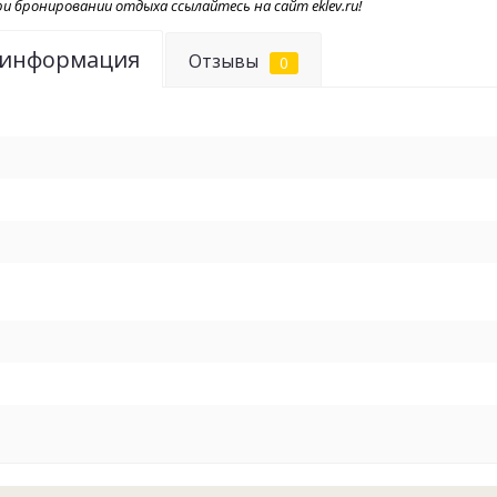
и бронировании отдыха ссылайтесь на сайт eklev.ru!
Отличный от
Здесь, заб
 информация
практически
Отзывы
0
может вылов
лещ, чехонь
Рыбалка на 
первозданно
привязки ко
поймать тр
оправданно
колоссаль
положитель
городской с
пожалуй, луч