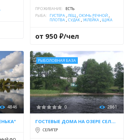
ПРОЖИВАНИЕ:
ЕСТЬ
Ь
РЫБА:
ГУСТЕРА
,
ЛЕЩ
,
ОКУНЬ РЕЧНОЙ
,
ПЛОТВА
,
СУДАК
,
УКЛЕЙКА
,
ЩУКА
от 950 ₽/чел
РЫБОЛОВНАЯ БАЗА
4846
0
2861
ЕНЬКА"
ГОСТЕВЫЕ ДОМА НА ОЗЕРЕ СЕЛИГЕР
СЕЛИГЕР
ДНЫЙ ФО,