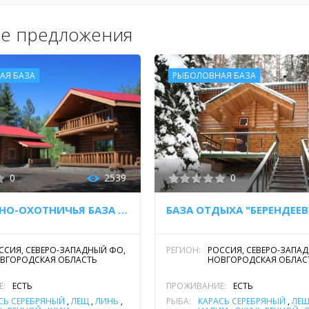
е предложения
АЯ БАЗА
РЫБОЛОВНАЯ БАЗА
0
2539
0
РЫБОЛОВНО-ОХОТНИЧЬЯ БАЗА "ПРИЮТ ОХОТНИКА"
ССИЯ, СЕВЕРО-ЗАПАДНЫЙ ФО,
РЕГИОН:
РОССИЯ, СЕВЕРО-ЗАПА
ВГОРОДСКАЯ ОБЛАСТЬ
НОВГОРОДСКАЯ ОБЛАС
Е:
ЕСТЬ
ПРОЖИВАНИЕ:
ЕСТЬ
СЬ СЕРЕБРЯНЫЙ
,
ЛЕЩ
,
ЛИНЬ
,
РЫБА:
КАРАСЬ СЕРЕБРЯНЫЙ
,
ЛЕ