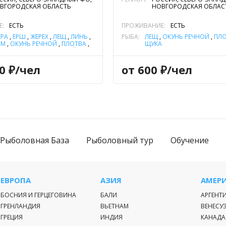
ВГОРОДСКАЯ ОБЛАСТЬ
НОВГОРОДСКАЯ ОБЛАС
Е:
ЕСТЬ
ПРОЖИВАНИЕ:
ЕСТЬ
ЕРА
,
ЁРШ
,
ЖЕРЕХ
,
ЛЕЩ
,
ЛИНЬ
,
РЫБА:
ЛЕЩ
,
ОКУНЬ РЕЧНОЙ
,
ПЛ
ИМ
,
ОКУНЬ РЕЧНОЙ
,
ПЛОТВА
,
ЩУКА
Ц
,
СОМ ОБЫКНОВЕННЫЙ
 ЕВРОПЕЙСКИЙ)
,
СУДАК
,
ЙКА
,
ЧЕХОНЬ
,
ЯЗЬ
00 ₽/чел
от 600 ₽/чел
Рыболовная База
Рыболовный тур
Обучение
ЕВРОПА
АЗИЯ
АМЕР
БОСНИЯ И ГЕРЦЕГОВИНА
БАЛИ
АРГЕНТ
ГРЕНЛАНДИЯ
ВЬЕТНАМ
ВЕНЕСУ
ГРЕЦИЯ
ИНДИЯ
КАНАДА