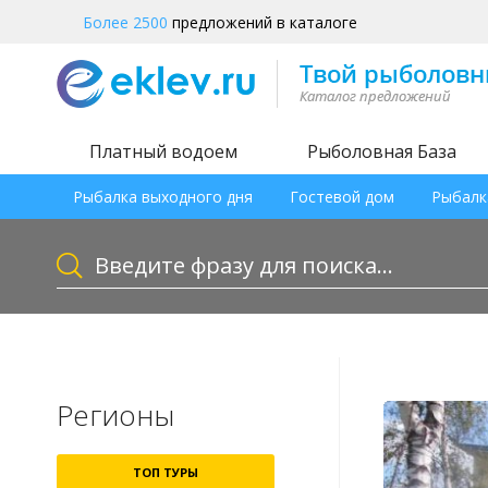
Более 2500
предложений в каталоге
Платный водоем
Рыболовная База
Рыбалка выходного дня
Гостевой дом
Рыбалк
Регионы
ТОП ТУРЫ