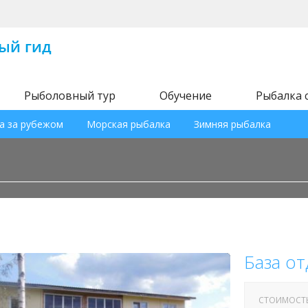
Рыболовный тур
Обучение
Рыбалка 
а за рубежом
Морская рыбалка
Зимняя рыбалка
База от
СТОИМОСТ