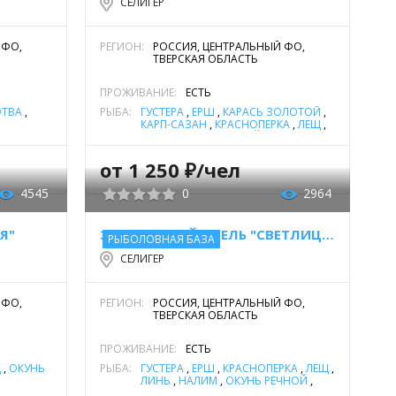
СЕЛИГЕР
 ФО,
РЕГИОН:
РОССИЯ, ЦЕНТРАЛЬНЫЙ ФО,
ТВЕРСКАЯ ОБЛАСТЬ
ПРОЖИВАНИЕ:
ЕСТЬ
ОТВА
,
РЫБА:
ГУСТЕРА
,
ЁРШ
,
КАРАСЬ ЗОЛОТОЙ
,
КАРП-САЗАН
,
КРАСНОПЕРКА
,
ЛЕЩ
,
ЛИНЬ
,
ОКУНЬ РЕЧНОЙ
,
ПЛОТВА
,
СУДАК
,
УКЛЕЙКА
,
ЩУКА
,
ЯЗЬ
от 1 250 ₽/чел
4545
0
2964
Я"
ЗАГОРОДНЫЙ ОТЕЛЬ "СВЕТЛИЦА"
РЫБОЛОВНАЯ БАЗА
СЕЛИГЕР
 ФО,
РЕГИОН:
РОССИЯ, ЦЕНТРАЛЬНЫЙ ФО,
ТВЕРСКАЯ ОБЛАСТЬ
ПРОЖИВАНИЕ:
ЕСТЬ
Щ
,
ОКУНЬ
РЫБА:
ГУСТЕРА
,
ЁРШ
,
КРАСНОПЕРКА
,
ЛЕЩ
,
ЛИНЬ
,
НАЛИМ
,
ОКУНЬ РЕЧНОЙ
,
ПЛОТВА
,
СУДАК
,
ФОРЕЛЬ