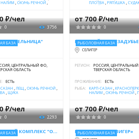
,
НАЛИМ
,
ОКУНЬ РЕЧНОЙ
,
ПЛОТВА
,
РЯПУШКА
,
СУДА
ВА
,
СУДАК
,
ЩУКА
УКЛЕЙКА
,
ЩУКА
50 ₽/чел
от 700 ₽/чел
0
3756
0
ЫХА "МЕЛЬНИЦА"
ГОСТЕВОЙ ДОМ "ЗАДУБЬЕ
АЯ БАЗА
РЫБОЛОВНАЯ БАЗА
СЕЛИГЕР
ССИЯ, ЦЕНТРАЛЬНЫЙ ФО,
РЕГИОН:
РОССИЯ, ЦЕНТРАЛЬНЫЙ
ЕРСКАЯ ОБЛАСТЬ
ТВЕРСКАЯ ОБЛАСТЬ
Е:
ЕСТЬ
ПРОЖИВАНИЕ:
ЕСТЬ
-САЗАН
,
ЛЕЩ
,
ОКУНЬ РЕЧНОЙ
,
РЫБА:
КАРП-САЗАН
,
КРАСНОПЕР
ВА
,
ЩУКА
НАЛИМ
,
ОКУНЬ РЕЧНОЙ
,
СУДАК
,
ЩУКА
00 ₽/чел
от 700 ₽/чел
0
2293
0
ТУРИСТИЧЕСКИЙ КОМПЛЕКС "ОСТРОВ"
ГОСТИНИЦА «СЕЛИГЕР»
АЯ БАЗА
РЫБОЛОВНАЯ БАЗА