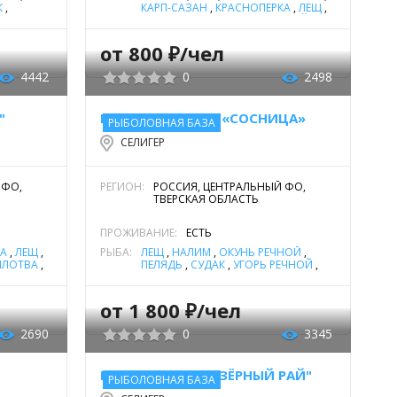
К
,
КАРП-САЗАН
,
КРАСНОПЕРКА
,
ЛЕЩ
,
ЛИНЬ
,
НАЛИМ
,
ОКУНЬ РЕЧНОЙ
,
СИГ
,
УКЛЕЙКА
,
ЩУКА
,
ЯЗЬ
от 800 ₽/чел
4442
0
2498
"
ГОСТЕВЫЕ ДОМА «СОСНИЦА»
РЫБОЛОВНАЯ БАЗА
СЕЛИГЕР
 ФО,
РЕГИОН:
РОССИЯ, ЦЕНТРАЛЬНЫЙ ФО,
ТВЕРСКАЯ ОБЛАСТЬ
ПРОЖИВАНИЕ:
ЕСТЬ
КА
,
ЛЕЩ
,
РЫБА:
ЛЕЩ
,
НАЛИМ
,
ОКУНЬ РЕЧНОЙ
,
ПЛОТВА
,
ПЕЛЯДЬ
,
СУДАК
,
УГОРЬ РЕЧНОЙ
,
ФОРЕЛЬ РУЧЬЕВАЯ
,
ЩУКА
от 1 800 ₽/чел
2690
0
3345
БАЗА ОТДЫХА "ОЗЁРНЫЙ РАЙ"
РЫБОЛОВНАЯ БАЗА