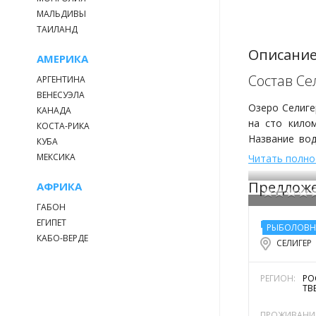
МАЛЬДИВЫ
ТАИЛАНД
Описание
АМЕРИКА
Состав Се
АРГЕНТИНА
ВЕНЕСУЭЛА
Озеро Селиге
КАНАДА
на сто кило
КОСТА-РИКА
Название вод
КУБА
«прозрачное 
МЕКСИКА
Читать полн
Главным горо
Предложе
На нем изоб
АФРИКА
сыздавна сл
ГАБОН
протоками. Бе
ЕГИПЕТ
РЫБОЛОВН
На Селигере 
КАБО-ВЕРДЕ
СЕЛИГЕР
площадь водо
км². Протяже
Как и больши
РЕГИОН:
РО
ТВ
наступающих 
озера Глубоко
ПРОЖИВАНИ