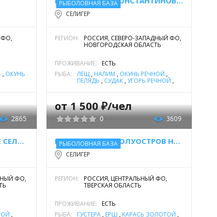
БАЗА ОТДЫХА "КОНСТАНТИНОВА УСАДЬБА"
РЫБОЛОВНАЯ БАЗА
СЕЛИГЕР
 и сброс сточных вод в водоем. Многочисленные туристы
 ФО,
РЕГИОН:
РОССИЯ, СЕВЕРО-ЗАПАДНЫЙ ФО,
одов, которые, разлагаясь, с дождевой водой попадают
НОВГОРОДСКАЯ ОБЛАСТЬ
 на разных предприятиях вод для технических нужд.
ПРОЖИВАНИЕ:
ЕСТЬ
ьтрации воды, что значительно загрязняет водоем.
Ь
,
ОКУНЬ
РЫБА:
ЛЕЩ
,
НАЛИМ
,
ОКУНЬ РЕЧНОЙ
,
ПЕЛЯДЬ
,
СУДАК
,
УГОРЬ РЕЧНОЙ
,
ФОРЕЛЬ РУЧЬЕВАЯ
,
ЩУКА
от 1 500 ₽/чел
2865
0
3609
ГОСТЕВЫЕ ДОМА НА ОЗЕРЕ СЕЛИГЕР
БАЗА ОТДЫХА "ПОЛУОСТРОВ НА СЕЛИГЕРЕ"
РЫБОЛОВНАЯ БАЗА
СЕЛИГЕР
ДНЫЙ ФО,
РЕГИОН:
РОССИЯ, ЦЕНТРАЛЬНЫЙ ФО,
ТЬ
ТВЕРСКАЯ ОБЛАСТЬ
ПРОЖИВАНИЕ:
ЕСТЬ
НОЙ
,
РЫБА:
ГУСТЕРА
,
ЁРШ
,
КАРАСЬ ЗОЛОТОЙ
,