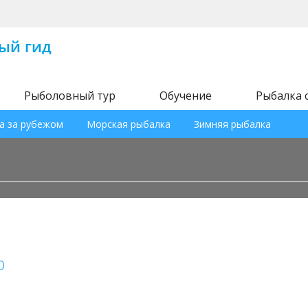
Рыболовный тур
Обучение
Рыбалка 
а за рубежом
Морская рыбалка
Зимняя рыбалка
р