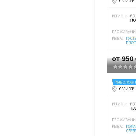
СЕЛИГЕР
РЕГИОН:
РО
НО
ПРОЖИВАНИ
РЫБА:
ГУСТ
ПЛОТ
от 950
БАЗА ОТД
РЫБОЛОВН
СЕЛИГЕР
РЕГИОН:
РО
ТВ
ПРОЖИВАНИ
РЫБА:
ГОЛА
СЕРЕ
КРАС