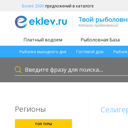
Более 2500
предложений в каталоге
Платный водоем
Рыболовная База
Рыбалка выходного дня
Гостевой дом
Рыбалк
Регионы
Селиге
ТОП ТУРЫ