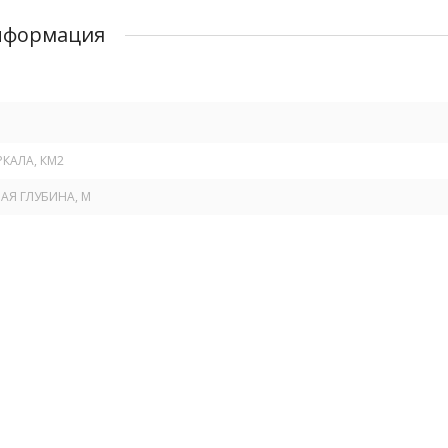
нформация
КАЛА, КМ
2
Я ГЛУБИНА, М