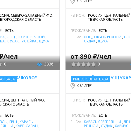
СЕЛИГЕР
ССИЯ, СЕВЕРО-ЗАПАДНЫЙ ФО,
РЕГИОН:
РОССИЯ, ЦЕНТРАЛЬНЫЙ
ВГОРОДСКАЯ ОБЛАСТЬ
ТВЕРСКАЯ ОБЛАСТЬ
Е:
ЕСТЬ
ПРОЖИВАНИЕ:
ЕСТЬ
ЕРА
,
ЛЕЩ
,
ОКУНЬ РЕЧНОЙ
,
РЫБА:
ЛЕЩ
,
ОКУНЬ РЕЧНОЙ
,
ПЛ
ВА
,
СУДАК
,
УКЛЕЙКА
,
ЩУКА
СУДАК
,
ЩУКА
 ₽/чел
от 890 ₽/чел
0
3336
0
ЫХА "ПАЧКОВО"
ГОСТЕВОЙ ДОМ "У ЩУКАР
АЯ БАЗА
РЫБОЛОВНАЯ БАЗА
СЕЛИГЕР
ССИЯ, ЦЕНТРАЛЬНЫЙ ФО,
РЕГИОН:
РОССИЯ, ЦЕНТРАЛЬНЫЙ
ЕРСКАЯ ОБЛАСТЬ
ТВЕРСКАЯ ОБЛАСТЬ
Е:
ЕСТЬ
ПРОЖИВАНИЕ:
ЕСТЬ
ВЛЬ
,
ЁРШ
,
КАРАСЬ
РЫБА:
КАРАСЬ СЕРЕБРЯНЫЙ
,
ЛЕ
БРЯНЫЙ
,
КАРП-САЗАН
,
РЕЧНОЙ
,
СУДАК
,
ХАРИУС
НОПЕРКА
,
ЛЕЩ
,
ЛИНЬ
,
НАЛИМ