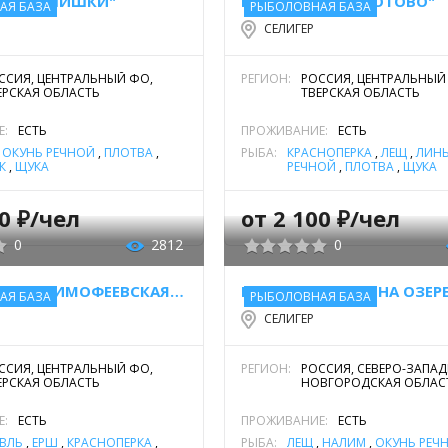
ДЫХА "ШИШКИ"
БАЗА ОТДЫХА "БОТОВО"
АЯ БАЗА
РЫБОЛОВНАЯ БАЗА
озера Селигер
СЕЛИГЕР
озой для озера на современном этапе считается «дикий туризм»
ССИЯ, ЦЕНТРАЛЬНЫЙ ФО,
РЕГИОН:
РОССИЯ, ЦЕНТРАЛЬНЫЙ
 берегах после своего пребывания тонны мусора и пищевых отх
ЕРСКАЯ ОБЛАСТЬ
ТВЕРСКАЯ ОБЛАСТЬ
лище. Не решена сегодня и проблема сброса отработанных
Е:
ЕСТЬ
ПРОЖИВАНИЕ:
ЕСТЬ
е сооружения не оснащены новейшими системами очистки и фил
,
ОКУНЬ РЕЧНОЙ
,
ПЛОТВА
,
РЫБА:
КРАСНОПЕРКА
,
ЛЕЩ
,
ЛИН
К
,
ЩУКА
РЕЧНОЙ
,
ПЛОТВА
,
ЩУКА
00 ₽/чел
от 2 100 ₽/чел
0
2812
0
БАЗА ОТДЫХА "ТИМОФЕЕВСКАЯ УСАДЬБА"
АЯ БАЗА
РЫБОЛОВНАЯ БАЗА
СЕЛИГЕР
ССИЯ, ЦЕНТРАЛЬНЫЙ ФО,
РЕГИОН:
РОССИЯ, СЕВЕРО-ЗАПА
ЕРСКАЯ ОБЛАСТЬ
НОВГОРОДСКАЯ ОБЛАС
Е:
ЕСТЬ
ПРОЖИВАНИЕ:
ЕСТЬ
ВЛЬ
,
ЁРШ
,
КРАСНОПЕРКА
,
РЫБА:
ЛЕЩ
,
НАЛИМ
,
ОКУНЬ РЕЧ