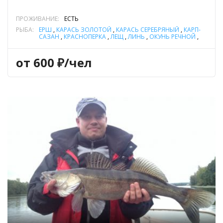
ПРОЖИВАНИЕ:
ЕСТЬ
РЫБА:
ЁРШ
,
КАРАСЬ ЗОЛОТОЙ
,
КАРАСЬ СЕРЕБРЯНЫЙ
,
КАРП-
САЗАН
,
КРАСНОПЕРКА
,
ЛЕЩ
,
ЛИНЬ
,
ОКУНЬ РЕЧНОЙ
,
ПЛОТВА
,
СУДАК
,
ТОЛСТОЛОБИК
,
ЩУКА
от 600 ₽/чел