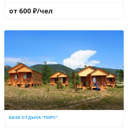
ЕВРОПЕЙСКИЙ)
,
СУДАК
,
ЩУКА
от 600 ₽/чел
БАЗА ОТДЫХА "ПИРС"