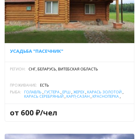
УСАДЬБА "ПАСЕЧНИК"
РЕГИОН:
СНГ, БЕЛАРУСЬ, ВИТЕБСКАЯ ОБЛАСТЬ
ПРОЖИВАНИЕ:
ЕСТЬ
РЫБА:
ГОЛАВЛЬ
,
ГУСТЕРА
,
ЁРШ
,
ЖЕРЕХ
,
КАРАСЬ ЗОЛОТОЙ
,
КАРАСЬ СЕРЕБРЯНЫЙ
,
КАРП-САЗАН
,
КРАСНОПЕРКА
,
ЛЕЩ
,
ЛИНЬ
,
ОКУНЬ РЕЧНОЙ
,
ПЛОТВА
,
СОМ
ОБЫКНОВЕННЫЙ (СОМ ЕВРОПЕЙСКИЙ)
,
ЩУКА
,
ЯЗЬ
от 600 ₽/чел