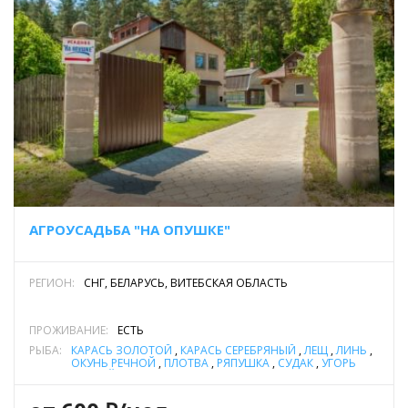
АГРОУСАДЬБА "НА ОПУШКЕ"
РЕГИОН:
СНГ, БЕЛАРУСЬ, ВИТЕБСКАЯ ОБЛАСТЬ
ПРОЖИВАНИЕ:
ЕСТЬ
РЫБА:
КАРАСЬ ЗОЛОТОЙ
,
КАРАСЬ СЕРЕБРЯНЫЙ
,
ЛЕЩ
,
ЛИНЬ
,
ОКУНЬ РЕЧНОЙ
,
ПЛОТВА
,
РЯПУШКА
,
СУДАК
,
УГОРЬ
РЕЧНОЙ
,
ЩУКА
,
ЯЗЬ