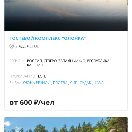
ГОСТЕВОЙ КОМПЛЕКС "ОЛОНКА"
ЛАДОЖСКОЕ
РЕГИОН:
РОССИЯ, СЕВЕРО-ЗАПАДНЫЙ ФО, РЕСПУБЛИКА
КАРЕЛИЯ
ПРОЖИВАНИЕ:
ЕСТЬ
РЫБА:
ОКУНЬ РЕЧНОЙ
,
ПЛОТВА
,
СИГ
,
СУДАК
,
ЩУКА
от 600 ₽/чел