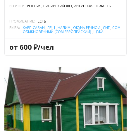
РЕГИОН:
РОССИЯ, СИБИРСКИЙ ФО, ИРКУТСКАЯ ОБЛАСТЬ
ПРОЖИВАНИЕ:
ЕСТЬ
РЫБА:
КАРП-САЗАН
,
ЛЕЩ
,
НАЛИМ
,
ОКУНЬ РЕЧНОЙ
,
СИГ
,
СОМ
ОБЫКНОВЕННЫЙ (СОМ ЕВРОПЕЙСКИЙ)
,
ЩУКА
от 600 ₽/чел