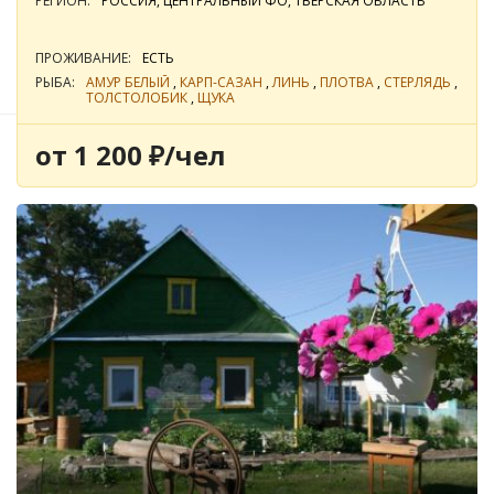
РЕГИОН:
РОССИЯ, ЦЕНТРАЛЬНЫЙ ФО, ТВЕРСКАЯ ОБЛАСТЬ
Фильтры подбора
ПРОЖИВАНИЕ:
ЕСТЬ
По цене
По популярности
РЫБА:
АМУР БЕЛЫЙ
,
КАРП-САЗАН
,
ЛИНЬ
,
ПЛОТВА
,
СТЕРЛЯДЬ
,
ТОЛСТОЛОБИК
,
ЩУКА
от 1 200 ₽/чел
База отдыха с рыбалкой