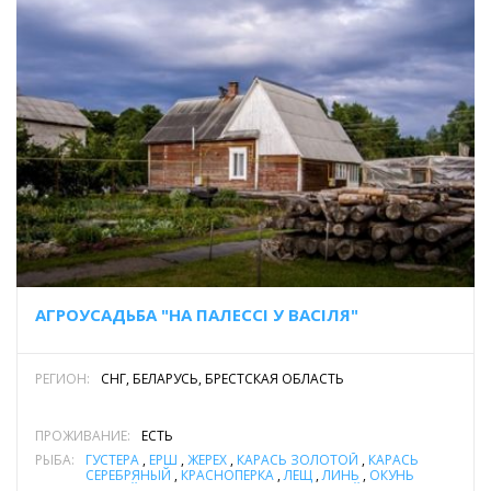
АГРОУСАДЬБА "НА ПАЛЕССI У ВАСIЛЯ"
РЕГИОН:
СНГ, БЕЛАРУСЬ, БРЕСТСКАЯ ОБЛАСТЬ
ПРОЖИВАНИЕ:
ЕСТЬ
РЫБА:
ГУСТЕРА
,
ЁРШ
,
ЖЕРЕХ
,
КАРАСЬ ЗОЛОТОЙ
,
КАРАСЬ
СЕРЕБРЯНЫЙ
,
КРАСНОПЕРКА
,
ЛЕЩ
,
ЛИНЬ
,
ОКУНЬ
РЕЧНОЙ
,
ПЛОТВА
,
СОМ ОБЫКНОВЕННЫЙ (СОМ