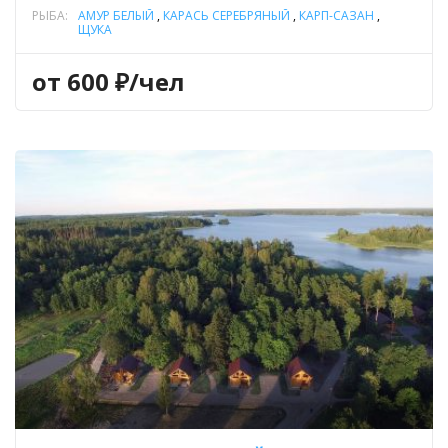
РЫБА:
АМУР БЕЛЫЙ
,
КАРАСЬ СЕРЕБРЯНЫЙ
,
КАРП-САЗАН
,
ЩУКА
от 600 ₽/чел