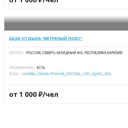
Рядом с питомником находится лесная «деревня» древних
саамов, куда проводится экскурсия, приятным дополнением
которой станет дегустация травяных чаев с традиционной
выпечкой.
БАЗА ОТДЫХА "ВЕТРЕНЫЙ ПОЯС"
РЕГИОН:
РОССИЯ, СЕВЕРО-ЗАПАДНЫЙ ФО, РЕСПУБЛИКА КАРЕЛИЯ
ПРОЖИВАНИЕ:
ЕСТЬ
РЫБА:
НАЛИМ
,
ОКУНЬ РЕЧНОЙ
,
ПЛОТВА
,
СИГ
,
ЩУКА
,
ЯЗЬ
от 1 000 ₽/чел