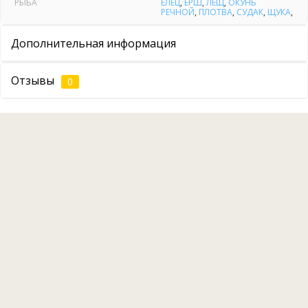
РЫБА
ЕЛЕЦ
,
ЁРШ
,
ЛЕЩ
,
ОКУНЬ
РЕЧНОЙ
,
ПЛОТВА
,
СУДАК
,
ЩУКА
,
Коттеджи
Дополнительная информация
Отзывы
0
Яранги
Рыбалка
Летом можно взять напрокат лодку или катер, рыболовные
снасти и порыбачить. Хорошо ловится
щука, судак, окунь,
плотва, лещ и ершики.
Можно воспользоваться услугами
егеря. Или арендовать горный велосипед и отправиться на
прогулку в лес, прихватив с собой удочку. В огромном
количестве лесных речушек водится елец.