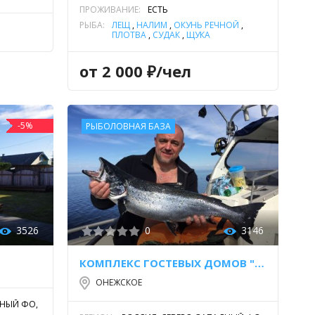
ПРОЖИВАНИЕ:
ЕСТЬ
РЫБА:
ЛЕЩ
,
НАЛИМ
,
ОКУНЬ РЕЧНОЙ
,
ПЛОТВА
,
СУДАК
,
ЩУКА
от 2 000 ₽/чел
-5%
РЫБОЛОВНАЯ БАЗА
3526
0
3146
КОМПЛЕКС ГОСТЕВЫХ ДОМОВ "ВЕПССКИЙ ХУТОР"
ОНЕЖСКОЕ
ДНЫЙ ФО,