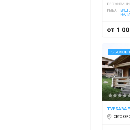
ПРОЖИВАНИ
РЫБА:
ЁРШ
НАЛ
РЯП
от 1 0
РЫБОЛОВН
ТУРБАЗА 
СЕГОЗЕР