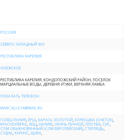
воду.
ии комплекса расположены два коттеджа с номерами
ьшой вместимости.
РОССИЯ
Отдых
СЕВЕРО-ЗАПАДНЫЙ ФО
ся организацией рыбалки. Любителям экскурсий можем
РЕСПУБЛИКА КАРЕЛИЯ
поездки на Валаам, на Мраморный Каньон Рускеала, на
ач и курорт Марциальные Воды, в музей-заповедник
ОНЕЖСКОЕ
гие увлекательные путешествия.
РЕСПУБЛИКА КАРЕЛИЯ, КОНДОПОЖСКИЙ РАЙОН, ПОСЕЛОК
МАРЦИАЛЬНЫЕ ВОДЫ, ДЕРЕВНЯ УТУКИ, ВЕРХНЯЯ ЛАМБА
стей предлагаются жаркая баня, мангалы, стоянка, кафе
еловек), летом – лодки, катамараны, собственный
ПОКАЗАТЬ ТЕЛЕФОН
ный берег – возможность купаться и загорать в
MARC.KLUCHI@MAIL.RU
 чистом районе; зимой – ездить на снегоходах, кататься
 любителей зимнего отдыха порадует близость (6км)
ГОЛЕЦ-ПАЛИЯ
,
ЁРШ
,
КАРАСЬ ЗОЛОТОЙ
,
КОРЮШКА (СНЕТОК)
,
о спуска «Спасская губа». В большом коттедже есть
КРАСНОПЕРКА
,
ЛЕЩ
,
НАЛИМ
,
ОКУНЬ РЕЧНОЙ
,
ПЛОТВА
,
СИГ
,
СОМ ОБЫКНОВЕННЫЙ (СОМ ЕВРОПЕЙСКИЙ)
,
СТЕРЛЯДЬ
,
ннисным столом и бильярдом.
СУДАК
,
ХАРИУС
,
ЩУКА
,