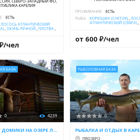
ССИЯ, СЕВЕРО-ЗАПАДНЫЙ ФО,
СПУБЛИКА КАРЕЛИЯ
ПРОЖИВАНИЕ:
ЕСТЬ
Е:
ЕСТЬ
РЫБА:
КОРЮШКА (СНЕТОК)
,
ЛОС
АТЛАНТИЧЕСКИЙ (СЁМГА)
,
,
ЛОСОСЬ АТЛАНТИЧЕСКИЙ
ОКУНЬ РЕЧНОЙ
,
ПЛОТВА
,
А)
,
ОКУНЬ РЕЧНОЙ
,
ПЛОТВА
,
ЩУКА
,
ЯЗЬ
ЛЬ МОРСКАЯ
,
ХАРИУС
,
ЩУКА
,
от 600 ₽/чел
 ₽/чел
АЯ БАЗА
РЫБОЛОВНАЯ БАЗА
0
4239
0
ГОСТЕВЫЕ ДОМИКИ НА ОЗЕРЕ ЛЕДМОЗЕРО
ПЯОЗЕРО