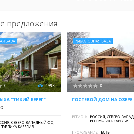
е предложения
АЯ БАЗА
РЫБОЛОВНАЯ БАЗА
0
4998
0
ЫХА "ТИХИЙ БЕРЕГ"
РО
РЕГИОН:
РОССИЯ, СЕВЕРО-ЗАПА
РЕСПУБЛИКА КАРЕЛИЯ
ССИЯ, СЕВЕРО-ЗАПАДНЫЙ ФО,
СПУБЛИКА КАРЕЛИЯ
ПРОЖИВАНИЕ:
ЕСТЬ