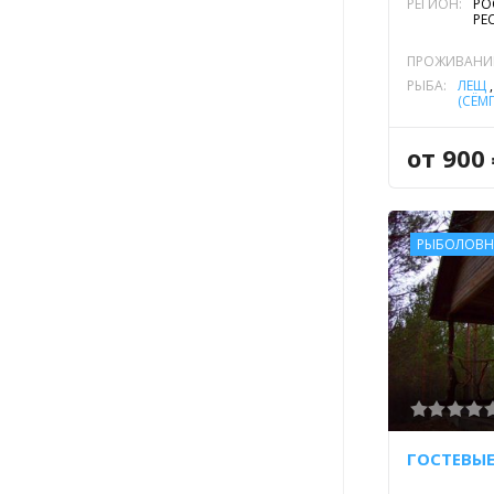
РЕГИОН:
РО
РЕ
ПРОЖИВАНИ
РЫБА:
ЛЕЩ
(СЁМГ
ФОРЕ
ЯЗЬ
от 900
РЫБОЛОВН