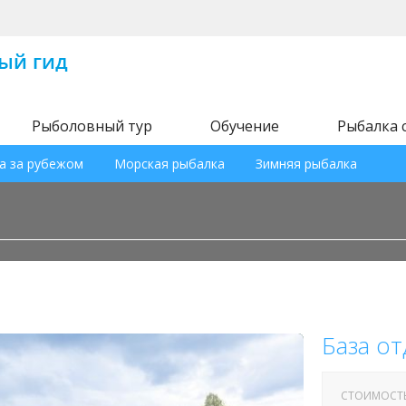
Рыболовный тур
Обучение
Рыбалка 
а за рубежом
Морская рыбалка
Зимняя рыбалка
База о
СТОИМОСТ