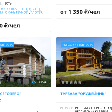
Е:
ЕСТЬ
,
КОРЮШКА (СНЕТОК)
,
ЛЕЩ
,
от 1 350 ₽/чел
ИМ
,
ОКУНЬ РЕЧНОЙ
,
ПЛОТВА
,
УШКА
,
УКЛЕЙКА
,
ЩУКА
00 ₽/чел
АЯ БАЗА
РЫБОЛОВНАЯ БАЗА
0
3854
0
"СЕГОЗЕРО"
ТУРБАЗА "ОРУЖЕЙНИК"
О
РЕГИОН:
РОССИЯ, СЕВЕРО-ЗАПА
РЕСПУБЛИКА КАРЕЛИЯ