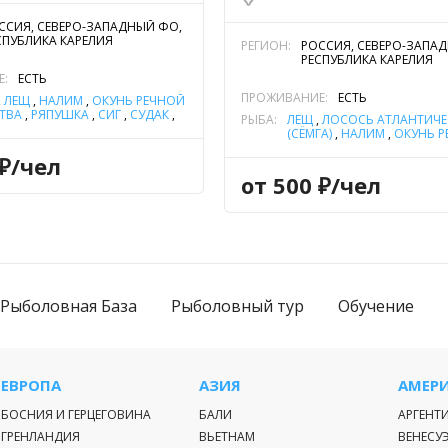
ССИЯ, СЕВЕРО-ЗАПАДНЫЙ ФО,
СПУБЛИКА КАРЕЛИЯ
РЕГИОН:
РОССИЯ, СЕВЕРО-ЗАПА
РЕСПУБЛИКА КАРЕЛИЯ
Е:
ЕСТЬ
ПРОЖИВАНИЕ:
ЕСТЬ
,
ЛЕЩ
,
НАЛИМ
,
ОКУНЬ РЕЧНОЙ
ТВА
,
РЯПУШКА
,
СИГ
,
СУДАК
,
РЫБА:
ЛЕЩ
,
ЛОСОСЬ АТЛАНТИЧ
А
,
ЯЗЬ
(СЁМГА)
,
НАЛИМ
,
ОКУНЬ 
ПЛОТВА
,
ЩУКА
 ₽/чел
от 500 ₽/чел
Рыболовная База
Рыболовный тур
Обучение
ЕВРОПА
АЗИЯ
АМЕР
БОСНИЯ И ГЕРЦЕГОВИНА
БАЛИ
АРГЕНТ
ГРЕНЛАНДИЯ
ВЬЕТНАМ
ВЕНЕСУ