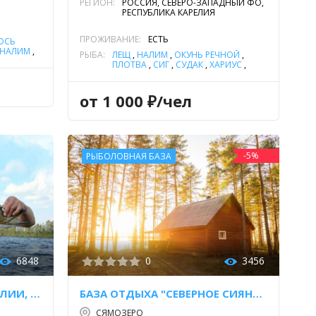
РЕГИОН:
РОССИЯ, СЕВЕРО-ЗАПАДНЫЙ ФО,
РЕСПУБЛИКА КАРЕЛИЯ
ПРОЖИВАНИЕ:
ЕСТЬ
ОСЬ
НАЛИМ
,
РЫБА:
ЛЕЩ
,
НАЛИМ
,
ОКУНЬ РЕЧНОЙ
,
СИГ
,
ПЛОТВА
,
СИГ
,
СУДАК
,
ХАРИУС
,
ЩУКА
от 1 000 ₽/чел
-5%
РЫБОЛОВНАЯ БАЗА
6848
0
3456
РЫБАЛКА И ОТДЫХ В КАРЕЛИИ, ПОС. ПЯОЗЕРСКИЙ
БАЗА ОТДЫХА "СЕВЕРНОЕ СИЯНИЕ"
СЯМОЗЕРО