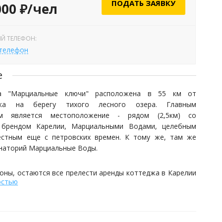
ПОДАТЬ ЗАЯВКУ
000 ₽/чел
Й ТЕЛЕФОН:
 телефон
е
а "Марциальные ключи" расположена в 55 км от
ска на берегу тихого лесного озера. Главным
ом является местоположение - рядом (2,5км) со
 брендом Карелии, Марциальными Водами, целебным
естным еще с петровских времен. К тому же, там же
анаторий Марциальные Воды.
оны, остаются все прелести аренды коттеджа в Карелии
остью
а русском севере) - вы живете в уединенном, почти
е на берегу лесного озера, на лоне настоящей таежной
ругой стороны - совсем рядом дополнительные услуги, а
елании и лечение и возможность попробовать свежую