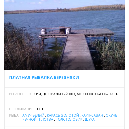
ПЛАТНАЯ РЫБАЛКА БЕРЕЗНЯКИ
РЕГИОН:
РОССИЯ, ЦЕНТРАЛЬНЫЙ ФО, МОСКОВСКАЯ ОБЛАСТЬ
ПРОЖИВАНИЕ:
НЕТ
РЫБА:
АМУР БЕЛЫЙ
,
КАРАСЬ ЗОЛОТОЙ
,
КАРП-САЗАН
,
ОКУНЬ
РЕЧНОЙ
,
ПЛОТВА
,
ТОЛСТОЛОБИК
,
ЩУКА