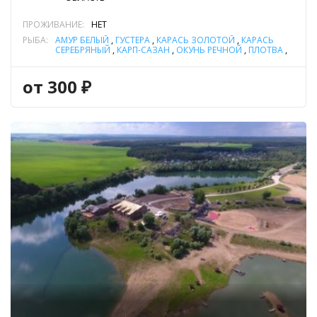
ПРОЖИВАНИЕ:
НЕТ
РЫБА:
АМУР БЕЛЫЙ
,
ГУСТЕРА
,
КАРАСЬ ЗОЛОТОЙ
,
КАРАСЬ
СЕРЕБРЯНЫЙ
,
КАРП-САЗАН
,
ОКУНЬ РЕЧНОЙ
,
ПЛОТВА
,
ТОЛСТОЛОБИК
,
ЩУКА
от 300 ₽