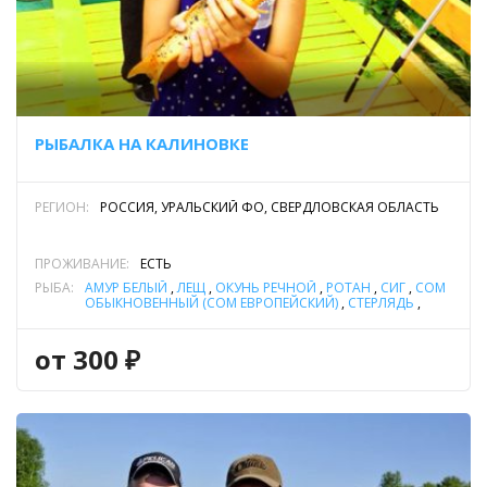
РЫБАЛКА НА КАЛИНОВКЕ
РЕГИОН:
РОССИЯ, УРАЛЬСКИЙ ФО, СВЕРДЛОВСКАЯ ОБЛАСТЬ
ПРОЖИВАНИЕ:
ЕСТЬ
РЫБА:
АМУР БЕЛЫЙ
,
ЛЕЩ
,
ОКУНЬ РЕЧНОЙ
,
РОТАН
,
СИГ
,
СОМ
ОБЫКНОВЕННЫЙ (СОМ ЕВРОПЕЙСКИЙ)
,
СТЕРЛЯДЬ
,
СУДАК
,
ТОЛСТОЛОБИК
,
ФОРЕЛЬ РАДУЖНАЯ
,
ЩУКА
от 300 ₽