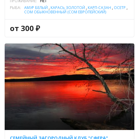
ПРОЖИВАНИЕ:
НЕТ
РЫБА:
АМУР БЕЛЫЙ
,
КАРАСЬ ЗОЛОТОЙ
,
КАРП-САЗАН
,
ОСЕТР
,
СОМ ОБЫКНОВЕННЫЙ (СОМ ЕВРОПЕЙСКИЙ)
от 300 ₽
СЕМЕЙНЫЙ ЗАГОРОДНЫЙ КЛУБ "СФЕРА"