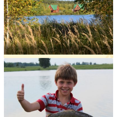
РЕГИОН:
РОССИЯ, СЕВЕРО-ЗАПАДНЫЙ ФО, ЛЕНИНГРАДСКАЯ
ОБЛАСТЬ
ПРОЖИВАНИЕ:
ЕСТЬ
РЫБА:
КАРП-САЗАН
,
ЛИНЬ
,
ОСЕТР
,
СИГ
,
ФОРЕЛЬ РАДУЖНАЯ
от 250 ₽
ЗАГОРОДНЫЙ КЛУБ "ЛИТВИНОВО"
РЕГИОН:
РОССИЯ, ЦЕНТРАЛЬНЫЙ ФО, МОСКОВСКАЯ ОБЛАСТЬ
ПРОЖИВАНИЕ:
ЕСТЬ
РЫБА:
АМУР БЕЛЫЙ
,
КАРП-САЗАН
,
ОКУНЬ РЕЧНОЙ
,
СОМ
ОБЫКНОВЕННЫЙ (СОМ ЕВРОПЕЙСКИЙ)
,
ФОРЕЛЬ
РАДУЖНАЯ
,
ЩУКА
от 1 000 ₽