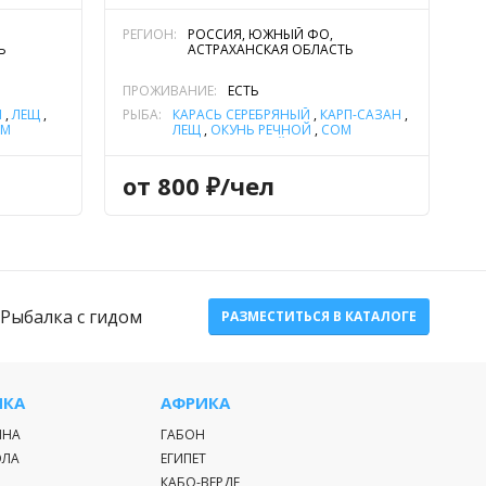
РЕГИОН:
РОССИЯ, ЮЖНЫЙ ФО,
Ь
АСТРАХАНСКАЯ ОБЛАСТЬ
ПРОЖИВАНИЕ:
ЕСТЬ
Н
,
ЛЕЩ
,
РЫБА:
КАРАСЬ СЕРЕБРЯНЫЙ
,
КАРП-САЗАН
,
ОМ
ЛЕЩ
,
ОКУНЬ РЕЧНОЙ
,
СОМ
УКА
ОБЫКНОВЕННЫЙ (СОМ
ЕВРОПЕЙСКИЙ)
,
СУДАК
,
ЩУКА
от 800 ₽/чел
Рыбалка с гидом
РАЗМЕСТИТЬСЯ В КАТАЛОГЕ
ИКА
АФРИКА
ИНА
ГАБОН
ЭЛА
ЕГИПЕТ
КАБО-ВЕРДЕ