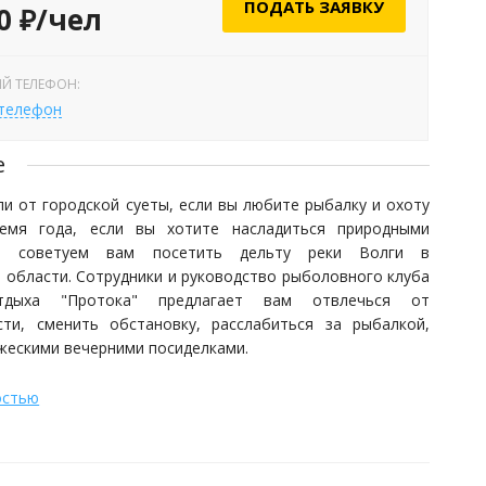
ПОДАТЬ ЗАЯВКУ
0 ₽/чел
Й ТЕЛЕФОН:
 телефон
е
ли от городской суеты, если вы любите рыбалку и охоту
емя года, если вы хотите насладиться природными
- советуем вам посетить дельту реки Волги в
 области. Сотрудники и руководство рыболовного клуба
дыха "Протока" предлагает вам отвлечься от
сти, сменить обстановку, расслабиться за рыбалкой,
жескими вечерними посиделками.
остью
азы выбрано очень живописное: база расположена на
ережья Обуховской протоки. Все жилые помещения
едалеко от воды: заниматься рыбной ловлей можно в
 суток. Поблизости находятся по меньшей мере восемь