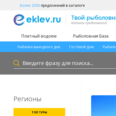
Более 2500
предложений в каталоге
Платный водоем
Рыболовная База
Рыбалка выходного дня
Гостевой дом
Рыбалк
Регионы
ТОП ТУРЫ