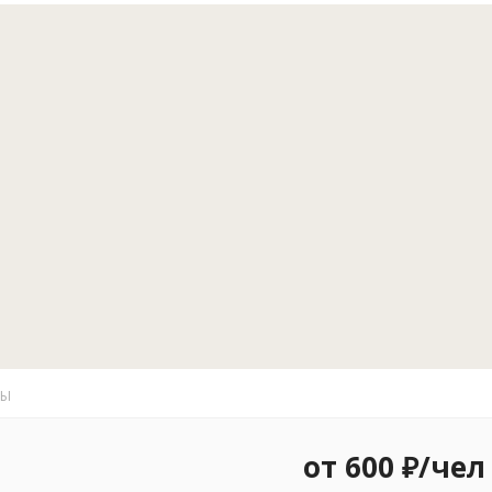
Отдых на "Пр
охота, это н
наилучшее оп
цены и качес
Аренда лодок
лотосы.
ТЫ
от 600 ₽/чел