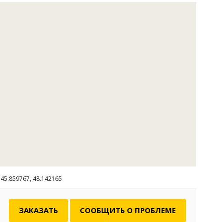
Отдых
отоке" - это прежде всего потрясающие рыбалка и
аслаждение девственной природой и, разумеется,
тимальное соотношение стоимости и качества услуг
тва.
. Доставка рыбаков. Бар. Сауна. Биллиард. Экскурсия на
45.859767, 48.142165
ЗАКАЗАТЬ
СООБЩИТЬ О ПРОБЛЕМЕ