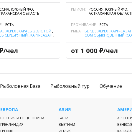
ССИЯ, ЮЖНЫЙ ФО,
РЕГИОН:
РОССИЯ, ЮЖНЫЙ ФО,
ТРАХАНСКАЯ ОБЛАСТЬ
АСТРАХАНСКАЯ ОБЛАСТ
Е:
ЕСТЬ
ПРОЖИВАНИЕ:
ЕСТЬ
ЛА
,
ЖЕРЕХ
,
КАРАСЬ ЗОЛОТОЙ
,
РЫБА:
БЕРШ
,
ЖЕРЕХ
,
КАРП-САЗА
СЬ СЕРЕБРЯНЫЙ
,
КАРП-САЗАН
,
СОМ ОБЫКНОВЕННЫЙ (С
,
СУДАК
,
ЩУКА
ЕВРОПЕЙСКИЙ)
,
СУДАК
,
Щ
 ₽/чел
от 1 000 ₽/чел
Рыболовная База
Рыболовный тур
Обучение
ЕВРОПА
АЗИЯ
АМЕР
БОСНИЯ И ГЕРЦЕГОВИНА
БАЛИ
АРГЕНТ
ГРЕНЛАНДИЯ
ВЬЕТНАМ
ВЕНЕСУ
ГРЕЦИЯ
ИНДИЯ
КАНАДА