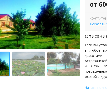
от 60
КОНТАКТНЫ
Показать
Описани
Если вы уста
в любое вр
красотами 
Астраханской
и базы от
повседневно
охотой и дру
Читать полн
Место для б
берегу поб
находятся н
любое время