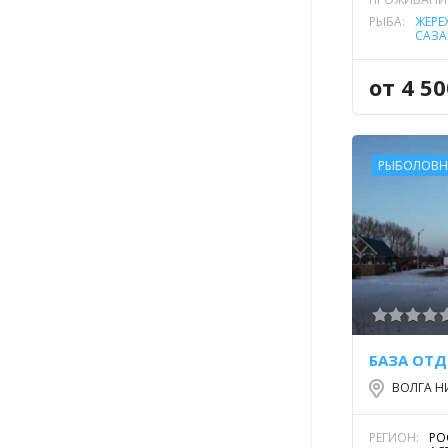
РЫБА:
ЖЕРЕ
САЗА
ОБЫК
ЕВРО
от 4 5
РЫБОЛОВН
БАЗА ОТД
ВОЛГА Н
РЕГИОН:
РО