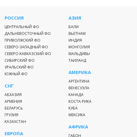
Время подачи завтраков, обедов и ужинов и общего
сбора команды к сервированному столу
РОССИЯ
АЗИЯ
должномаксимально совпадать с предлагаемым
временем в меню. В дни радиальных выходов и таёжных
ЦЕНТРАЛЬНЫЙ ФО
БАЛИ
путешествий время подачи блюд может быть изменено
ДАЛЬНЕВОСТОЧНЫЙ ФО
ВЬЕТНАМ
по общему решению всех участников экспедиции
ПРИВОЛЖСКИЙ ФО
ИНДИЯ
СЕВЕРО-ЗАПАДНЫЙ ФО
МОНГОЛИЯ
СЕВЕРО-КАВКАЗСКИЙ ФО
МАЛЬДИВЫ
СИБИРСКИЙ ФО
ТАИЛАНД
УРАЛЬСКИЙ ФО
АМЕРИКА
ЮЖНЫЙ ФО
Программа тура
АРГЕНТИНА
СНГ
ВЕНЕСУЭЛА
День 1.
АБХАЗИЯ
КАНАДА
АРМЕНИЯ
КОСТА-РИКА
Старт экспедиции из г. Нягани. Перелёт 2ч 05 мин.
БЕЛАРУСЬ
КУБА
Прибытие. Посадка на галечно-грунтовой косе берега реки
ГРУЗИЯ
МЕКСИКА
Тыкотлова. Обустройство стационарного базового лагеря.
КАЗАХСТАН
14:00 Горячий обед.
АФРИКА
16:00 Отдых у реки, адаптация, свободное время.
ЕВРОПА
ГАБОН