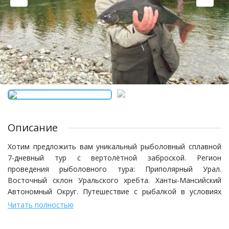
Описание
Хотим предложить вам уникальный рыболовный сплавной
7-дневный тур с вертолётной заброской. Регион
проведения рыболовного тура: Приполярный Урал.
Восточный склон Уральского хребта. Ханты-Мансийский
Автономный Округ. Путешествие с рыбалкой в условиях
абсолютного отсутствия цивилизации. Исследования
Читать полностью
энергетических аномалий древних Уральских гор, сплав на
катамаранах по самым глухим ледниковым рекам