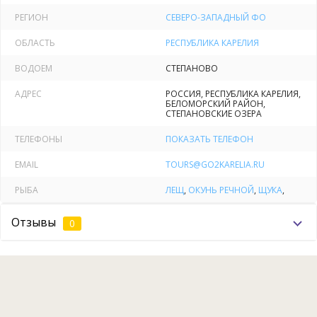
поэтому стоит приготовиться к путешествию с турбазы
РЕГИОН
СЕВЕРО-ЗАПАДНЫЙ ФО
"Шуезеро" на 3-4 часа в один конец.
ОБЛАСТЬ
РЕСПУБЛИКА КАРЕЛИЯ
Программа тура
ВОДОЕМ
СТЕПАНОВО
1 день
АДРЕС
РОССИЯ, РЕСПУБЛИКА КАРЕЛИЯ,
◦ Приезд тургруппы на ж/д вокзал г. Беломорска,
БЕЛОМОРСКИЙ РАЙОН,
СТЕПАНОВСКИЕ ОЗЕРА
встреча с менеджером "Поморье-тур".
◦ Трансфер на турбазу "Шуезеро".
ТЕЛЕФОНЫ
ПОКАЗАТЬ ТЕЛЕФОН
◦ Завтрак на турбазе, выезд на Степановские озёра на
автомобилях УАЗ.
EMAIL
TOURS@GO2KARELIA.RU
◦ Приезд на место, размещение в палатках/охотничьих
РЫБА
ЛЕЩ
,
ОКУНЬ РЕЧНОЙ
,
ЩУКА
,
зимовьях (по погоде).
◦ Рыбалка, ужин.
Отзывы
0
2 день
◦ Завтрак. Отбытие на рыбалку и охоту (охота – в
сезон).
◦ Обед на природе (по обстоятельствам – перекус).
◦ Самостоятельное возвращение в лагерь.
◦ Ужин.