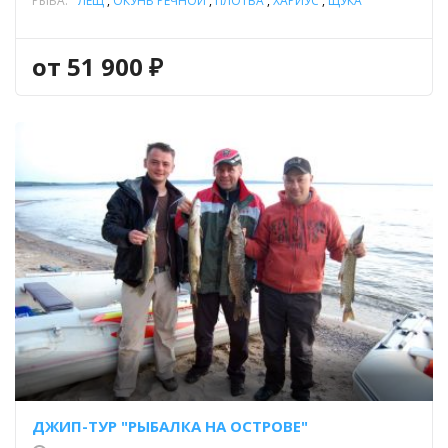
РЫБА:
ЛЕЩ
,
ОКУНЬ РЕЧНОЙ
,
ПЛОТВА
,
ХАРИУС
,
ЩУКА
от 51 900 ₽
ДЖИП-ТУР "РЫБАЛКА НА ОСТРОВЕ"