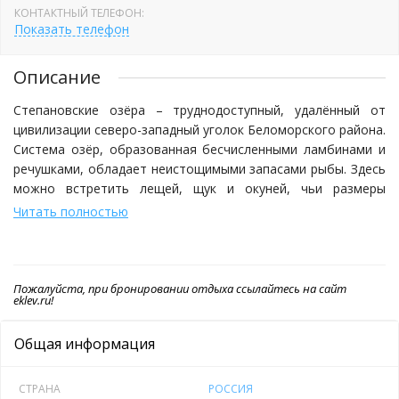
КОНТАКТНЫЙ ТЕЛЕФОН:
Показать телефон
Описание
Степановские озёра – труднодоступный, удалённый от
цивилизации северо-западный уголок Беломорского района.
Система озёр, образованная бесчисленными ламбинами и
речушками, обладает неистощимыми запасами рыбы. Здесь
можно встретить лещей, щук и окуней, чьи размеры
превышают среднестатистические. Охтинские охотничьи
Читать полностью
угодья, в которые входят и Степановские озёра, богаты
водоплавающей и боровой дичью: утками, лисами, зайцами.
Встречаются медведи и северный олень.
Пожалуйста, при бронировании отдыха ссылайтесь на сайт
eklev.ru!
В тёплое время года рыбаки и охотники ночуют в палатках,
но в случае ухудшения погоды можно согреться в бане и
Общая информация
перейти в охотничий домик. Для перемещения по системе
озёр предлагаются деревянные лодки, находящиеся возле
пирса. Дорога, ведущая на Степановских озёра – грунтовая,
СТРАНА
РОССИЯ