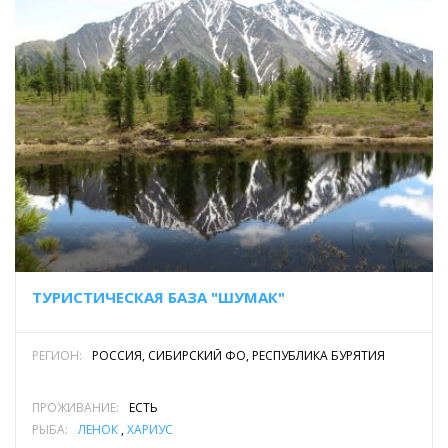
лучшем его проявлении! Вам нужно лишь сесть в поезд или
самолёт прибыть в Улан-Удэ или Иркутск, после все заботы
ложатся на нас, мы обеспечим Вас всем необходимым для
отличного отдыха.
Дикая рыбалка на Байкале – это просто!
ТУРИСТИЧЕСКАЯ БАЗА "ШУМАК"
РЕГИОН:
РОССИЯ, СИБИРСКИЙ ФО, РЕСПУБЛИКА БУРЯТИЯ
ПРОЖИВАНИЕ:
ЕСТЬ
РЫБА:
ЛЕНОК
,
ХАРИУС