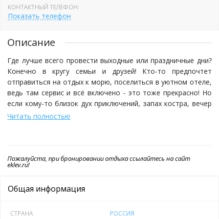
КОНТАКТНЫЙ ТЕЛЕФОН:
Показать телефон
Описание
Где лучше всего провести выходные или праздничные дни?
Конечно в кругу семьи и друзей! Кто-то предпочтет
отправиться на отдых к морю, поселиться в уютном отеле,
ведь там сервис и всё включено - это тоже прекрасно! Но
если кому-то близок дух приключений, запах костра, вечер
за столом с единомышленниками, которые на перебой
Читать полностью
рассказывают про свои впечатления от вылова очередного
трофея, когда есть природа со всей её красотой и
могуществом, когда каждый день это новое открыте и
победы... Тогда мы ждём Вас! Размещение в тихой бухте,
Пожалуйста, при бронировании отдыха ссылайтесь на сайт
eklev.ru!
флотилия из 2-х лодок с мотором плюс инструктор, плюс
снасти, рыбалка, экскурсии, релакс, баня у воды!
Общая информация
Рыбалка
СТРАНА
РОССИЯ