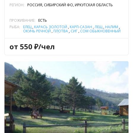
РЕГИОН:
РОССИЯ, СИБИРСКИЙ ФО, ИРКУТСКАЯ ОБЛАСТЬ
ПРОЖИВАНИЕ:
ЕСТЬ
РЫБА:
ЕЛЕЦ
,
КАРАСЬ ЗОЛОТОЙ
,
КАРП-САЗАН
,
ЛЕЩ
,
НАЛИМ
,
ОКУНЬ РЕЧНОЙ
,
ПЛОТВА
,
СИГ
,
СОМ ОБЫКНОВЕННЫЙ
(СОМ ЕВРОПЕЙСКИЙ)
,
ТАЙМЕНЬ
,
ХАРИУС
,
ЩУКА
,
ЯЗЬ
от 550 ₽/чел