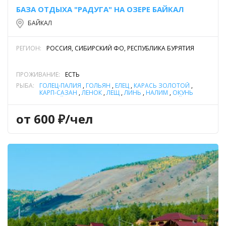
БАЗА ОТДЫХА "РАДУГА" НА ОЗЕРЕ БАЙКАЛ
БАЙКАЛ
РЕГИОН:
РОССИЯ, СИБИРСКИЙ ФО, РЕСПУБЛИКА БУРЯТИЯ
ПРОЖИВАНИЕ:
ЕСТЬ
РЫБА:
ГОЛЕЦ-ПАЛИЯ
,
ГОЛЬЯН
,
ЕЛЕЦ
,
КАРАСЬ ЗОЛОТОЙ
,
КАРП-САЗАН
,
ЛЕНОК
,
ЛЕЩ
,
ЛИНЬ
,
НАЛИМ
,
ОКУНЬ
РЕЧНОЙ
,
ПЛОТВА
,
СИГ
,
СОМ ОБЫКНОВЕННЫЙ (СОМ
ЕВРОПЕЙСКИЙ)
,
ТАЙМЕНЬ
,
ХАРИУС
,
ЩУКА
от 600 ₽/чел