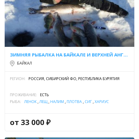
ЗИМНЯЯ РЫБАЛКА НА БАЙКАЛЕ И ВЕРХНЕЙ АНГАРЕ
БАЙКАЛ
РЕГИОН:
РОССИЯ, СИБИРСКИЙ ФО, РЕСПУБЛИКА БУРЯТИЯ
ПРОЖИВАНИЕ:
ЕСТЬ
РЫБА:
ЛЕНОК
,
ЛЕЩ
,
НАЛИМ
,
ПЛОТВА
,
СИГ
,
ХАРИУС
от 33 000 ₽