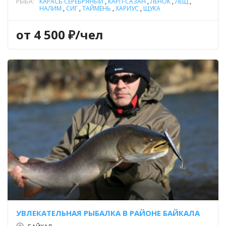
РЫБА:
КАРАСЬ СЕРЕБРЯНЫЙ
,
КАРП-САЗАН
,
ЛЕНОК
,
ЛЕЩ
,
НАЛИМ
,
СИГ
,
ТАЙМЕНЬ
,
ХАРИУС
,
ЩУКА
от 4 500 ₽/чел
УВЛЕКАТЕЛЬНАЯ РЫБАЛКА В РАЙОНЕ БАЙКАЛА