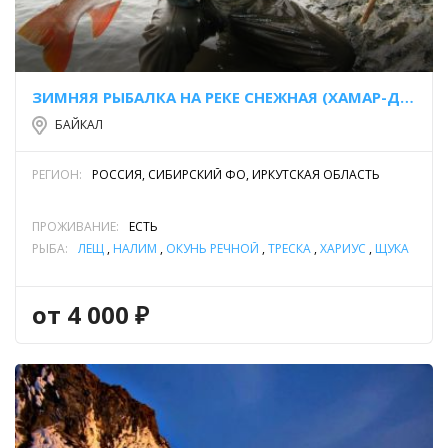
ЗИМНЯЯ РЫБАЛКА НА РЕКЕ СНЕЖНАЯ (ХАМАР-ДАБАН)
БАЙКАЛ
РЕГИОН:
РОССИЯ, СИБИРСКИЙ ФО, ИРКУТСКАЯ ОБЛАСТЬ
ПРОЖИВАНИЕ:
ЕСТЬ
РЫБА:
ЛЕЩ
,
НАЛИМ
,
ОКУНЬ РЕЧНОЙ
,
ТРЕСКА
,
ХАРИУС
,
ЩУКА
от 4 000 ₽