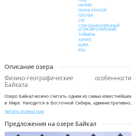
НАЛИМ
ОКУНЬ РЕЧНОЙ
ПЛОТВА
СИГ
СОМ ОБЫКНОВЕННЫЙ
(СОМ ЕВРОПЕЙСКИЙ)
ТАЙМЕНЬ
ХАРИУС
ЩУКА
ЯЗЬ
Описание озера
Физико-географические особенности
Байкала
Озеро Байкал можно считать одним из самых известнейших
в Мире. Находится в Восточной Сибири, административно,
на территории Иркутской области и республики Бурятия.
Читать полностью
Название происходит от тюркских слов «Бай» - богатый и
Предложения на озере Байкал
«Коль, кель» - озеро. Буряты называют озеро «Байгал
далай». Местные жители часто называют водоём «морем».