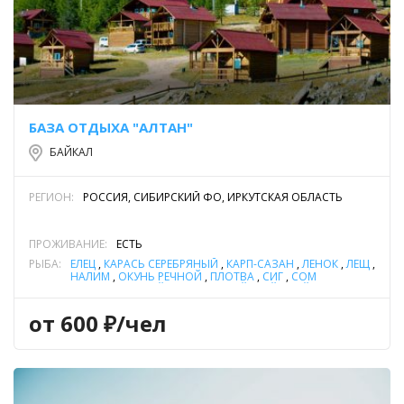
БАЗА ОТДЫХА "АЛТАН"
БАЙКАЛ
РЕГИОН:
РОССИЯ, СИБИРСКИЙ ФО, ИРКУТСКАЯ ОБЛАСТЬ
ПРОЖИВАНИЕ:
ЕСТЬ
РЫБА:
ЕЛЕЦ
,
КАРАСЬ СЕРЕБРЯНЫЙ
,
КАРП-САЗАН
,
ЛЕНОК
,
ЛЕЩ
,
НАЛИМ
,
ОКУНЬ РЕЧНОЙ
,
ПЛОТВА
,
СИГ
,
СОМ
ОБЫКНОВЕННЫЙ (СОМ ЕВРОПЕЙСКИЙ)
,
ТАЙМЕНЬ
,
ХАРИУС
,
ЩУКА
,
ЯЗЬ
от 600 ₽/чел