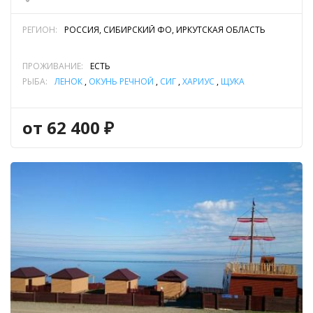
запечатлеть красоты озера. Особый колорит придаёт
очень прозрачный лёд, трещиноватость и нагромождения
РЕГИОН:
РОССИЯ, СИБИРСКИЙ ФО, ИРКУТСКАЯ ОБЛАСТЬ
которого, создают фантастические пейзажи. При сильных
морозах лёд раскалывается на огромные поля, размером в
ПРОЖИВАНИЕ:
ЕСТЬ
десятки километров. Трещины могут расходиться на
РЫБА:
ЛЕНОК
,
ОКУНЬ РЕЧНОЙ
,
СИГ
,
ХАРИУС
,
ЩУКА
несколько метров, что создает опасность для любителей
путешествий по льду озера. В Байкал впадает огромное
количество постоянных и временных водотоков. Из-за
от 62 400 ₽
антропогенного воздействия и изменения климата, за
последнее время, некоторые из них исчезли. Наиболее
крупными реками считаются: Селенга, Верхняя Ангара,
Баргузин, Турка, Снежная, Кичера, Тыя, Голоустная,
Бугульдейка. Из Байкала бёрет своё начало река Ангара,
которая несёт свои воды в Енисей.
Ихтиология
Животный и растительный мир Байкала, во многом,
уникален и имеет ряд особенностей. Многие виды являются
«эндемиками», происхождение которых достаточно