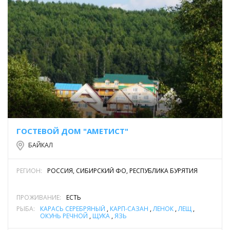
ГОСТЕВОЙ ДОМ "АМЕТИСТ"
БАЙКАЛ
РЕГИОН:
РОССИЯ, СИБИРСКИЙ ФО, РЕСПУБЛИКА БУРЯТИЯ
ПРОЖИВАНИЕ:
ЕСТЬ
РЫБА:
КАРАСЬ СЕРЕБРЯНЫЙ
,
КАРП-САЗАН
,
ЛЕНОК
,
ЛЕЩ
,
ОКУНЬ РЕЧНОЙ
,
ЩУКА
,
ЯЗЬ