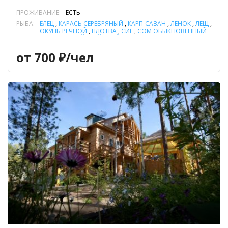
ПРОЖИВАНИЕ:
ЕСТЬ
РЫБА:
ЕЛЕЦ
,
КАРАСЬ СЕРЕБРЯНЫЙ
,
КАРП-САЗАН
,
ЛЕНОК
,
ЛЕЩ
,
ОКУНЬ РЕЧНОЙ
,
ПЛОТВА
,
СИГ
,
СОМ ОБЫКНОВЕННЫЙ
(СОМ ЕВРОПЕЙСКИЙ)
,
ТАЙМЕНЬ
,
ХАРИУС
,
ЩУКА
,
ЯЗЬ
от 700 ₽/чел