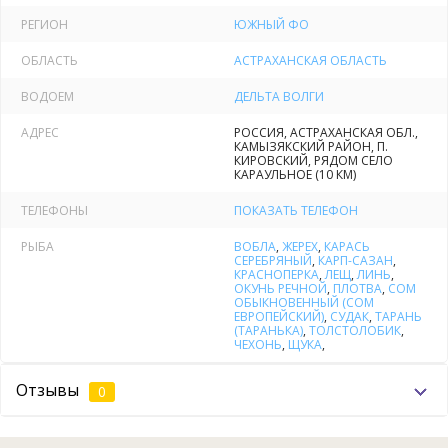
и небольшие отдельно стоящие гостевые домики с
РЕГИОН
ЮЖНЫЙ ФО
частичными удобствами. База полностью автономна - своя
котельная и аварийный электрогенератор,
ОБЛАСТЬ
АСТРАХАНСКАЯ ОБЛАСТЬ
централизованное водоснабжение с системой очистки
ВОДОЕМ
ДЕЛЬТА ВОЛГИ
воды.
АДРЕС
РОССИЯ, АСТРАХАНСКАЯ ОБЛ.,
КАМЫЗЯКСКИЙ РАЙОН, П.
Рыбалка
КИРОВСКИЙ, РЯДОМ СЕЛО
КАРАУЛЬНОЕ (10 КМ)
Замечательная рыбалка на Волге: щука, жерех, карась,
ТЕЛЕФОНЫ
ПОКАЗАТЬ ТЕЛЕФОН
красноперка, лещ, линь, окунь, сазан, щука, сом, сопа,
судак, тарань, толстолобик, чехонь. В течение года идет
РЫБА
ВОБЛА
,
ЖЕРЕХ
,
КАРАСЬ
неплохой улов не только днем, но и ночью. К примеру,
СЕРЕБРЯНЫЙ
,
КАРП-САЗАН
,
КРАСНОПЕРКА
,
ЛЕЩ
,
ЛИНЬ
,
судак в темное время суток приплывает близко к косам и
ОКУНЬ РЕЧНОЙ
,
ПЛОТВА
,
СОМ
отмелям, где отлично ловится, а в светлое время суток
ОБЫКНОВЕННЫЙ (СОМ
ЕВРОПЕЙСКИЙ)
,
СУДАК
,
ТАРАНЬ
уходит на глубину.
(ТАРАНЬКА)
,
ТОЛСТОЛОБИК
,
ЧЕХОНЬ
,
ЩУКА
,
Мы можем предложить свой инвентарь в аренду, можем
Отзывы
0
показать сотни потаенных мест, добраться до которых
можно только с помощью лодок, которые представлены на
базе в прокате.