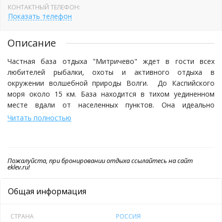
КОНТАКТНЫЙ ТЕЛЕФОН:
Показать телефон
Описание
Частная база отдыха "Митричево" ждет в гости всех
любителей рыбалки, охоты и активного отдыха в
окружении волшебной природы Волги. До Каспийского
моря около 15 км. База находится в тихом уединенном
месте вдали от населенных пунктов. Она идеально
подходит как для семейного отдыха, так и для отдыха
Читать полностью
компанией.
Здесь много редких растений и животных, занесенных в
Пожалуйста, при бронировании отдыха ссылайтесь на сайт
Красную книгу. Чудесная неиспорченная природа,
eklev.ru!
экологически чистый район, обилие подземных ключей,
тихие заводи и протоки, завораживающие лебеди – это и
Общая информация
есть наши пейзажи.
СТРАНА
РОССИЯ
Для проживания мы предлагаем комфортабельный коттедж