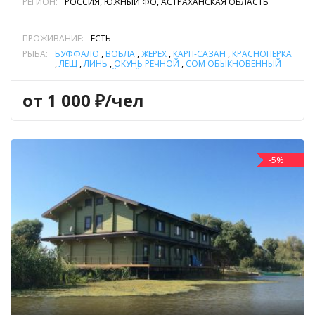
РЕГИОН:
РОССИЯ, ЮЖНЫЙ ФО, АСТРАХАНСКАЯ ОБЛАСТЬ
ПРОЖИВАНИЕ:
ЕСТЬ
РЫБА:
БУФФАЛО
,
ВОБЛА
,
ЖЕРЕХ
,
КАРП-САЗАН
,
КРАСНОПЕРКА
,
ЛЕЩ
,
ЛИНЬ
,
ОКУНЬ РЕЧНОЙ
,
СОМ ОБЫКНОВЕННЫЙ
(СОМ ЕВРОПЕЙСКИЙ)
,
СУДАК
,
ЩУКА
от 1 000 ₽/чел
-5%