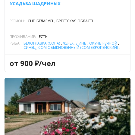
УСАДЬБА ШАДРИНЫХ
РЕГИОН:
СНГ, БЕЛАРУСЬ, БРЕСТСКАЯ ОБЛАСТЬ
ПРОЖИВАНИЕ:
ЕСТЬ
РЫБА:
БЕЛОГЛАЗКА (СОПА)
,
ЖЕРЕХ
,
ЛИНЬ
,
ОКУНЬ РЕЧНОЙ
,
СИНЕЦ
,
СОМ ОБЫКНОВЕННЫЙ (СОМ ЕВРОПЕЙСКИЙ)
,
СУДАК
,
ЩУКА
от 900 ₽/чел