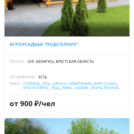
АГРОУСАДЬБА "ПОДСОЛНУХ"
РЕГИОН:
СНГ, БЕЛАРУСЬ, БРЕСТСКАЯ ОБЛАСТЬ
ПРОЖИВАНИЕ:
ЕСТЬ
РЫБА:
ГОЛАВЛЬ
,
ЁРШ
,
КАРАСЬ СЕРЕБРЯНЫЙ
,
КАРП-САЗАН
,
КРАСНОПЕРКА
,
ЛЕЩ
,
ЛИНЬ
,
НАЛИМ
,
ОКУНЬ РЕЧНОЙ
,
ПЛОТВА
,
СОМ ОБЫКНОВЕННЫЙ (СОМ ЕВРОПЕЙСКИЙ)
,
СУДАК
,
ЩУКА
,
ЯЗЬ
от 900 ₽/чел