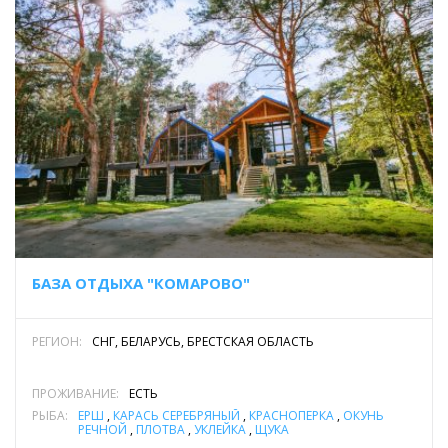
БАЗА ОТДЫХА "КОМАРОВО"
РЕГИОН:
СНГ, БЕЛАРУСЬ, БРЕСТСКАЯ ОБЛАСТЬ
ПРОЖИВАНИЕ:
ЕСТЬ
РЫБА:
ЁРШ
,
КАРАСЬ СЕРЕБРЯНЫЙ
,
КРАСНОПЕРКА
,
ОКУНЬ
РЕЧНОЙ
,
ПЛОТВА
,
УКЛЕЙКА
,
ЩУКА