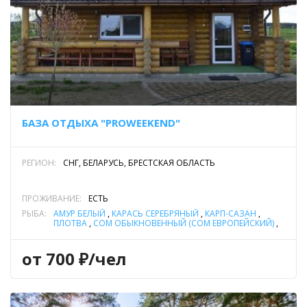
БАЗА ОТДЫХА "PROWEEKEND"
РЕГИОН:
СНГ, БЕЛАРУСЬ, БРЕСТСКАЯ ОБЛАСТЬ
ПРОЖИВАНИЕ:
ЕСТЬ
РЫБА:
АМУР БЕЛЫЙ
,
КАРАСЬ СЕРЕБРЯНЫЙ
,
КАРП-САЗАН
,
ПЛОТВА
,
СОМ ОБЫКНОВЕННЫЙ (СОМ ЕВРОПЕЙСКИЙ)
,
ТОЛСТОЛОБИК
,
ЩУКА
от 700 ₽/чел