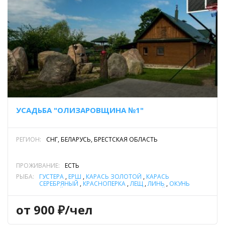
УСАДЬБА "ОЛИЗАРОВЩИНА №1"
РЕГИОН:
СНГ, БЕЛАРУСЬ, БРЕСТСКАЯ ОБЛАСТЬ
ПРОЖИВАНИЕ:
ЕСТЬ
РЫБА:
ГУСТЕРА
,
ЁРШ
,
КАРАСЬ ЗОЛОТОЙ
,
КАРАСЬ
СЕРЕБРЯНЫЙ
,
КРАСНОПЕРКА
,
ЛЕЩ
,
ЛИНЬ
,
ОКУНЬ
РЕЧНОЙ
,
ПЛОТВА
,
СОМ ОБЫКНОВЕННЫЙ (СОМ
ЕВРОПЕЙСКИЙ)
,
СУДАК
,
ЩУКА
от 900 ₽/чел