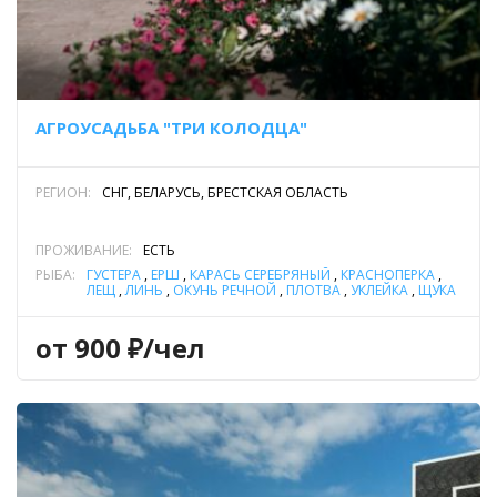
АГРОУСАДЬБА "ТРИ КОЛОДЦА"
РЕГИОН:
СНГ, БЕЛАРУСЬ, БРЕСТСКАЯ ОБЛАСТЬ
ПРОЖИВАНИЕ:
ЕСТЬ
РЫБА:
ГУСТЕРА
,
ЁРШ
,
КАРАСЬ СЕРЕБРЯНЫЙ
,
КРАСНОПЕРКА
,
ЛЕЩ
,
ЛИНЬ
,
ОКУНЬ РЕЧНОЙ
,
ПЛОТВА
,
УКЛЕЙКА
,
ЩУКА
от 900 ₽/чел