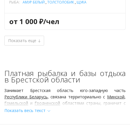
РЫБА:
АМУР БЕЛЫЙ
,
ТОЛСТОЛОБИК
,
ЩУКА
от 1 000 ₽/чел
Показать еще
Платная рыбалка и базы отдыха
в Брестской области
Занимает Брестская область юго-западную часть
Республики Беларусь
, связана территориально с
Минской
,
Гомельской
и
Гродненской
областями страны, граничит с
Украиной и
Польшей
. С севера на юг территория области
Показать весь текст
протянулась на 166 км, с запада на восток на 300 км.
Площадь региона составляет 32 тыс. км2. Рельеф
Брестской области преимущественно равнинный. Большая