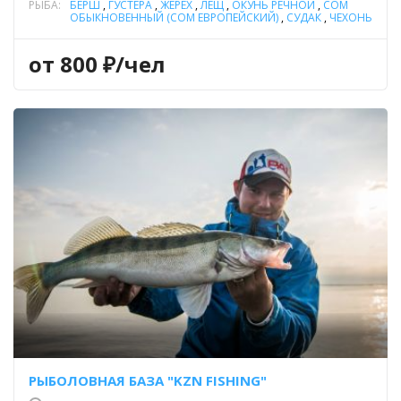
РЫБА:
БЕРШ
,
ГУСТЕРА
,
ЖЕРЕХ
,
ЛЕЩ
,
ОКУНЬ РЕЧНОЙ
,
СОМ
ОБЫКНОВЕННЫЙ (СОМ ЕВРОПЕЙСКИЙ)
,
СУДАК
,
ЧЕХОНЬ
,
ЩУКА
,
ЯЗЬ
от 800 ₽/чел
РЫБОЛОВНАЯ БАЗА "KZN FISHING"