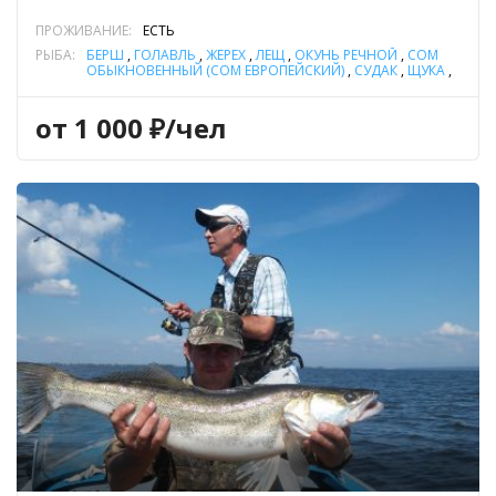
ПРОЖИВАНИЕ:
ЕСТЬ
РЫБА:
БЕРШ
,
ГОЛАВЛЬ
,
ЖЕРЕХ
,
ЛЕЩ
,
ОКУНЬ РЕЧНОЙ
,
СОМ
ОБЫКНОВЕННЫЙ (СОМ ЕВРОПЕЙСКИЙ)
,
СУДАК
,
ЩУКА
,
ЯЗЬ
от 1 000 ₽/чел