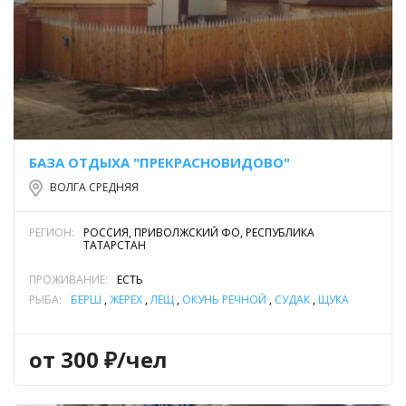
БАЗА ОТДЫХА "ПРЕКРАСНОВИДОВО"
ВОЛГА СРЕДНЯЯ
РЕГИОН:
РОССИЯ, ПРИВОЛЖСКИЙ ФО, РЕСПУБЛИКА
ТАТАРСТАН
ПРОЖИВАНИЕ:
ЕСТЬ
РЫБА:
БЕРШ
,
ЖЕРЕХ
,
ЛЕЩ
,
ОКУНЬ РЕЧНОЙ
,
СУДАК
,
ЩУКА
от 300 ₽/чел