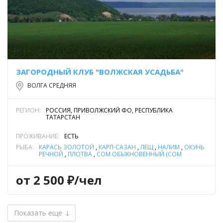
ЗАГОРОДНЫЙ КЛУБ "ВОЛЖСКАЯ УСАДЬБА"
ВОЛГА СРЕДНЯЯ
РЕГИОН:
РОССИЯ, ПРИВОЛЖСКИЙ ФО, РЕСПУБЛИКА
ТАТАРСТАН
ПРОЖИВАНИЕ:
ЕСТЬ
РЫБА:
КАРАСЬ ЗОЛОТОЙ
,
КАРП-САЗАН
,
ЛЕЩ
,
НАЛИМ
,
ОКУНЬ
РЕЧНОЙ
,
ПЛОТВА
,
СОМ ОБЫКНОВЕННЫЙ (СОМ
ЕВРОПЕЙСКИЙ)
,
СУДАК
,
ЩУКА
от 2 500 ₽/чел
Показать еще