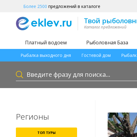
Более 2500
предложений в каталоге
Платный водоем
Рыболовная База
Рыбалка выходного дня
Гостевой дом
Рыбалк
Регионы
ТОП ТУРЫ