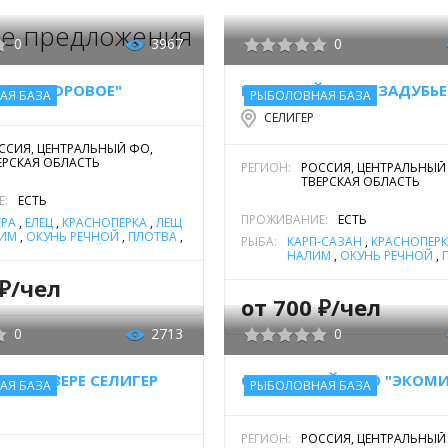
е предложения
0
3967
0
ЫХА "БОРОВОЕ"
ГОСТЕВОЙ ДОМ "ЗАДУБЬЕ
АЯ БАЗА
РЫБОЛОВНАЯ БАЗА
СЕЛИГЕР
ССИЯ, ЦЕНТРАЛЬНЫЙ ФО,
ЕРСКАЯ ОБЛАСТЬ
РЕГИОН:
РОССИЯ, ЦЕНТРАЛЬНЫЙ
ТВЕРСКАЯ ОБЛАСТЬ
Е:
ЕСТЬ
ПРОЖИВАНИЕ:
ЕСТЬ
ЕРА
,
ЕЛЕЦ
,
КРАСНОПЕРКА
,
ЛЕЩ
ИМ
,
ОКУНЬ РЕЧНОЙ
,
ПЛОТВА
,
РЫБА:
КАРП-САЗАН
,
КРАСНОПЕР
ОБЫКНОВЕННЫЙ (СОМ
НАЛИМ
,
ОКУНЬ РЕЧНОЙ
,
ПЕЙСКИЙ)
,
СУДАК
,
УГОРЬ
СУДАК
,
ЩУКА
ОЙ
,
ЩУКА
 ₽/чел
от 700 ₽/чел
0
2713
0
 НА ОЗЕРЕ СЕЛИГЕР
ОХОТХОЗЯЙСТВО "ЭКОМИ
АЯ БАЗА
РЫБОЛОВНАЯ БАЗА
РЕГИОН:
РОССИЯ, ЦЕНТРАЛЬНЫЙ