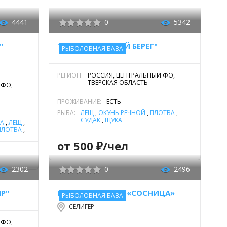
4441
0
5342
"
ТУРБАЗА "КЛЕВЫЙ БЕРЕГ"
РЫБОЛОВНАЯ БАЗА
РЕГИОН:
РОССИЯ, ЦЕНТРАЛЬНЫЙ ФО,
ТВЕРСКАЯ ОБЛАСТЬ
 ФО,
ПРОЖИВАНИЕ:
ЕСТЬ
РЫБА:
ЛЕЩ
,
ОКУНЬ РЕЧНОЙ
,
ПЛОТВА
,
СУДАК
,
ЩУКА
КА
,
ЛЕЩ
,
ПЛОТВА
,
от 500 ₽/чел
2302
0
2496
Р"
ГОСТЕВЫЕ ДОМА «СОСНИЦА»
РЫБОЛОВНАЯ БАЗА
СЕЛИГЕР
 ФО,