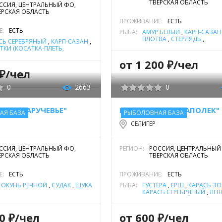
ТВЕРСКАЯ ОБЛАСТЬ
ССИЯ, ЦЕНТРАЛЬНЫЙ ФО,
ЕРСКАЯ ОБЛАСТЬ
ПРОЖИВАНИЕ:
ЕСТЬ
Е:
ЕСТЬ
РЫБА:
АМУР БЕЛЫЙ
,
КАРП-САЗАН
ПЛОТВА
,
СТЕРЛЯДЬ
,
СЬ СЕРЕБРЯНЫЙ
,
КАРП-САЗАН
,
ТОЛСТОЛОБИК
,
ЩУКА
ТКИ (КОСАТКА-ПЛЕТЬ,
ТКА-СКРИПУН)
,
ЛЕЩ
,
ЛИНЬ
,
от 1 200 ₽/чел
ИМ
,
ОКУНЬ РЕЧНОЙ
,
ПЛОТВА
,
К
,
ЩУКА
 ₽/чел
0
2663
0
ЫХА "ЗАРУЧЕВЬЕ"
БАЗА ОТДЫХА "ЗАПОЛЕК"
АЯ БАЗА
РЫБОЛОВНАЯ БАЗА
СЕЛИГЕР
ССИЯ, ЦЕНТРАЛЬНЫЙ ФО,
РЕГИОН:
РОССИЯ, ЦЕНТРАЛЬНЫЙ
ЕРСКАЯ ОБЛАСТЬ
ТВЕРСКАЯ ОБЛАСТЬ
Е:
ЕСТЬ
ПРОЖИВАНИЕ:
ЕСТЬ
,
ОКУНЬ РЕЧНОЙ
,
СУДАК
,
ЩУКА
РЫБА:
ГУСТЕРА
,
ЁРШ
,
КАРАСЬ З
КАРАСЬ СЕРЕБРЯНЫЙ
,
ЛЕ
,
ОКУНЬ РЕЧНОЙ
,
ПЛОТВА
ЩУКА
00 ₽/чел
от 600 ₽/чел