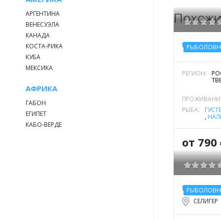
Похожи
АРГЕНТИНА
ВЕНЕСУЭЛА
КАНАДА
БАЗА ОТД
КОСТА-РИКА
РЫБОЛОВН
КУБА
МЕКСИКА
РЕГИОН:
РО
ТВ
АФРИКА
ПРОЖИВАНИ
ГАБОН
РЫБА:
ГУСТ
ЕГИПЕТ
,
НАЛ
СОМ 
КАБО-ВЕРДЕ
ЕВРО
РЕЧН
от 790
КОТТЕДЖИ
РЫБОЛОВН
СЕЛИГЕР