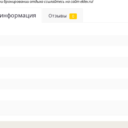
и бронировании отдыха ссылайтесь на сайт eklev.ru!
 информация
Отзывы
0
Рыбалка веде
апреля по ок
егерь с рад
останетесь.
Для вас мы
проживание,
рыбалку, похо