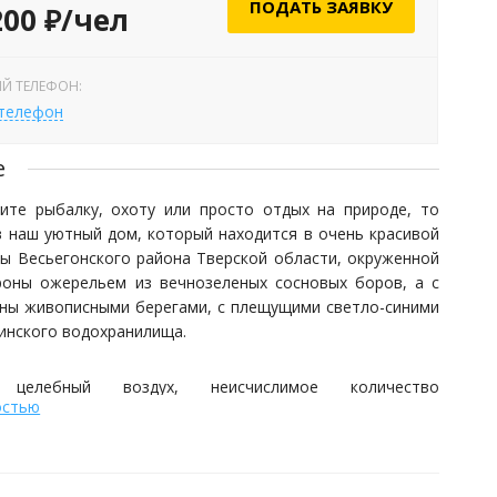
ПОДАТЬ ЗАЯВКУ
200 ₽/чел
Й ТЕЛЕФОН:
 телефон
е
ите рыбалку, охоту или просто отдых на природе, то
в наш уютный дом, который находится в очень красивой
ды Весьегонского района Тверской области, окруженной
роны ожерельем из вечнозеленых сосновых боров, а с
оны живописными берегами, с плещущими светло-синими
инского водохранилища.
, целебный воздух, неисчислимое количество
остью
х ягод и грибов, песчаные пляжи, все это является
дным богатством. Недалеко протекают реки Молога,
ца, которые являются безграничным кладезем рыбы,
 даже на самого предвзятого рыбака.