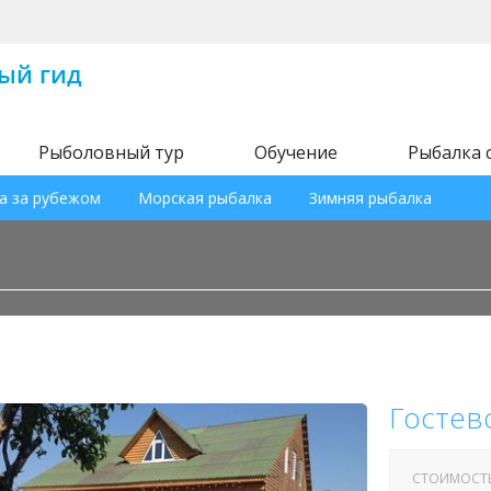
Рыболовный тур
Обучение
Рыбалка 
а за рубежом
Морская рыбалка
Зимняя рыбалка
Гостев
СТОИМОСТ