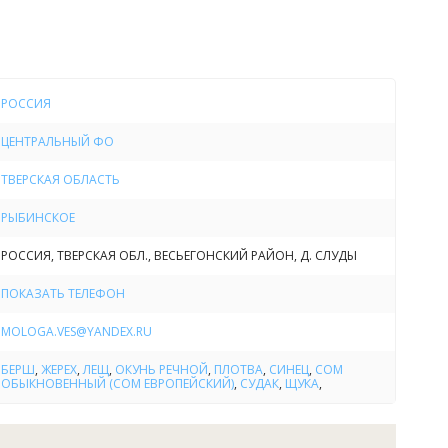
Рыбалка
тся круглый год, зимняя с ноября по апрель, летняя с
тябрь. Если вы считаете, что рыбалка уже не та, то наш
РОССИЯ
остью разуверит вас в этом, так что без улова вы не
ЦЕНТРАЛЬНЫЙ ФО
ТВЕРСКАЯ ОБЛАСТЬ
Отдых
РЫБИНСКОЕ
 можем предложить следующие услуги: комфортное
 3-х разовое полноценное питание, летнюю и зимнюю
РОССИЯ, ТВЕРСКАЯ ОБЛ., ВЕСЬЕГОНСКИЙ РАЙОН, Д. СЛУДЫ
д за грибами и ягодами, охоту, прогулки по реке.
ПОКАЗАТЬ ТЕЛЕФОН
MOLOGA.VES@YANDEX.RU
БЕРШ
,
ЖЕРЕХ
,
ЛЕЩ
,
ОКУНЬ РЕЧНОЙ
,
ПЛОТВА
,
СИНЕЦ
,
СОМ
ОБЫКНОВЕННЫЙ (СОМ ЕВРОПЕЙСКИЙ)
,
СУДАК
,
ЩУКА
,