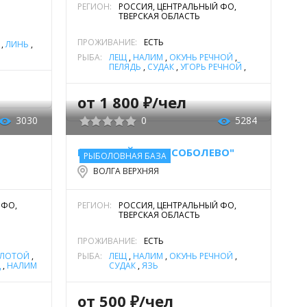
РЕГИОН:
РОССИЯ, ЦЕНТРАЛЬНЫЙ ФО,
ТВЕРСКАЯ ОБЛАСТЬ
ПРОЖИВАНИЕ:
ЕСТЬ
,
ЛИНЬ
,
РЫБА:
ЛЕЩ
,
НАЛИМ
,
ОКУНЬ РЕЧНОЙ
,
ПЕЛЯДЬ
,
СУДАК
,
УГОРЬ РЕЧНОЙ
,
ФОРЕЛЬ РУЧЬЕВАЯ
,
ЩУКА
от 1 800 ₽/чел
3030
0
5284
ГОСТЕВОЙ ДОМ "СОБОЛЕВО"
РЫБОЛОВНАЯ БАЗА
ВОЛГА ВЕРХНЯЯ
 ФО,
РЕГИОН:
РОССИЯ, ЦЕНТРАЛЬНЫЙ ФО,
ТВЕРСКАЯ ОБЛАСТЬ
ПРОЖИВАНИЕ:
ЕСТЬ
ОЛОТОЙ
,
РЫБА:
ЛЕЩ
,
НАЛИМ
,
ОКУНЬ РЕЧНОЙ
,
Щ
,
НАЛИМ
СУДАК
,
ЯЗЬ
,
СУДАК
,
от 500 ₽/чел