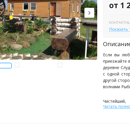
от 1 
КОНТАКТНЫ
Показать
Описани
Если вы люб
приезжайте 
деревне Слу
с одной сто
другой стор
волнами Рыб
Чистейший
Читать полн
всевозможны
нашим приро
Реня и Шари
рассчитанным