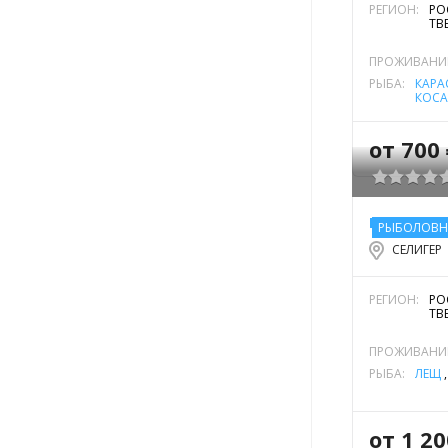
РЕГИОН:
РО
ТВ
ПРОЖИВАНИ
РЫБА:
КАРА
КОСА
КОСА
НАЛ
СУДА
от 700
БАЗА ОТД
РЫБОЛОВН
СЕЛИГЕР
РЕГИОН:
РО
ТВ
ПРОЖИВАНИ
РЫБА:
ЛЕЩ
от 1 2