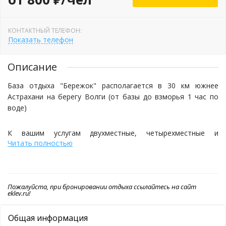
КОНТАКТНЫЙ ТЕЛЕФОН:
Показать телефон
Описание
База отдыха "Бережок" располагается в 30 км южнее
Астрахани на берегу Волги (от базы до взморья 1 час по
воде)
К вашим услугам двухместные, четырехместные и
Читать полностью
восьмиместный домики;двухместные, четырехместные и
люкс номера в корпусах. Общая вместимость базы - 112
чел. (96 основных и 16 дополнительных спальных мест).
Пожалуйста, при бронировании отдыха ссылайтесь на сайт
На нашей базе вы сможете насладиться живописной
eklev.ru!
природой, вдохнуть чистого и свежего воздуха и, конечно,
просто отлично отдохнуть.
Общая информация