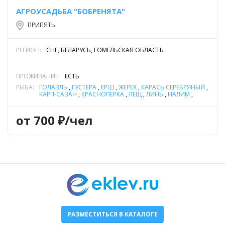
АГРОУСАДЬБА "БОБРЕНЯТА"
ПРИПЯТЬ
РЕГИОН:
СНГ, БЕЛАРУСЬ, ГОМЕЛЬСКАЯ ОБЛАСТЬ
ПРОЖИВАНИЕ:
ЕСТЬ
РЫБА:
ГОЛАВЛЬ
,
ГУСТЕРА
,
ЁРШ
,
ЖЕРЕХ
,
КАРАСЬ СЕРЕБРЯНЫЙ
,
КАРП-САЗАН
,
КРАСНОПЕРКА
,
ЛЕЩ
,
ЛИНЬ
,
НАЛИМ
,
ОКУНЬ РЕЧНОЙ
,
ПЛОТВА
,
СОМ ОБЫКНОВЕННЫЙ (СОМ
ЕВРОПЕЙСКИЙ)
,
СУДАК
,
ЩУКА
,
ЯЗЬ
от 700 ₽/чел
РАЗМЕСТИТЬСЯ В КАТАЛОГЕ