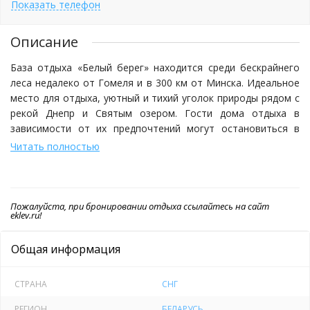
Показать телефон
Описание
База отдыха «Белый берег» находится среди бескрайнего
леса недалеко от Гомеля и в 300 км от Минска. Идеальное
место для отдыха, уютный и тихий уголок природы рядом с
рекой Днепр и Святым озером. Гости дома отдыха в
зависимости от их предпочтений могут остановиться в
новом современном корпусе, гостевом доме или домике с
Читать полностью
баней.
В главном корпусе к услугам отдыхающих 47 номеров. На
Пожалуйста, при бронировании отдыха ссылайтесь на сайт
первом этаже находится банкетный зал на 90 человек. На
eklev.ru!
втором и третьем этажах - 7 однокомнатных одноместных
и 7 двухкомнатных двухместных номеров. На четвертом
Общая информация
этаже - 12 однокомнатных номеров с балконом и 7
однокомнатных одноместных номеров без балкона.
СТРАНА
СНГ
В трехэтажном гостевом доме «Белого берега» может
РЕГИОН
БЕЛАРУСЬ