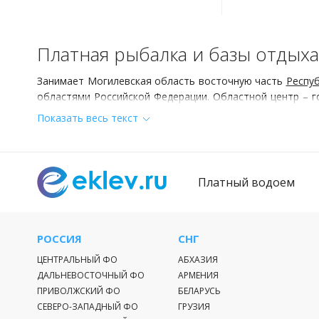
Платная рыбалка и базы отдых
Занимает Могилевская область восточную часть
Респуб
областями Российской Федерации. Областной центр – 
равнинный. Северо-восточную и юго-западную части ре
Показать весь текст
области умеренно-континентальный, отличается мягки
антициклоны, которые свободно перемещаются по терри
в летние смена жарких дней дождливыми и пасмурными.
Платный водоем
Популярные туры
Любителям природы в первую очередь могут быть интер
РОССИЯ
СНГ
А также ландшафтный заказник Старица.
Организованы для туристов:
ЦЕНТРАЛЬНЫЙ ФО
АБХАЗИЯ
ДАЛЬНЕВОСТОЧНЫЙ ФО
АРМЕНИЯ
ПРИВОЛЖСКИЙ ФО
БЕЛАРУСЬ
сплавы по белорусским рекам;
СЕВЕРО-ЗАПАДНЫЙ ФО
ГРУЗИЯ