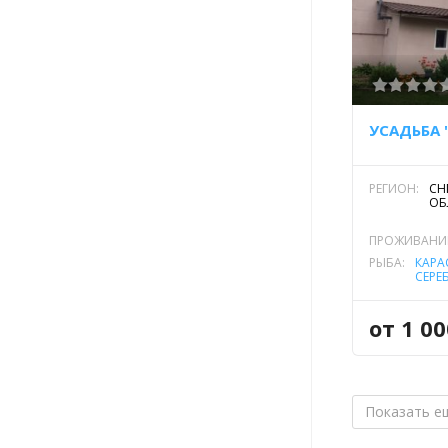
УСАДЬБА 
РЕГИОН:
СН
ОБ
ПРОЖИВАНИ
РЫБА:
КАРА
СЕРЕ
ЛИН
ЩУК
от 1 0
Показать е