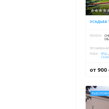
УСАДЬБА
РЕГИОН:
СН
ОБ
ПРОЖИВАНИ
РЫБА:
ЁРШ
САЗА
НАЛ
ПЛОТ
от 900
РЫБОЛОВН