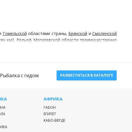
и
Гомельской
областями страны,
Брянской
и
Смоленской
сяч км2. Рельеф Могилевской области преимущественно
асти распространены невысокие моренные холмы. Климат
о
о
есяца в году -6,6
С, самого теплого 18
С. Циклоны и
цы наблюдается чередование заморозков и оттепелей, а
Рыбалка с гидом
РАЗМЕСТИТЬСЯ В КАТАЛОГЕ
 Могилевской области. Это Острова Дулебы и Заозерье.
ИКА
АФРИКА
ИНА
ГАБОН
ЭЛА
ЕГИПЕТ
КАБО-ВЕРДЕ
РИКА