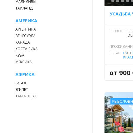
МАЛЬДИВЫ
ТАИЛАНД
УСАДЬБА 
АМЕРИКА
АРГЕНТИНА
РЕГИОН:
СН
ОБ
ВЕНЕСУЭЛА
КАНАДА
ПРОЖИВАНИ
КОСТА-РИКА
РЫБА:
ГУСТ
КУБА
КРАС
РЕЧН
МЕКСИКА
от 900
АФРИКА
ГАБОН
ЕГИПЕТ
КАБО-ВЕРДЕ
РЫБОЛОВН