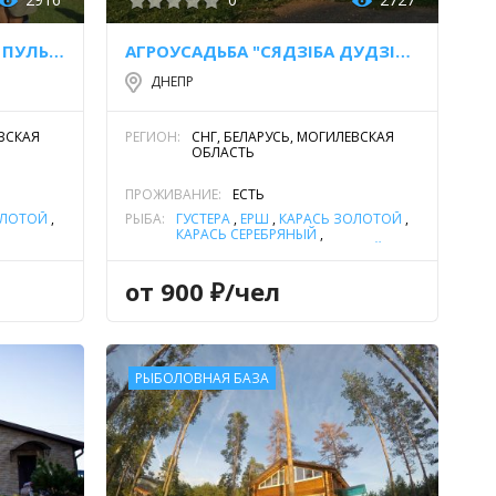
АГРОУСАДЬБА "РЫБАЦКАЯ ПУЛЬВА"
АГРОУСАДЬБА "СЯДЗIБА ДУДЗIКА"
ДНЕПР
ЕВСКАЯ
РЕГИОН:
СНГ, БЕЛАРУСЬ, МОГИЛЕВСКАЯ
ОБЛАСТЬ
ПРОЖИВАНИЕ:
ЕСТЬ
ОЛОТОЙ
,
РЫБА:
ГУСТЕРА
,
ЁРШ
,
КАРАСЬ ЗОЛОТОЙ
,
КАРАСЬ СЕРЕБРЯНЫЙ
,
Ь
,
ОКУНЬ
КРАСНОПЕРКА
,
ОКУНЬ РЕЧНОЙ
,
А
,
ЩУКА
ПЛОТВА
,
УКЛЕЙКА
,
ЩУКА
от 900 ₽/чел
РЫБОЛОВНАЯ БАЗА