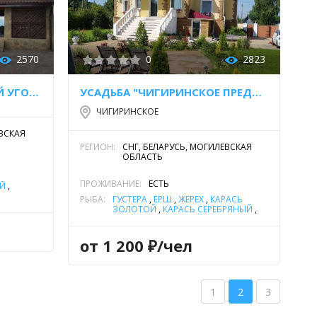
2570
0
2823
АГРОУСАДЬБА "МЕДВЕЖИЙ УГОЛ"
УСАДЬБА "ЧИГИРИНСКОЕ ПРЕДМЕСТЬЕ"
ЧИГИРИНСКОЕ
ЕВСКАЯ
РЕГИОН:
СНГ, БЕЛАРУСЬ, МОГИЛЕВСКАЯ
ОБЛАСТЬ
ПРОЖИВАНИЕ:
ЕСТЬ
ОЙ
,
РЫБА:
ГУСТЕРА
,
ЁРШ
,
ЖЕРЕХ
,
КАРАСЬ
Ь
,
ОКУНЬ
ЗОЛОТОЙ
,
КАРАСЬ СЕРЕБРЯНЫЙ
,
ЛЕЩ
,
ОКУНЬ РЕЧНОЙ
,
ПЛОТВА
,
СОМ ОБЫКНОВЕННЫЙ (СОМ
ЩУКА
ЕВРОПЕЙСКИЙ)
,
УКЛЕЙКА
,
ЩУКА
от 1 200 ₽/чел
1
2
3