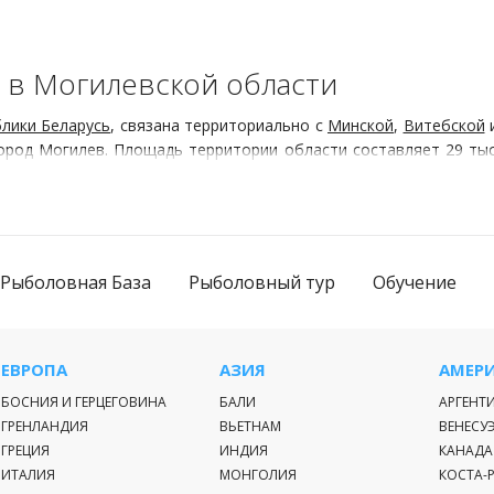
а в Могилевской области
лики Беларусь
, связана территориально с
Минской
,
Витебской
город Могилев. Площадь территории области составляет 29 ты
гиона занимают возвышенные равнины. По всей территории обл
ми снежными зимами. Средняя температура самого холодного м
тории Республики, делают погоду неустойчивой. В зимние меся
Рыболовная База
Рыболовный тур
Обучение
есны гидрологические заказники, расположенные на территории
ЕВРОПА
АЗИЯ
АМЕР
БОСНИЯ И ГЕРЦЕГОВИНА
БАЛИ
АРГЕНТ
ГРЕНЛАНДИЯ
ВЬЕТНАМ
ВЕНЕСУ
ГРЕЦИЯ
ИНДИЯ
КАНАДА
ИТАЛИЯ
МОНГОЛИЯ
КОСТА-