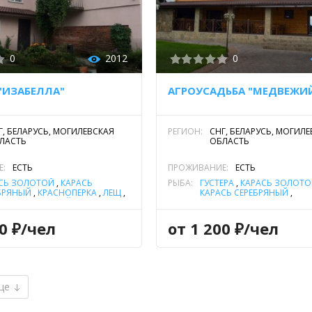
0
2012
0
"ИЗАБЕЛЛА"
Г, БЕЛАРУСЬ, МОГИЛЕВСКАЯ
РЕГИОН:
СНГ, БЕЛАРУСЬ, МОГИЛ
ЛАСТЬ
ОБЛАСТЬ
Е:
ЕСТЬ
ПРОЖИВАНИЕ:
ЕСТЬ
СЬ ЗОЛОТОЙ
,
КАРАСЬ
РЫБА:
ГУСТЕРА
,
КАРАСЬ ЗОЛОТ
БРЯНЫЙ
,
КРАСНОПЕРКА
,
ЛЕЩ
,
КАРАСЬ СЕРЕБРЯНЫЙ
,
Ь
,
ОКУНЬ РЕЧНОЙ
,
ПЛОТВА
,
КРАСНОПЕРКА
,
ЛЕЩ
,
ЛИН
А
РЕЧНОЙ
,
ПЛОТВА
,
СОМ
ОБЫКНОВЕННЫЙ (СОМ
00 ₽/чел
от 1 200 ₽/чел
ЕВРОПЕЙСКИЙ)
,
УКЛЕЙКА
,
ще