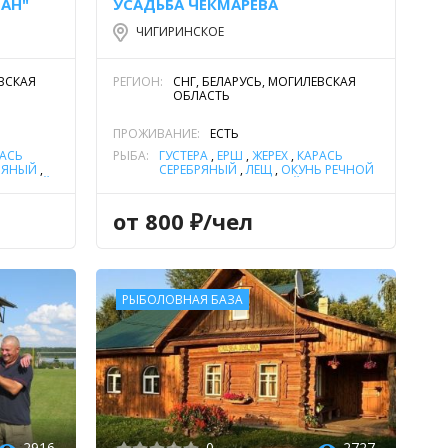
АН"
УСАДЬБА ЧЕКМАРЁВА
ЧИГИРИНСКОЕ
ЕВСКАЯ
РЕГИОН:
СНГ, БЕЛАРУСЬ, МОГИЛЕВСКАЯ
ОБЛАСТЬ
ПРОЖИВАНИЕ:
ЕСТЬ
АСЬ
РЫБА:
ГУСТЕРА
,
ЁРШ
,
ЖЕРЕХ
,
КАРАСЬ
РЯНЫЙ
,
СЕРЕБРЯНЫЙ
,
ЛЕЩ
,
ОКУНЬ РЕЧНОЙ
 РЕЧНОЙ
,
,
СОМ ОБЫКНОВЕННЫЙ (СОМ
ННЫЙ
ЕВРОПЕЙСКИЙ)
,
УКЛЕЙКА
,
ЩУКА
АК
,
от 800 ₽/чел
РЫБОЛОВНАЯ БАЗА
2916
0
2727