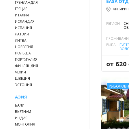
БАЗА ОТД
ГРЕНЛАНДИЯ
ГРЕЦИЯ
ЧИГИРИН
ИТАЛИЯ
ИСЛАНДИЯ
РЕГИОН:
СН
ОБ
ИСПАНИЯ
ЛАТВИЯ
ПРОЖИВАНИ
ЛИТВА
РЫБА:
ГУСТ
НОРВЕГИЯ
ЗОЛ
ЛЕЩ
ПОЛЬША
СОМ 
ПОРТУГАЛИЯ
ЕВРО
от 620
ФИНЛЯНДИЯ
ЧЕХИЯ
ШВЕЦИЯ
ЭСТОНИЯ
РЫБОЛОВН
АЗИЯ
БАЛИ
ВЬЕТНАМ
ИНДИЯ
МОНГОЛИЯ