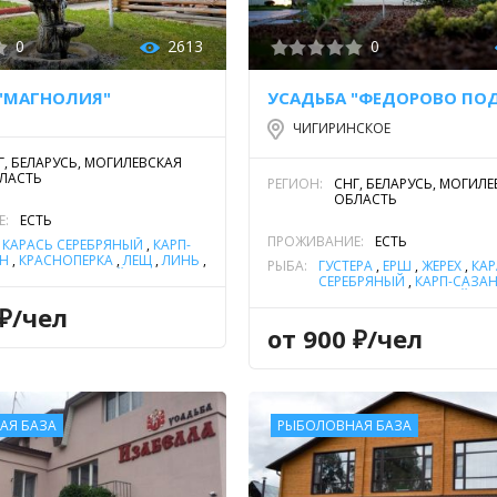
0
2613
0
 "МАГНОЛИЯ"
ЧИГИРИНСКОЕ
Г, БЕЛАРУСЬ, МОГИЛЕВСКАЯ
ЛАСТЬ
РЕГИОН:
СНГ, БЕЛАРУСЬ, МОГИЛ
ОБЛАСТЬ
Е:
ЕСТЬ
ПРОЖИВАНИЕ:
ЕСТЬ
,
КАРАСЬ СЕРЕБРЯНЫЙ
,
КАРП-
Н
,
КРАСНОПЕРКА
,
ЛЕЩ
,
ЛИНЬ
,
РЫБА:
ГУСТЕРА
,
ЁРШ
,
ЖЕРЕХ
,
КАР
ИМ
,
ОКУНЬ РЕЧНОЙ
,
ПЕСКАРЬ
,
СЕРЕБРЯНЫЙ
,
КАРП-САЗА
ВА
,
УКЛЕЙКА
,
ЩУКА
,
ЯЗЬ
ЛИНЬ
,
ОКУНЬ РЕЧНОЙ
,
П
 ₽/чел
СОМ ОБЫКНОВЕННЫЙ (С
ЕВРОПЕЙСКИЙ)
,
ТОЛСТОЛ
от 900 ₽/чел
УКЛЕЙКА
,
ЩУКА
АЯ БАЗА
РЫБОЛОВНАЯ БАЗА