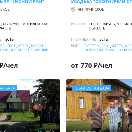
ЫХА "ЛЕСНОЙ РАЙ"
УСАДЬБА "ОХОТНИЧИЙ СТ
СКОЕ
ЧИГИРИНСКОЕ
Г, БЕЛАРУСЬ, МОГИЛЕВСКАЯ
РЕГИОН:
СНГ, БЕЛАРУСЬ, МОГИЛ
ЛАСТЬ
ОБЛАСТЬ
Е:
ЕСТЬ
ПРОЖИВАНИЕ:
ЕСТЬ
ЕРА
,
ЁРШ
,
ЖЕРЕХ
,
КАРАСЬ
РЫБА:
ГУСТЕРА
,
ЁРШ
,
ЖЕРЕХ
,
КАР
ОТОЙ
,
КАРАСЬ СЕРЕБРЯНЫЙ
,
ЗОЛОТОЙ
,
КАРАСЬ СЕРЕБ
,
ОКУНЬ РЕЧНОЙ
,
ПЛОТВА
,
КАРП-САЗАН
,
ЛЕЩ
,
ОКУНЬ
ОБЫКНОВЕННЫЙ (СОМ
ПЛОТВА
,
СОМ ОБЫКНОВЕ
ПЕЙСКИЙ)
,
УКЛЕЙКА
,
ЩУКА
(СОМ ЕВРОПЕЙСКИЙ)
,
СУД
 ₽/чел
от 770 ₽/чел
УКЛЕЙКА
,
ЩУКА
АЯ БАЗА
РЫБОЛОВНАЯ БАЗА
0
2083
0