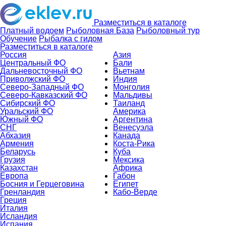
Разместиться в каталоге
Платный водоем
Рыболовная База
Рыболовный тур
Обучение
Рыбалка с гидом
Разместиться в каталоге
Россия
Азия
Центральный ФО
Бали
Дальневосточный ФО
Вьетнам
Приволжский ФО
Индия
Северо-Западный ФО
Монголия
Северо-Кавказский ФО
Мальдивы
Сибирский ФО
Таиланд
Уральский ФО
Америка
Южный ФО
Аргентина
СНГ
Венесуэла
Абхазия
Канада
Армения
Коста-Рика
Беларусь
Куба
Грузия
Мексика
Казахстан
Африка
Европа
Габон
Босния и Герцеговина
Египет
Гренландия
Кабо-Верде
Греция
Италия
Исландия
Испания