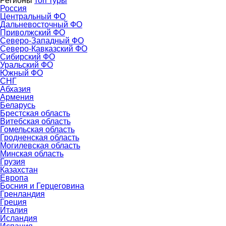
Регионы
топ туры
Россия
Центральный ФО
Дальневосточный ФО
Приволжский ФО
Северо-Западный ФО
Северо-Кавказский ФО
Сибирский ФО
Уральский ФО
Южный ФО
СНГ
Абхазия
Армения
Беларусь
Брестская область
Витебская область
Гомельская область
Гродненская область
Могилевская область
Минская область
Грузия
Казахстан
Европа
Босния и Герцеговина
Гренландия
Греция
Италия
Исландия