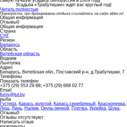
самую лучшую усадьбу Белоруссии в 2009 году
Усадьба «Трабутишки» ждет вас круглый год!
Читать полностью
Пожалуйста, при бронировании отдыха ссылайтесь на сайт eklev.ru!
Общая информация
Отзывы
0
Общая информация
Страна
СНГ
Регион
Беларусь
Область
Витебская область
Водоем
Лынтупка
Адрес
Беларусь, Витебская обл., Поставский р-н, д.Трабутишки, 7
Телефоны
Показать телефон
+375 (29) 553 29 88; +375 (29) 668 02 77
Email
fursy@tut.by
рыба
Густера
,
Карась золотой
,
Карась серебряный
,
Красноперка
,
Лещ
,
Линь
,
Налим
,
Окунь речной
,
Плотва
,
Уклейка
,
Щука
,
Отзывы
0
Отзывы отсутствуют
Написать отзыв
координаты