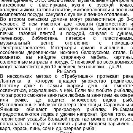
телевидением, DVD, библиотекой, музыкальным центром и
патефоном с пластинками, кухня с русской печью,
холодильником, газовой плитой, микроволновкой и полным
комплектом посуды, санузел с душем и печное отопление.
Во втором сельском домике могут разместиться до 3-х
человек. В нем имеются две кровати (одноместная и
двухместная), кухня с холодильником, микроволновой
печью, газовой плитой и посудой, санузел с душем,
телевизор, библиотека, патефон с пластинками,
музыкальный центр, отопление с помощью
электронагревателя. Интерьеры домов выполнены в
особенном деревенском, исконно белорусском, стиле. В
комнатах вы найдете старинную мебель, картины,
соломенные матрасы и посуду. С ночевкой во всех домиках
могут разместиться до 13 человек, без ночевки – до 20.
Рыбалка
В нескольких метрах о «Трабутишек» протекает река
Лынтупка, в которую впадает множество родников.
Поэтому даже в самый жаркий день вы сможете
освежиться, искупавшись в ней. Если вы любите рыбалку,
то запросто сможете заняться любимым занятием на озере
или речке, где водится множество видов рыб.
Расположенные поблизости озера Пешковцы, Саранчаны и
Янкишки обещают прекрасную рыбалку. Рыбакам
предоставляются лодка и удочки напрокат. Кроме того, на
территории усадьбы большой пруд, где можно покупаться,
поплавать на лодке и половить рыбу. Водоем зарыблен -
карп, карась, линь, сом и др. озерная рыба.