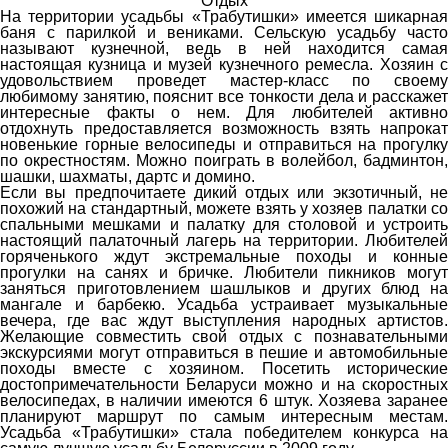
Отдых
На территории усадьбы «Трабутишки» имеется шикарная
баня с парилкой и вениками. Сельскую усадьбу часто
называют кузнечной, ведь в ней находится самая
настоящая кузница и музей кузнечного ремесла. Хозяин с
удовольствием проведет мастер-класс по своему
любимому занятию, пояснит все тонкости дела и расскажет
интересные факты о нем. Для любителей активно
отдохнуть предоставляется возможность взять напрокат
новенькие горные велосипеды и отправиться на прогулку
по окрестностям. Можно поиграть в волейбол, бадминтон,
шашки, шахматы, дартс и домино.
Если вы предпочитаете дикий отдых или экзотичный, не
похожий на стандартный, можете взять у хозяев палатки со
спальными мешками и палатку для столовой и устроить
настоящий палаточный лагерь на территории. Любителей
горяченького ждут экстремальные походы и конные
прогулки на санях и бричке. Любители пикников могут
заняться приготовлением шашлыков и других блюд на
мангале и барбекю. Усадьба устраивает музыкальные
вечера, где вас ждут выступления народных артистов.
Желающие совместить свой отдых с познавательными
экскурсиями могут отправиться в пешие и автомобильные
походы вместе с хозяином. Посетить исторические
достопримечательности Беларуси можно и на скоростных
велосипедах, в наличии имеются 6 штук. Хозяева заранее
планируют маршрут по самым интересным местам.
Усадьба «Трабутишки» стала победителем конкурса на