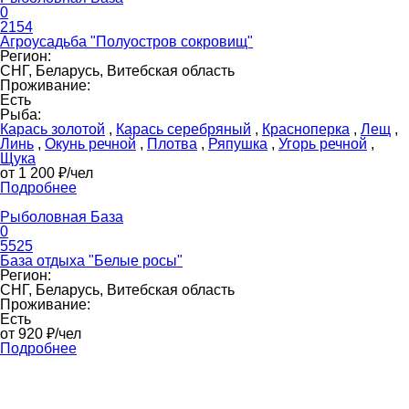
0
2154
Агроусадьба "Полуостров сокровищ"
Регион:
СНГ, Беларусь, Витебская область
Проживание:
Есть
Рыба:
Карась золотой
,
Карась серебряный
,
Красноперка
,
Лещ
,
Линь
,
Окунь речной
,
Плотва
,
Ряпушка
,
Угорь речной
,
Щука
от 1 200 ₽/чел
Подробнее
Рыболовная База
0
5525
База отдыха "Белые росы"
Регион:
СНГ, Беларусь, Витебская область
Проживание:
Есть
от 920 ₽/чел
Подробнее