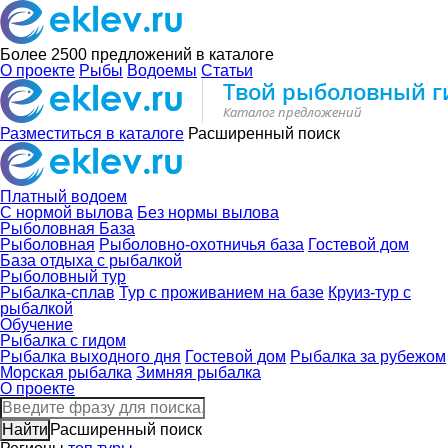
Более 2500
предложений в каталоге
О проекте
Рыбы
Водоемы
Статьи
Разместиться в каталоге
Расширенный поиск
Платный водоем
С нормой вылова
Без нормы вылова
Рыболовная База
Рыболовная
Рыболовно-охотничья база
Гостевой дом
База отдыха с рыбалкой
Рыболовный тур
Рыбалка-сплав
Тур с проживанием на базе
Круиз-тур с
рыбалкой
Обучение
Рыбалка с гидом
Рыбалка выходного дня
Гостевой дом
Рыбалка за рубежом
Морская рыбалка
Зимняя рыбалка
О проекте
Расширенный поиск