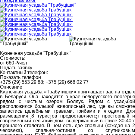
Назад в каталог
Кузнечная усадьба "Трабуцiшкi"
Стоимость:
от 660 ₽/чел
Подать заявку
Контактный телефон:
Показать телефон
+375 (29) 553 29 88; +375 (29) 668 02 77
Описание
Кузнечная усадьба «Трабутишки» приглашает вас на отдых
в Беларуси. Она находится в крае белорусского поозерья
рядом с чистым озером Болдук. Рядом с усадьбой
расположился большой живописный лес, где вы сможете
запастись целебными травами, грибами и ягодами. Для
размещения 8 туристов предоставляется просторный и
современный сельский дом, выдержанный в стиле 30-40гг
прошлого столетия. В нем есть две спальни (каждая на 2
человека), спальня-гостиная со спутниковым