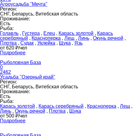
Агроусадьба "Мечта"
Регион:
СНГ, Беларусь, Витебская область
Проживание:
Есть
Рыба:
Голавль
,
Густера
,
Елец
,
Карась золотой
,
Карась
серебряный
,
Красноперка
,
Лещ
,
Линь
,
Окунь речной
,
Плотва
,
Судак
,
Уклейка
,
Щука
,
Язь
от 620 ₽/чел
Подробнее
Рыболовная База
0
2462
Усадьба "Озерный край"
Регион:
СНГ, Беларусь, Витебская область
Проживание:
Есть
Рыба:
Карась золотой
,
Карась серебряный
,
Красноперка
,
Лещ
,
Линь
,
Окунь речной
,
Плотва
,
Щука
от 500 ₽/чел
Подробнее
Рыболовная База