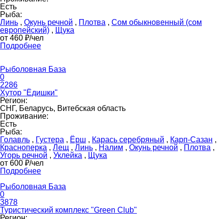
Есть
Рыба:
Линь
,
Окунь речной
,
Плотва
,
Сом обыкновенный (сом
европейский)
,
Щука
от 460 ₽/чел
Подробнее
Рыболовная База
0
2286
Хутор "Ёдишки"
Регион:
СНГ, Беларусь, Витебская область
Проживание:
Есть
Рыба:
Голавль
,
Густера
,
Ёрш
,
Карась серебряный
,
Карп-Сазан
,
Красноперка
,
Лещ
,
Линь
,
Налим
,
Окунь речной
,
Плотва
,
Угорь речной
,
Уклейка
,
Щука
от 600 ₽/чел
Подробнее
Рыболовная База
0
3878
Туристический комплекс "Green Club"
Регион: