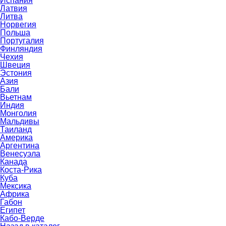
Испания
Латвия
Литва
Норвегия
Польша
Португалия
Финляндия
Чехия
Швеция
Эстония
Азия
Бали
Вьетнам
Индия
Монголия
Мальдивы
Таиланд
Америка
Аргентина
Венесуэла
Канада
Коста-Рика
Куба
Мексика
Африка
Габон
Египет
Кабо-Верде