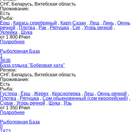
СНГ, Беларусь, Витебская область
Проживание:
Есть
Рыба:
Ёрш
,
Карась серебряный
,
Карп-Сазан
,
Лещ
,
Линь
,
Окунь
речной
,
Плотва
,
Рак
,
Ряпушка
,
Сиг
,
Угорь речной
,
Уклейка
,
Щука
от 1 800 ₽/чел
Подробнее
Рыболовная База
1
3636
База отдыха "Бобровая хата"
Регион:
СНГ, Беларусь, Витебская область
Проживание:
Есть
Рыба:
Густера
,
Ёрш
,
Жерех
,
Красноперка
,
Лещ
,
Окунь речной
,
Плотва
,
Ряпушка
,
Сом обыкновенный (сом европейский)
,
Судак
,
Угорь речной
,
Щука
,
Язь
от 1 350 ₽/чел
Подробнее
Рыболовная База
0
1973