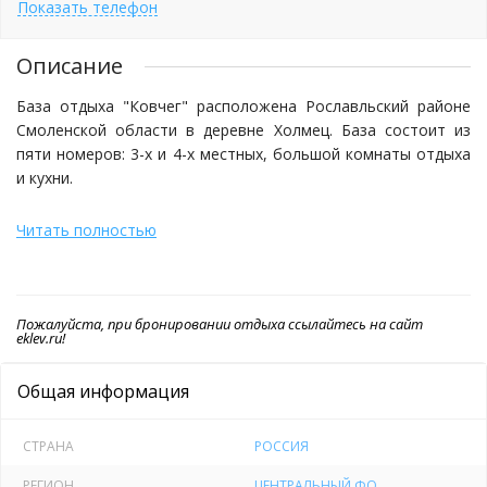
Показать телефон
Описание
База отдыха "Ковчег" расположена Рославльский районе
Смоленской области в деревне Холмец. База состоит из
пяти номеров: 3-х и 4-х местных, большой комнаты отдыха
и кухни.
Читать полностью
На территории имеется баня на дровах вместимостью 8-10
человек.
Транспортные средства, оставленные на территории базы
Пожалуйста, при бронировании отдыха ссылайтесь на сайт
отдыха будут под круглосуточным наблюдением. В любое
eklev.ru!
время года домики для заселения порадуют вас теплом и
уютом. Обслуживающий персонал готов удовлетворить
Общая информация
Вашу просьбу в кратчайшее время. Многообразие рыбы
превращает рыбалку в увлекательный отдых, а богатые
СТРАНА
РОССИЯ
трофеи водоема порадуют любого рыбака.
РЕГИОН
ЦЕНТРАЛЬНЫЙ ФО