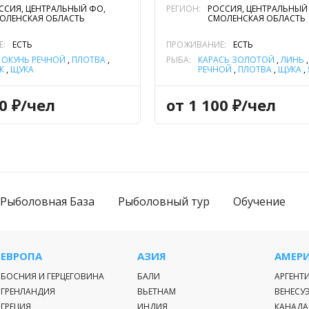
ССИЯ, ЦЕНТРАЛЬНЫЙ ФО,
РЕГИОН:
РОССИЯ, ЦЕНТРАЛЬНЫЙ
ОЛЕНСКАЯ ОБЛАСТЬ
СМОЛЕНСКАЯ ОБЛАСТЬ
Е:
ЕСТЬ
ПРОЖИВАНИЕ:
ЕСТЬ
,
ОКУНЬ РЕЧНОЙ
,
ПЛОТВА
,
РЫБА:
КАРАСЬ ЗОЛОТОЙ
,
ЛИНЬ
К
,
ЩУКА
РЕЧНОЙ
,
ПЛОТВА
,
ЩУКА
,
00 ₽/чел
от 1 100 ₽/чел
Рыболовная База
Рыболовный тур
Обучение
ЕВРОПА
АЗИЯ
АМЕР
БОСНИЯ И ГЕРЦЕГОВИНА
БАЛИ
АРГЕНТ
ГРЕНЛАНДИЯ
ВЬЕТНАМ
ВЕНЕСУ
ГРЕЦИЯ
ИНДИЯ
КАНАДА