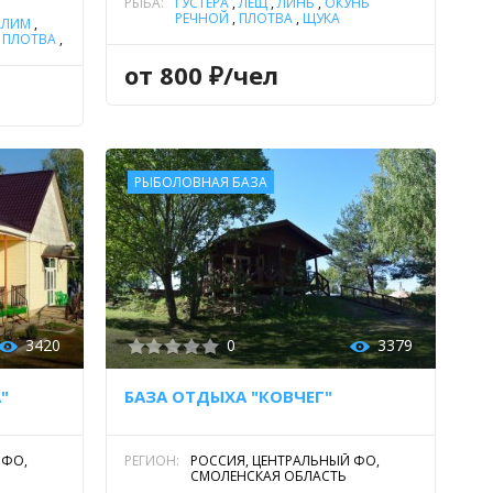
РЫБА:
ГУСТЕРА
,
ЛЕЩ
,
ЛИНЬ
,
ОКУНЬ
РЕЧНОЙ
,
ПЛОТВА
,
ЩУКА
АЛИМ
,
,
ПЛОТВА
,
от 800 ₽/чел
РЫБОЛОВНАЯ БАЗА
3420
0
3379
"
БАЗА ОТДЫХА "КОВЧЕГ"
 ФО,
РЕГИОН:
РОССИЯ, ЦЕНТРАЛЬНЫЙ ФО,
СМОЛЕНСКАЯ ОБЛАСТЬ