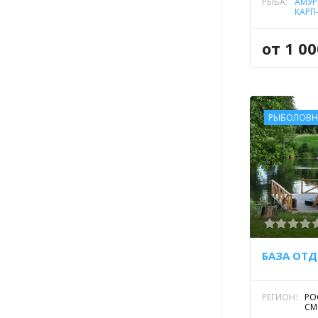
РЫБА:
АМУР
КАРП
ТОЛ
РАДУ
от 1 0
РЫБОЛОВН
БАЗА ОТД
РЕГИОН:
РО
СМ