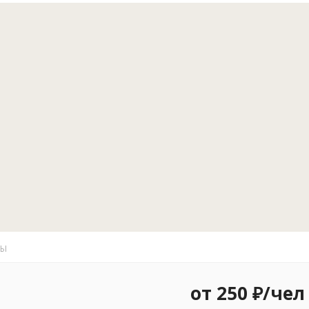
душевыми, вс
размещения 
250р. В наш
помощью к п
оборудована 
ТЫ
от 250 ₽/чел