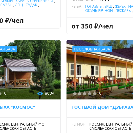
 БЕЛЫЙ
,
КАРАСЬ СЕРЕБРЯНЫЙ
,
-САЗАН
,
ЛЕЩ
,
СУДАК
,
РЫБА:
ГОЛАВЛЬ
,
ЁРШ
,
ЖЕРЕХ
,
Н
СТОЛОБИК
,
ФОРЕЛЬ
ОКУНЬ РЕЧНОЙ
,
ПЕСКАРЬ
ЖНАЯ
,
ЩУКА
ПОДУСТ
,
ЩУКА
,
ЯЗЬ
00 ₽/чел
от 350 ₽/чел
АЯ БАЗА
РЫБОЛОВНАЯ БАЗА
0
8634
0
ЫХА "КОСМОС"
ГОСТЕВОЙ ДОМ "ДУБРАВА
ССИЯ, ЦЕНТРАЛЬНЫЙ ФО,
РЕГИОН:
РОССИЯ, ЦЕНТРАЛЬНЫЙ
ОЛЕНСКАЯ ОБЛАСТЬ
СМОЛЕНСКАЯ ОБЛАСТЬ