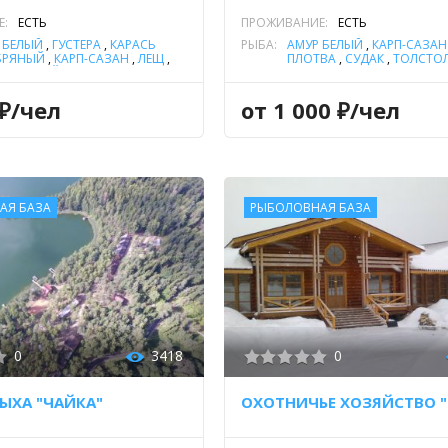
Е:
ЕСТЬ
ПРОЖИВАНИЕ:
ЕСТЬ
 БЕЛЫЙ
,
ГУСТЕРА
,
КАРАСЬ
РЫБА:
АМУР БЕЛЫЙ
,
КАРП-САЗАН
БРЯНЫЙ
,
КАРП-САЗАН
,
ЛЕЩ
,
ПЛОТВА
,
СУДАК
,
ТОЛСТО
Ь РЕЧНОЙ
,
ПЛОТВА
,
ФОРЕЛЬ РУЧЬЕВАЯ
,
ЩУКА
СТОЛОБИК
,
ЩУКА
 ₽/чел
от 1 000 ₽/чел
АЯ БАЗА
РЫБОЛОВНАЯ БАЗА
0
3418
0
ЫХА "ЧАЙКА"