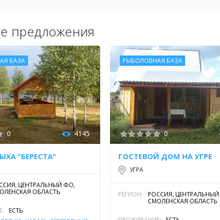
е предложения
АЯ БАЗА
РЫБОЛОВНАЯ БАЗА
0
4145
0
ЫХА "БЕРЕСТА"
ГОСТЕВОЙ ДОМ НА УГРЕ
УГРА
ССИЯ, ЦЕНТРАЛЬНЫЙ ФО,
ОЛЕНСКАЯ ОБЛАСТЬ
РЕГИОН:
РОССИЯ, ЦЕНТРАЛЬНЫЙ
СМОЛЕНСКАЯ ОБЛАСТЬ
Е:
ЕСТЬ
ПРОЖИВАНИЕ:
ЕСТЬ