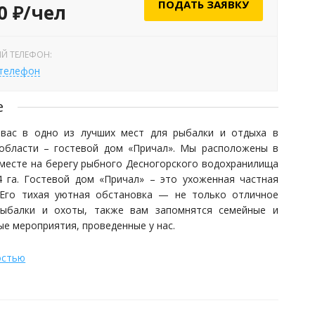
ПОДАТЬ ЗАЯВКУ
0 ₽/чел
Й ТЕЛЕФОН:
 телефон
е
вас в одно из лучших мест для рыбалки и отдыха в
области – гостевой дом «Причал». Мы расположены в
месте на берегу рыбного Десногорского водохранилища
 га. Гостевой дом «Причал» – это ухоженная частная
 Его тихая уютная обстановка — не только отличное
ыбалки и охоты, также вам запомнятся семейные и
е мероприятия, проведенные у нас.
остью
добному расположению нашим гостям гарантированы
 отдых и увлекательная рыбалка на открытой воде 365
. Зимой также возможна рыбалка со льда. Необычность
ща заключается в видовом разнообразии: карась, карп,