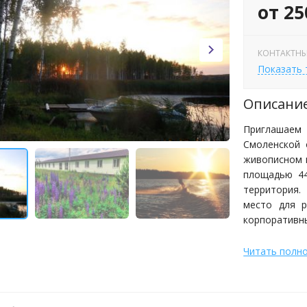
от 25
КОНТАКТНЫ
Показать
Описани
Приглашаем 
Смоленской 
живописном 
площадью 44
территория.
место для р
корпоративны
Читать полн
Благодаря у
полноценный
дней в году
водохранили