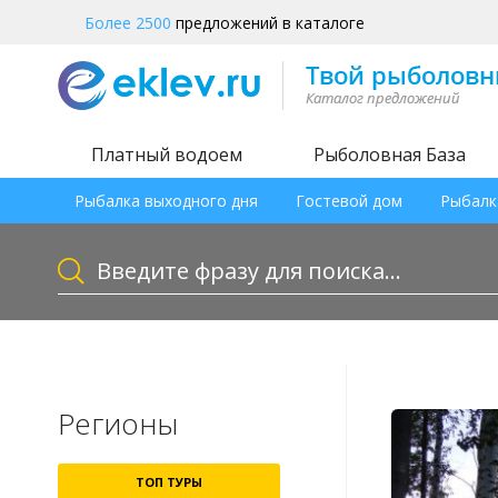
Более 2500
предложений в каталоге
Платный водоем
Рыболовная База
Рыбалка выходного дня
Гостевой дом
Рыбалк
Регионы
ТОП ТУРЫ