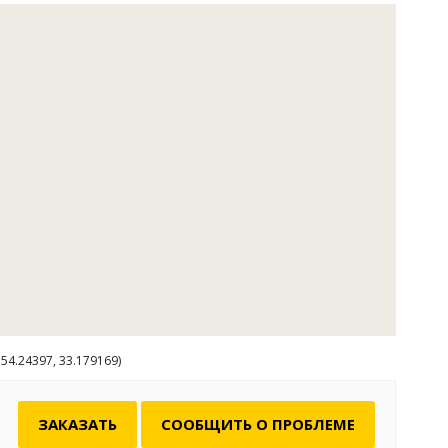
егда есть горячая вода, удобства в наличии. Стоимость
в номере – 1000р с человека, размещение палатки –
ей столовой можно готовить самим или обратиться за
овару. Для мам с детьми в ближайшее время будет
интересная и безопасная детская площадка.
54.24397, 33.179169)
ЗАКАЗАТЬ
СООБЩИТЬ О ПРОБЛЕМЕ