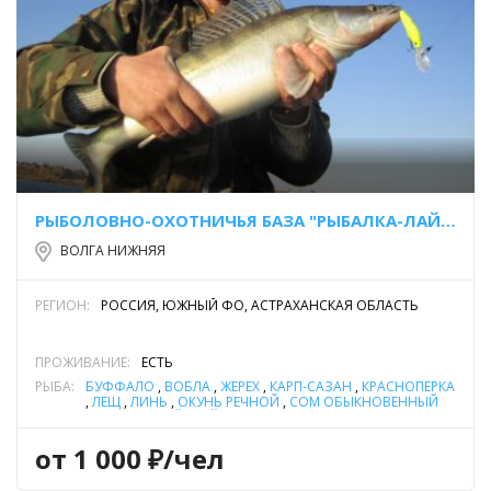
РЫБОЛОВНО-ОХОТНИЧЬЯ БАЗА "РЫБАЛКА-ЛАЙФ"
ВОЛГА НИЖНЯЯ
РЕГИОН:
РОССИЯ, ЮЖНЫЙ ФО, АСТРАХАНСКАЯ ОБЛАСТЬ
ПРОЖИВАНИЕ:
ЕСТЬ
РЫБА:
БУФФАЛО
,
ВОБЛА
,
ЖЕРЕХ
,
КАРП-САЗАН
,
КРАСНОПЕРКА
,
ЛЕЩ
,
ЛИНЬ
,
ОКУНЬ РЕЧНОЙ
,
СОМ ОБЫКНОВЕННЫЙ
(СОМ ЕВРОПЕЙСКИЙ)
,
СУДАК
,
ЩУКА
от 1 000 ₽/чел