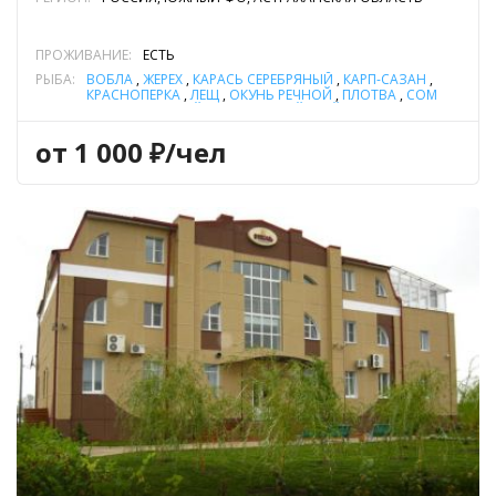
ПРОЖИВАНИЕ:
ЕСТЬ
РЫБА:
ВОБЛА
,
ЖЕРЕХ
,
КАРАСЬ СЕРЕБРЯНЫЙ
,
КАРП-САЗАН
,
КРАСНОПЕРКА
,
ЛЕЩ
,
ОКУНЬ РЕЧНОЙ
,
ПЛОТВА
,
СОМ
ОБЫКНОВЕННЫЙ (СОМ ЕВРОПЕЙСКИЙ)
,
СУДАК
,
ЩУКА
от 1 000 ₽/чел