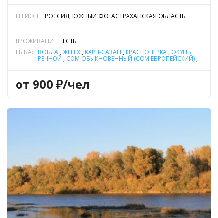
РЕГИОН:
РОССИЯ, ЮЖНЫЙ ФО, АСТРАХАНСКАЯ ОБЛАСТЬ
ПРОЖИВАНИЕ:
ЕСТЬ
РЫБА:
ВОБЛА
,
ЖЕРЕХ
,
КАРП-САЗАН
,
КРАСНОПЕРКА
,
ОКУНЬ
РЕЧНОЙ
,
СОМ ОБЫКНОВЕННЫЙ (СОМ ЕВРОПЕЙСКИЙ)
,
ТАРАНЬ (ТАРАНЬКА)
,
ЩУКА
от 900 ₽/чел