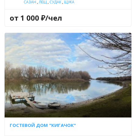
САЗАН
,
ЛЕЩ
,
СУДАК
,
ЩУКА
от 1 000 ₽/чел
ГОСТЕВОЙ ДОМ "КИГАЧОК"