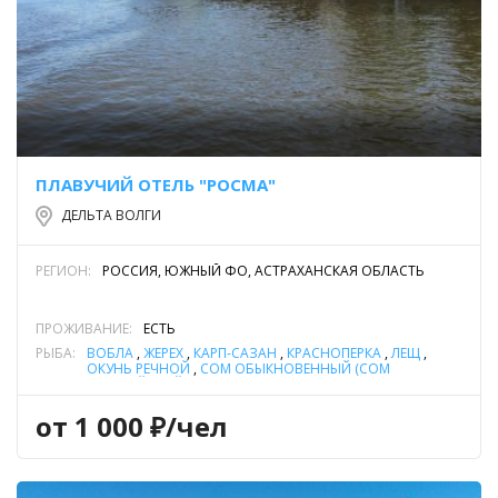
ПЛАВУЧИЙ ОТЕЛЬ "РОСМА"
ДЕЛЬТА ВОЛГИ
РЕГИОН:
РОССИЯ, ЮЖНЫЙ ФО, АСТРАХАНСКАЯ ОБЛАСТЬ
ПРОЖИВАНИЕ:
ЕСТЬ
РЫБА:
ВОБЛА
,
ЖЕРЕХ
,
КАРП-САЗАН
,
КРАСНОПЕРКА
,
ЛЕЩ
,
ОКУНЬ РЕЧНОЙ
,
СОМ ОБЫКНОВЕННЫЙ (СОМ
ЕВРОПЕЙСКИЙ)
,
СУДАК
,
ЩУКА
от 1 000 ₽/чел