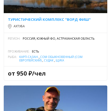
ТУРИСТИЧЕСКИЙ КОМПЛЕКС "ВОРД ФИШ"
АХТУБА
РЕГИОН:
РОССИЯ, ЮЖНЫЙ ФО, АСТРАХАНСКАЯ ОБЛАСТЬ
ПРОЖИВАНИЕ:
ЕСТЬ
РЫБА:
КАРП-САЗАН
,
СОМ ОБЫКНОВЕННЫЙ (СОМ
ЕВРОПЕЙСКИЙ)
,
СУДАК
,
ЩУКА
от 950 ₽/чел