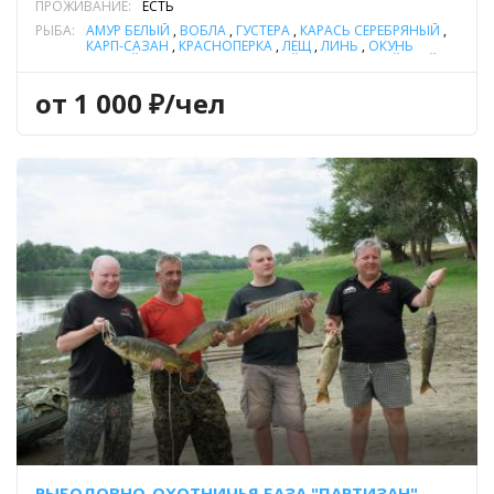
ПРОЖИВАНИЕ:
ЕСТЬ
РЫБА:
АМУР БЕЛЫЙ
,
ВОБЛА
,
ГУСТЕРА
,
КАРАСЬ СЕРЕБРЯНЫЙ
,
КАРП-САЗАН
,
КРАСНОПЕРКА
,
ЛЕЩ
,
ЛИНЬ
,
ОКУНЬ
РЕЧНОЙ
,
СОМ ОБЫКНОВЕННЫЙ (СОМ ЕВРОПЕЙСКИЙ)
,
СУДАК
,
ТОЛСТОЛОБИК
,
ЩУКА
от 1 000 ₽/чел
РЫБОЛОВНО-ОХОТНИЧЬЯ БАЗА "ПАРТИЗАН"