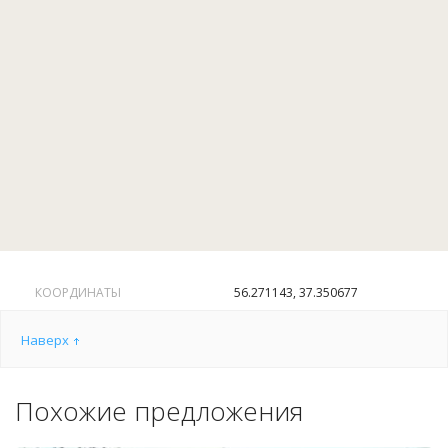
Без нормы вылова. Разрешено до 2 снастей!
ВИП-ЗОНА (форель, осетр, стерлядь)
Путевка -
500 руб.
Путевка дает право ловли одному
рыбаку, не более чем на 1 снасть. Рыба оплачивается по
факту.
Тариф ПО (поймал отпусти) - день -
1000 руб
, ночь -
1500
руб,
сутки
- 2000 руб
Дополнительные услуги
КООРДИНАТЫ
56.271143, 37.350677
Стоянка. Прокат снаряжения.
Наверх
Похожие предложения