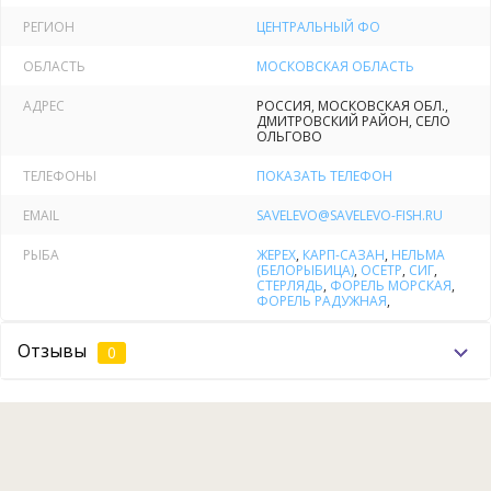
РЕГИОН
ЦЕНТРАЛЬНЫЙ ФО
Тариф "БУДНИ" и "НОЧНАЯ" -
2200 руб. (10 кг любой рыбы)
ОБЛАСТЬ
МОСКОВСКАЯ ОБЛАСТЬ
Тариф "ВЫХОДНОЙ" и "НОЧНОЙ" -
2500 руб. (
10 кг любой
АДРЕС
РОССИЯ, МОСКОВСКАЯ ОБЛ.,
ДМИТРОВСКИЙ РАЙОН, СЕЛО
рыбы)
ОЛЬГОВО
ТЕЛЕФОНЫ
ПОКАЗАТЬ ТЕЛЕФОН
Тариф "СУТКИ" -
3000 руб.
(
15 кг любой рыбы)
EMAIL
SAVELEVO@SAVELEVO-FISH.RU
Разрешено до 2 снастей!
РЫБА
ЖЕРЕХ
,
КАРП-САЗАН
,
НЕЛЬМА
(БЕЛОРЫБИЦА)
,
ОСЕТР
,
СИГ
,
СТЕРЛЯДЬ
,
ФОРЕЛЬ МОРСКАЯ
,
НИЖНИЙ ВОДОЕМ
ФОРЕЛЬ РАДУЖНАЯ
,
Тариф "НОЧНОЙ" -
2500 руб.
Отзывы
0
Тариф "БЕЗЛИМИТ" -
2000 руб.
Тариф "СУТКИ" -
3000 руб.