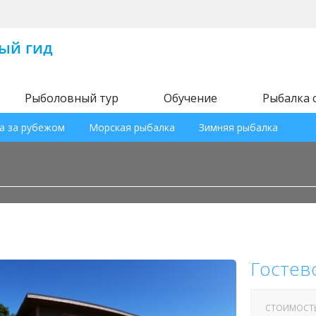
Рыболовный тур
Обучение
Рыбалка 
а за рубежом
Морская рыбалка
Зимняя рыбалка
Гостево
СТОИМОСТ