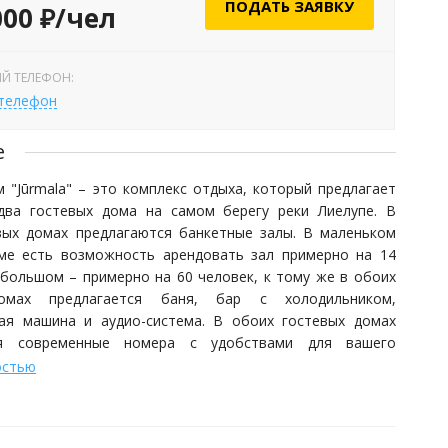
ПОДАТЬ ЗАЯВКУ
000 ₽/чел
Й ТЕЛЕФОН:
 телефон
е
 "Jūrmala" – это комплекс отдыха, который предлагает
два гостевых дома на самом берегу реки Лиелупе. В
вых домах предлагаются банкетные залы. В маленьком
ме есть возможность арендовать зал примерно на 14
 большом – примерно на 60 человек, к тому же в обоих
омах предлагается баня, бар с холодильником,
ая машина и аудио-система. В обоих гостевых домах
ся современные номера с удобствами для вашего
покойного сна.
остью
стевых домах есть возможность переночевать в
нных номерах с удобствами. Вместимость большого