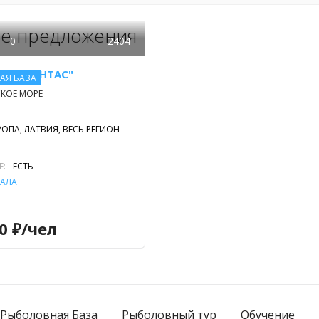
е предложения
0
2404
С "ИМАНТАС"
АЯ БАЗА
КОЕ МОРЕ
РОПА, ЛАТВИЯ, ВЕСЬ РЕГИОН
Е:
ЕСТЬ
АЛА
00 ₽/чел
Рыболовная База
Рыболовный тур
Обучение