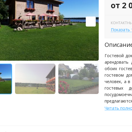
от 2 
КОНТАКТНЫ
Показать
Описани
Гостевой дом
арендовать 
обоих госте
гостевом до
человек, а в
гостевых д
посудомоечн
предлагают
комфорта и с
Читать полн
В обоих го
благоустрое