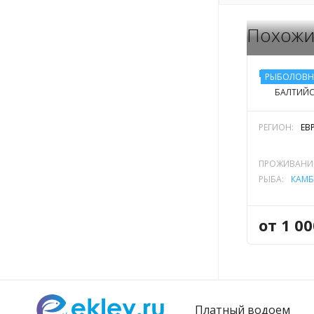
Похожи
КОМПЛЕК
РЫБОЛОВН
БАЛТИЙС
РЕГИОН:
ЕВ
ПРОЖИВАНИ
РЫБА:
КАМБ
от 1 0
Платный водоем