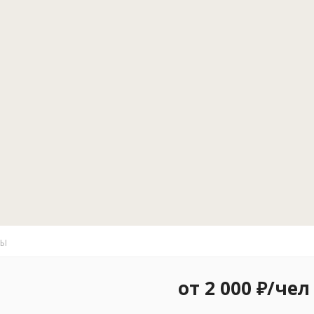
банкетный з
около 60.
Каждому го
поставить с
для лодок. 
питьевой во
пристани со
парусника ил
Для спорти
вейкборде и
моторной л
кемперы и тр
доступен душ
ТЫ
от 2 000 ₽/чел