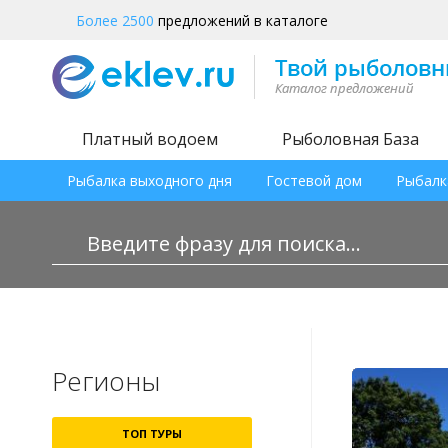
Более 2500
предложений в каталоге
Платный водоем
Рыболовная База
Рыбалка выходного дня
Гостевой дом
Рыбалк
Регионы
ТОП ТУРЫ