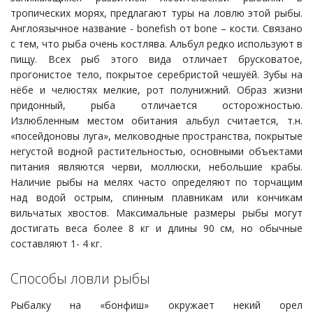
тропических морях, предлагают туры на ловлю этой рыбы.
Англоязычное название - bonefish от bone – кости. Связано
с тем, что рыба очень костлява. Альбул редко используют в
пищу. Всех рыб этого вида отличает брусковатое,
прогонистое тело, покрытое серебристой чешуёй. Зубы на
нёбе и челюстях мелкие, рот полунижний. Образ жизни
придонный, рыба отличается осторожностью.
Излюбленным местом обитания альбул считается, т.н.
«посейдоновы луга», мелководные пространства, покрытые
негустой водной растительностью, основными объектами
питания являются черви, моллюски, небольшие крабы.
Наличие рыбы на мелях часто определяют по торчащим
над водой острым, спинным плавникам или кончикам
вильчатых хвостов. Максимальные размеры рыбы могут
достигать веса более 8 кг и длины 90 см, но обычные
составляют 1- 4 кг.
Способы ловли рыбы
Рыбалку на «бонфиш» окружает некий орел