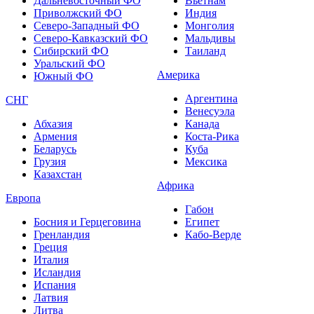
Дальневосточный ФО
Вьетнам
Приволжский ФО
Индия
Северо-Западный ФО
Монголия
Северо-Кавказский ФО
Мальдивы
Сибирский ФО
Таиланд
Уральский ФО
Америка
Южный ФО
Аргентина
СНГ
Венесуэла
Абхазия
Канада
Армения
Коста-Рика
Беларусь
Куба
Грузия
Мексика
Казахстан
Африка
Европа
Габон
Босния и Герцеговина
Египет
Гренландия
Кабо-Верде
Греция
Италия
Исландия
Испания
Латвия
Литва