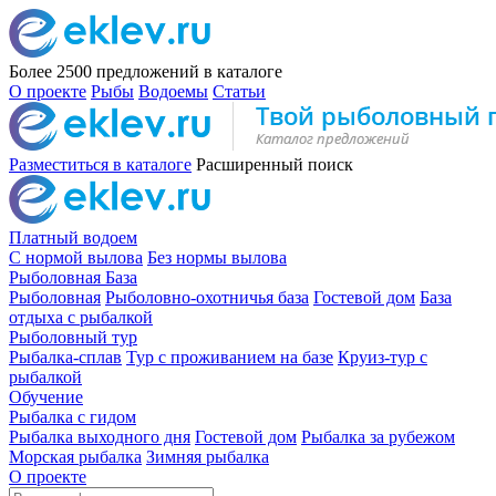
Более 2500
предложений в каталоге
О проекте
Рыбы
Водоемы
Статьи
Разместиться в каталоге
Расширенный поиск
Платный водоем
С нормой вылова
Без нормы вылова
Рыболовная База
Рыболовная
Рыболовно-охотничья база
Гостевой дом
База
отдыха с рыбалкой
Рыболовный тур
Рыбалка-сплав
Тур с проживанием на базе
Круиз-тур с
рыбалкой
Обучение
Рыбалка с гидом
Рыбалка выходного дня
Гостевой дом
Рыбалка за рубежом
Морская рыбалка
Зимняя рыбалка
О проекте