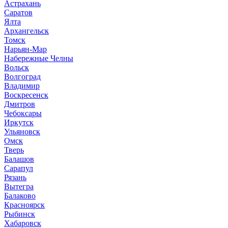
Астрахань
Саратов
Ялта
Архангельск
Томск
Нарьян-Мар
Набережные Челны
Вольск
Волгоград
Владимир
Воскресенск
Дмитров
Чебоксары
Иркутск
Ульяновск
Омск
Тверь
Балашов
Сарапул
Рязань
Вытегра
Балаково
Красноярск
Рыбинск
Хабаровск