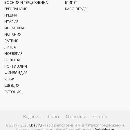
БОСНИЯ И ГЕРЦЕГОВИНА
ЕГИПЕТ
ГРЕНЛАНДИЯ
КАБО-ВЕРДЕ
ГРЕЦИЯ
ИТАЛИЯ
ИСЛАНДИЯ
ИСПАНИЯ
ЛАТВИЯ
ЛИТВА
НОРВЕГИЯ
ПОЛЬША
ПОРТУГАЛИЯ
ФИНЛЯНДИЯ
ЧЕХИЯ
ШВЕЦИЯ
ЭСТОНИЯ
Водоемы
Рыбы
О проекте
Статьи
© 2017 - 2026
Eklev.ru
- Твой рыболовный гид. Каталог предложений.
Все права защищены. Для обратной связи
info@eklev.ru