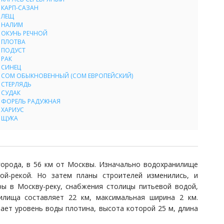
КАРП-САЗАН
ЛЕЩ
НАЛИМ
ОКУНЬ РЕЧНОЙ
ПЛОТВА
ПОДУСТ
РАК
СИНЕЦ
СОМ ОБЫКНОВЕННЫЙ (СОМ ЕВРОПЕЙСКИЙ)
СТЕРЛЯДЬ
СУДАК
ФОРЕЛЬ РАДУЖНАЯ
ХАРИУС
ЩУКА
города, в 56 км от Москвы. Изначально водохранилище
ой-рекой. Но затем планы строителей изменились, и
ры в Москву-реку, снабжения столицы питьевой водой,
илища составляет 22 км, максимальная ширина 2 км.
ает уровень воды плотина, высота которой 25 м, длина
2
ляет порядка 33 км
. Имеется открытый и придонный