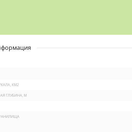
нформация
КАЛА, КМ
2
Я ГЛУБИНА, М
РАНИЛИЩА