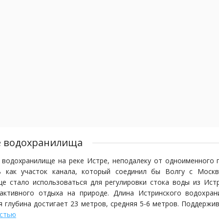
е водохранилища
водохранилище на реке Истре, неподалеку от одноименного 
ь как участок канала, который соединил бы Волгу с Москв
е стало использоваться для регулировки стока воды из Ист
 активного отдыха на природе. Длина Истринского водохран
 глубина достигает 23 метров, средняя 5-6 метров. Поддержив
остью
500 м. Площадь зеркала Истринского водозранилища состав