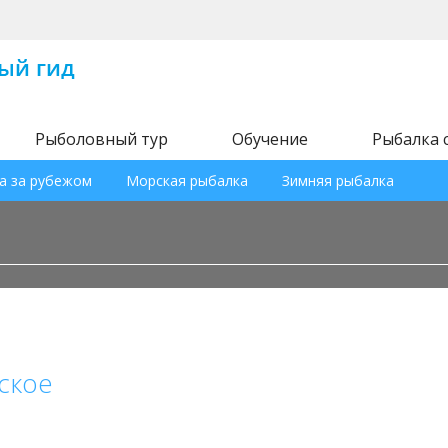
Рыболовный тур
Обучение
Рыбалка 
а за рубежом
Морская рыбалка
Зимняя рыбалка
ское