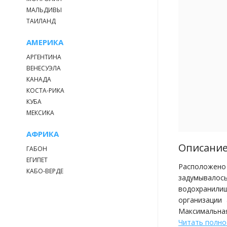
МАЛЬДИВЫ
ТАИЛАНД
АМЕРИКА
АРГЕНТИНА
ВЕНЕСУЭЛА
КАНАДА
КОСТА-РИКА
КУБА
МЕКСИКА
АФРИКА
Описани
ГАБОН
ЕГИПЕТ
Расположено 
КАБО-ВЕРДЕ
задумывалос
водохранилищ
организации
Максимальная
Читать полн
без малого 