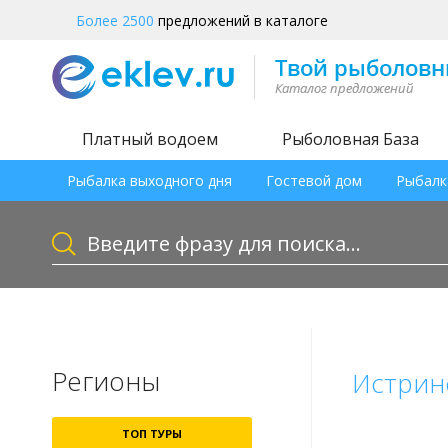
Более 2500
предложений в каталоге
Платный водоем
Рыболовная База
Рыбалка выходного дня
Гостевой дом
Рыбалк
Регионы
Истрин
ТОП ТУРЫ