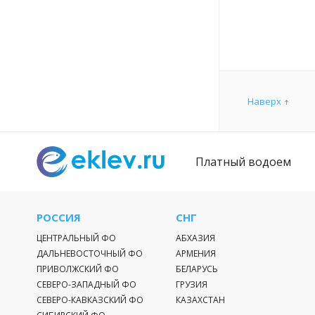
Особенности
Истринское 
берега, так 
можно по Во
Иерусалимск
пригородном 
Наверх
ничего не иде
Наличие в в
Платный водоем
рыбалки. Сущ
отдыха и ры
ограничений.
разведению 
РОССИЯ
СНГ
правобережны
ЦЕНТРАЛЬНЫЙ ФО
АБХАЗИЯ
акватория в
ДАЛЬНЕВОСТОЧНЫЙ ФО
АРМЕНИЯ
любительског
ПРИВОЛЖСКИЙ ФО
БЕЛАРУСЬ
форель, чехо
СЕВЕРО-ЗАПАДНЫЙ ФО
ГРУЗИЯ
незамедлител
СЕВЕРО-КАВКАЗСКИЙ ФО
КАЗАХСТАН