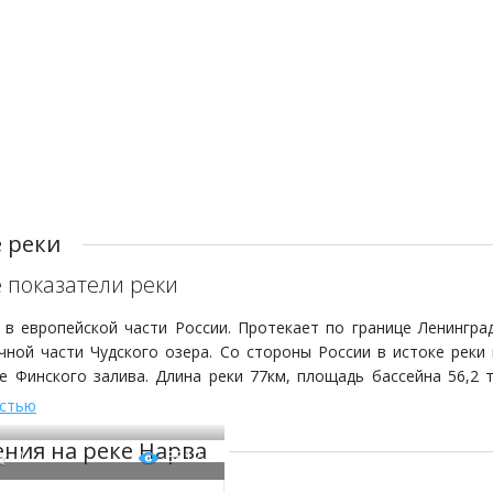
 реки
 показатели реки
 в европейской части России. Протекает по границе Ленингра
чной части Чудского озера. Со стороны России в истоке реки 
е Финского залива. Длина реки 77км, площадь бассейна 56,2 
о площади река занимает 2-ое место среди рек Ленинградской о
остью
стигает 100-200 м. Преобладающая глубина в верхнем течении ок
ния на реке Нарва
охранилище и на больших плёсах глубина может достигать 9-11
0
3812
.