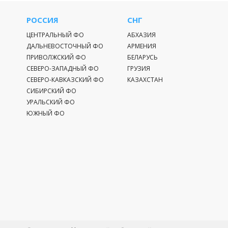
рыбаков. Пер
видов рыбы.
РОССИЯ
СНГ
ЦЕНТРАЛЬНЫЙ ФО
АБХАЗИЯ
Нарва протек
ДАЛЬНЕВОСТОЧНЫЙ ФО
АРМЕНИЯ
водопады. Ба
ПРИВОЛЖСКИЙ ФО
БЕЛАРУСЬ
сланцев и и
СЕВЕРО-ЗАПАДНЫЙ ФО
ГРУЗИЯ
регулировани
СЕВЕРО-КАВКАЗСКИЙ ФО
КАЗАХСТАН
СИБИРСКИЙ ФО
Среднегодово
УРАЛЬСКИЙ ФО
озёрам. Лёдо
ЮЖНЫЙ ФО
погоды. Распа
К основным п
соединяет пр
Нарва исполь
отходами. Ур
многочисленн
регионе. Вдо
позволяет на
семейного от