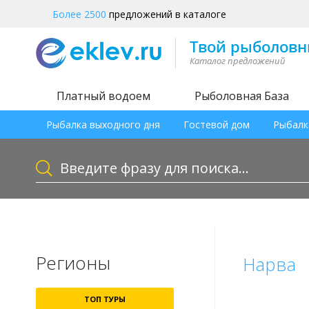
Более 2500
предложений в каталоге
Платный водоем
Рыболовная База
Рыбалка выходного дня
Гостевой дом
Рыбалк
Регионы
Нарва
ТОП ТУРЫ