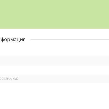
нформация
ССЕЙНА, КМ
2