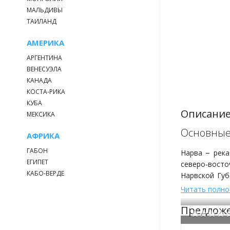
МАЛЬДИВЫ
ТАИЛАНД
АМЕРИКА
АРГЕНТИНА
ВЕНЕСУЭЛА
КАНАДА
КОСТА-РИКА
КУБА
Описание
МЕКСИКА
Основные
АФРИКА
ГАБОН
–
Нарва
река
ЕГИПЕТ
северо-восто
КАБО-ВЕРДЕ
Нарвской Губ
около 14%. П
Читать полн
верховьях до
Предложе
5-6 м. В вод
достигать 2 м