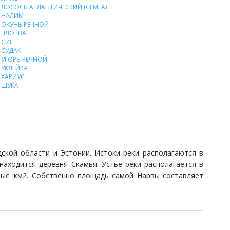
ЛОСОСЬ АТЛАНТИЧЕСКИЙ (СЁМГА)
НАЛИМ
ОКУНЬ РЕЧНОЙ
ПЛОТВА
СИГ
СУДАК
УГОРЬ РЕЧНОЙ
УКЛЕЙКА
ХАРИУС
ЩУКА
дской области и Эстонии. Истоки реки располагаются в
находится деревня Скамья. Устье реки располагается в
тыс. км2. Собственно площадь самой Нарвы составляет
бласти. На реке находится Нарвская ГЭС. Ширина реки в
–
оло 2 м, а после плотины составляет 3-4 м, в среднем
 м. В устье из-за нагонной волны колебания воды могут