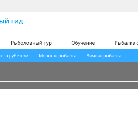
Рыболовный тур
Обучение
Рыбалка 
а за рубежом
Морская рыбалка
Зимняя рыбалка