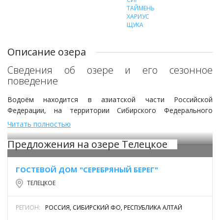
ТАЙМЕНЬ
ХАРИУС
ЩУКА
Описание озера
Сведения об озере и его сезонное
поведение
Водоём находится в азиатской части Российской
Федерации, на территории Сибирского Федерального
округа. Административно относится к Турочакскому и
Читать полностью
Улаганскому районам республики Алтай. Имеет ещё
Предложения на озере Телецкое
несколько названий, производных от тюркских наречий:
Алтынкуль, Алтынколь и прочее. Прямой перевод тюркских
этнонимов – «золотое озеро». Общеизвестное русское
ГОСТЕВОЙ ДОМ "СЕРЕБРЯНЫЙ БЕРЕГ"
название - «Телецкое озеро», связано с проживавшими,
ТЕЛЕЦКОЕ
здесь племенами «тёлёсы, телесы». С учётом того, что
территория, за длительный исторический период,
принадлежала ещё нескольким различным цивилизациям, в
РЕГИОН:
РОССИЯ, СИБИРСКИЙ ФО, РЕСПУБЛИКА АЛТАЙ
древних китайских документах озеро называлось Алтай,