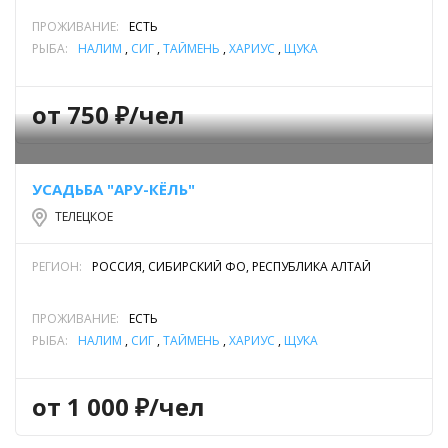
Артай, а в монгольских - Алтан-нуур. История освоения
ПРОЖИВАНИЕ:
ЕСТЬ
территории озера насчитывает тысячелетия, здесь
РЫБА:
НАЛИМ
,
СИГ
,
ТАЙМЕНЬ
,
ХАРИУС
,
ЩУКА
большое количество памятников и свидетельств различных
культур. Водоём включён в список всемирного природного
и культурного наследия ЮНЕСКО. Длина озера составляет
от 750 ₽/чел
77.8 км, при максимальной ширине 5.2 км. Средняя ширина –
2.6 км, при этом, площадь водного зеркала относительно
2
невелика – 223 км
. Глубины озера весьма значительны,
УСАДЬБА "АРУ-КЁЛЬ"
при максимальной отметке 325 м, средняя – 174 м. Площадь
ТЕЛЕЦКОЕ
2
водосбора охватывает территорию в 19500 км
.
РЕГИОН:
РОССИЯ, СИБИРСКИЙ ФО, РЕСПУБЛИКА АЛТАЙ
Телецкое озеро находится на северо-востоке республики
Алтай. Озёрная котловина расположена на стыке горных
ПРОЖИВАНИЕ:
ЕСТЬ
массивов, таких как Алтайские горы и Западный Саян. Озеро
РЫБА:
НАЛИМ
,
СИГ
,
ТАЙМЕНЬ
,
ХАРИУС
,
ЩУКА
растянулось, практически, в меридиональном направлении.
Водное зеркало зажато между горными хребтами: с запада
Алтынту, Сумультинский и Иолго, на востоке-Абаканский и
от 1 000 ₽/чел
Корбу. Примыкают ещё несколько хребтов и нагорий
различной высоты, создавая неповторимые природные