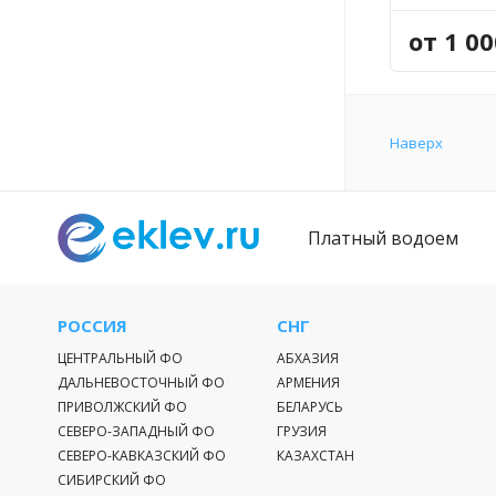
Особенно
от 1 0
Для рыбалки 
ловли хищник
со льда, отли
для более ко
туристическ
Наверх
времяпрепро
прибрежных л
оленей, кабан
Платный водоем
РОССИЯ
СНГ
ЦЕНТРАЛЬНЫЙ ФО
АБХАЗИЯ
ДАЛЬНЕВОСТОЧНЫЙ ФО
АРМЕНИЯ
ПРИВОЛЖСКИЙ ФО
БЕЛАРУСЬ
СЕВЕРО-ЗАПАДНЫЙ ФО
ГРУЗИЯ
СЕВЕРО-КАВКАЗСКИЙ ФО
КАЗАХСТАН
СИБИРСКИЙ ФО