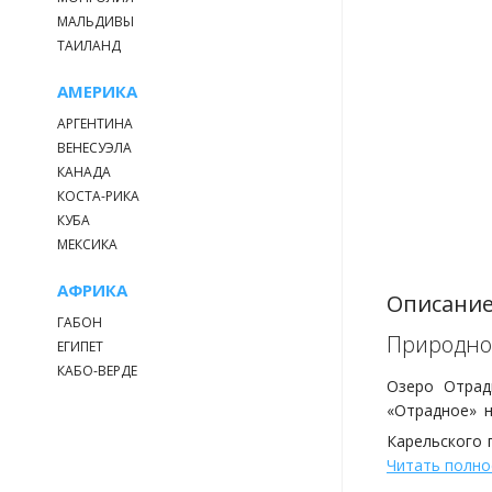
МАЛЬДИВЫ
ТАИЛАНД
АМЕРИКА
АРГЕНТИНА
ВЕНЕСУЭЛА
КАНАДА
КОСТА-РИКА
КУБА
МЕКСИКА
АФРИКА
Описани
ГАБОН
Природно
ЕГИПЕТ
КАБО-ВЕРДЕ
Озеро Отрад
«Отрадное» н
Карельского 
Озеро имеет 
Читать полн
части, распо