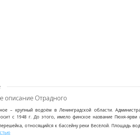
е
е описание Отрадного
ное – крупный водоём в Ленинградской области. Администра
осит с 1948 г. До этого, имело финское название Пюхя-ярви 
перешейка, относящийся к бассейну реки Весёлой. Площадь вод
несколько островов, некоторые из которых, достаточно крупны
остью
ложен большой полуостров, на котором находятся угодья Бота