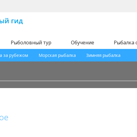
Рыболовный тур
Обучение
Рыбалка 
а за рубежом
Морская рыбалка
Зимняя рыбалка
ое