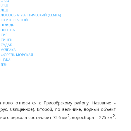
ЕЛЕЦ
ЁРШ
ЛЕЩ
ЛОСОСЬ АТЛАНТИЧЕСКИЙ (СЁМГА)
ОКУНЬ РЕЧНОЙ
ПЕЛЯДЬ
ПЛОТВА
СИГ
СИНЕЦ
СУДАК
УКЛЕЙКА
ФОРЕЛЬ МОРСКАЯ
ЩУКА
ЯЗЬ
тивно относится к Приозёрскому району. Название –
(рус. Священное). Второй, по величине, водный объект
2
2
ного зеркала составляет 72.6 км
, водосбора – 275 км
.
е, это – Барсуковый и Тройной. Кроме того, в северной
нического института им. Комарова. Наибольшая глубина