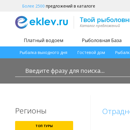
Более 2500
предложений в каталоге
Платный водоем
Рыболовная База
Рыбалка выходного дня
Гостевой дом
Рыбалк
Регионы
Отрадн
ТОП ТУРЫ